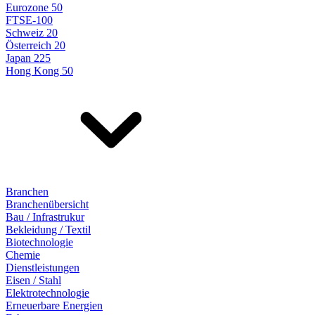
Eurozone 50
FTSE-100
Schweiz 20
Österreich 20
Japan 225
Hong Kong 50
Branchen
Branchenübersicht
Bau / Infrastrukur
Bekleidung / Textil
Biotechnologie
Chemie
Dienstleistungen
Eisen / Stahl
Elektrotechnologie
Erneuerbare Energien