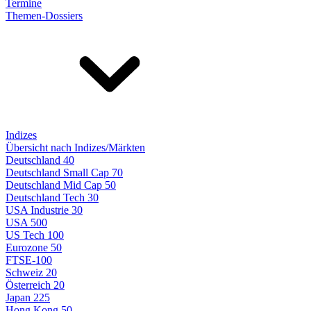
Termine
Themen-Dossiers
Indizes
Übersicht nach Indizes/Märkten
Deutschland 40
Deutschland Small Cap 70
Deutschland Mid Cap 50
Deutschland Tech 30
USA Industrie 30
USA 500
US Tech 100
Eurozone 50
FTSE-100
Schweiz 20
Österreich 20
Japan 225
Hong Kong 50