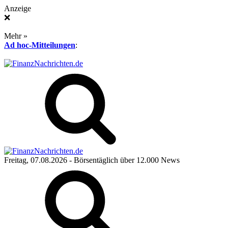
Anzeige
❌
Mehr »
Ad hoc-Mitteilungen
:
Freitag, 07.08.2026
- Börsentäglich über 12.000 News