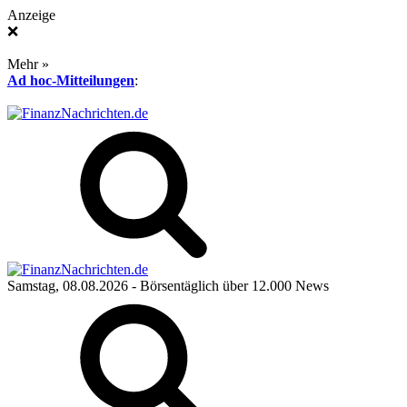
Anzeige
❌
Mehr »
Ad hoc-Mitteilungen
:
Samstag, 08.08.2026
- Börsentäglich über 12.000 News