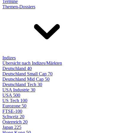
Termine
Themen-Dossiers
Indizes
Übersicht nach Indizes/Märkten
Deutschland 40
Deutschland Small Cap 70
Deutschland Mid Cap 50
Deutschland Tech 30
USA Industrie 30
USA 500
US Tech 100
Eurozone 50
FTSE-100
Schweiz 20
Österreich 20
Japan 225
Hong Kong 50