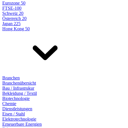
Eurozone 50
FTSE-100
Schweiz 20
Österreich 20
Japan 225
Hong Kong 50
Branchen
Branchenübersicht
Bau / Infrastrukur
Bekleidung / Textil
Biotechnologie
Chemie
Dienstleistungen
Eisen / Stahl
Elektrotechnologie
Erneuerbare Energien