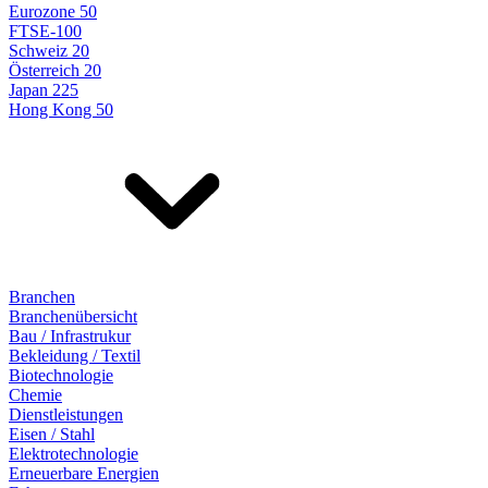
Eurozone 50
FTSE-100
Schweiz 20
Österreich 20
Japan 225
Hong Kong 50
Branchen
Branchenübersicht
Bau / Infrastrukur
Bekleidung / Textil
Biotechnologie
Chemie
Dienstleistungen
Eisen / Stahl
Elektrotechnologie
Erneuerbare Energien