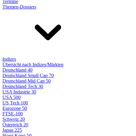
Termine
Themen-Dossiers
Indizes
Übersicht nach Indizes/Märkten
Deutschland 40
Deutschland Small Cap 70
Deutschland Mid Cap 50
Deutschland Tech 30
USA Industrie 30
USA 500
US Tech 100
Eurozone 50
FTSE-100
Schweiz 20
Österreich 20
Japan 225
Hong Kong 50