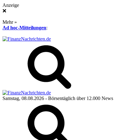
Anzeige
❌
Mehr »
Ad hoc-Mitteilungen
:
Samstag, 08.08.2026
- Börsentäglich über 12.000 News