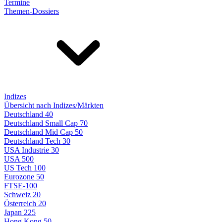
Termine
Themen-Dossiers
Indizes
Übersicht nach Indizes/Märkten
Deutschland 40
Deutschland Small Cap 70
Deutschland Mid Cap 50
Deutschland Tech 30
USA Industrie 30
USA 500
US Tech 100
Eurozone 50
FTSE-100
Schweiz 20
Österreich 20
Japan 225
Hong Kong 50