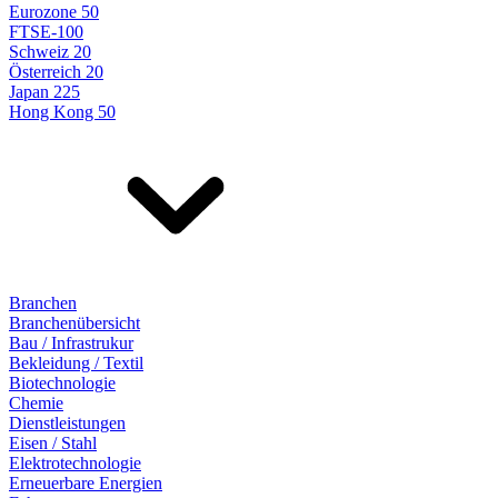
Eurozone 50
FTSE-100
Schweiz 20
Österreich 20
Japan 225
Hong Kong 50
Branchen
Branchenübersicht
Bau / Infrastrukur
Bekleidung / Textil
Biotechnologie
Chemie
Dienstleistungen
Eisen / Stahl
Elektrotechnologie
Erneuerbare Energien