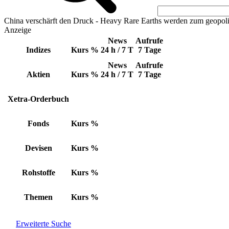
China verschärft den Druck - Heavy Rare Earths werden zum geopoli
Anzeige
News
Aufrufe
Indizes
Kurs
%
24 h / 7 T
7 Tage
News
Aufrufe
Aktien
Kurs
%
24 h / 7 T
7 Tage
Xetra-Orderbuch
Fonds
Kurs
%
Devisen
Kurs
%
Rohstoffe
Kurs
%
Themen
Kurs
%
Erweiterte Suche