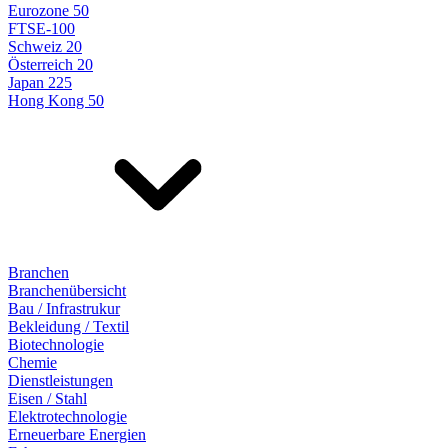
Eurozone 50
FTSE-100
Schweiz 20
Österreich 20
Japan 225
Hong Kong 50
Branchen
Branchenübersicht
Bau / Infrastrukur
Bekleidung / Textil
Biotechnologie
Chemie
Dienstleistungen
Eisen / Stahl
Elektrotechnologie
Erneuerbare Energien