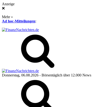
Anzeige
❌
Mehr »
Ad hoc-Mitteilungen
:
Donnerstag, 06.08.2026
- Börsentäglich über 12.000 News