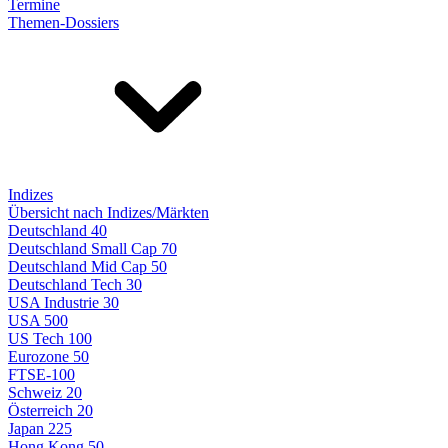
Termine
Themen-Dossiers
Indizes
Übersicht nach Indizes/Märkten
Deutschland 40
Deutschland Small Cap 70
Deutschland Mid Cap 50
Deutschland Tech 30
USA Industrie 30
USA 500
US Tech 100
Eurozone 50
FTSE-100
Schweiz 20
Österreich 20
Japan 225
Hong Kong 50