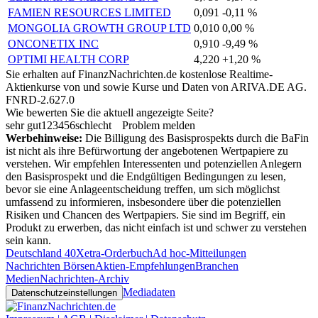
FAMIEN RESOURCES LIMITED
0,091
-0,11 %
MONGOLIA GROWTH GROUP LTD
0,010
0,00 %
ONCONETIX INC
0,910
-9,49 %
OPTIMI HEALTH CORP
4,220
+1,20 %
Sie erhalten auf FinanzNachrichten.de kostenlose Realtime-
Aktienkurse von
und
sowie Kurse und Daten von
ARIVA.DE AG
.
FNRD-2.627.0
Wie bewerten Sie die aktuell angezeigte Seite?
sehr gut
1
2
3
4
5
6
schlecht
Problem melden
Werbehinweise:
Die Billigung des Basisprospekts durch die BaFin
ist nicht als ihre Befürwortung der angebotenen Wertpapiere zu
verstehen. Wir empfehlen Interessenten und potenziellen Anlegern
den Basisprospekt und die Endgültigen Bedingungen zu lesen,
bevor sie eine Anlageentscheidung treffen, um sich möglichst
umfassend zu informieren, insbesondere über die potenziellen
Risiken und Chancen des Wertpapiers. Sie sind im Begriff, ein
Produkt zu erwerben, das nicht einfach ist und schwer zu verstehen
sein kann.
Deutschland 40
Xetra-Orderbuch
Ad hoc-Mitteilungen
Nachrichten Börsen
Aktien-Empfehlungen
Branchen
Medien
Nachrichten-Archiv
Mediadaten
Datenschutzeinstellungen