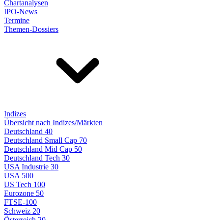
Chartanalysen
IPO-News
Termine
Themen-Dossiers
Indizes
Übersicht nach Indizes/Märkten
Deutschland 40
Deutschland Small Cap 70
Deutschland Mid Cap 50
Deutschland Tech 30
USA Industrie 30
USA 500
US Tech 100
Eurozone 50
FTSE-100
Schweiz 20
Österreich 20