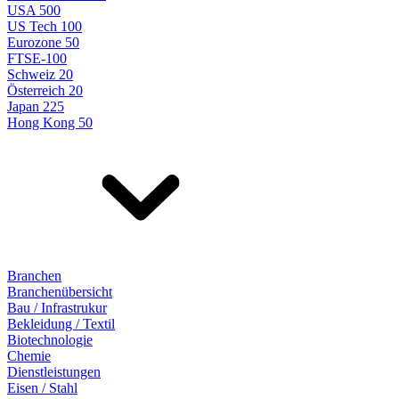
USA 500
US Tech 100
Eurozone 50
FTSE-100
Schweiz 20
Österreich 20
Japan 225
Hong Kong 50
Branchen
Branchenübersicht
Bau / Infrastrukur
Bekleidung / Textil
Biotechnologie
Chemie
Dienstleistungen
Eisen / Stahl