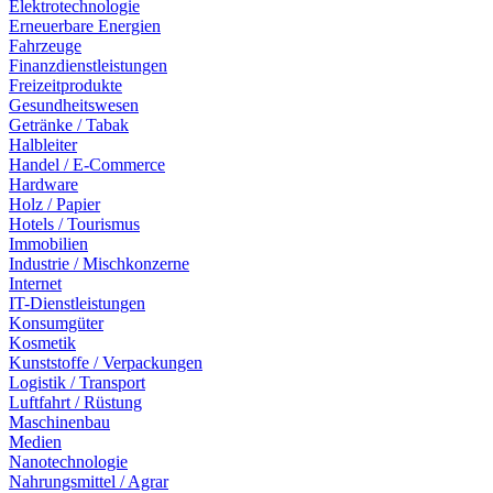
Elektrotechnologie
Erneuerbare Energien
Fahrzeuge
Finanzdienstleistungen
Freizeitprodukte
Gesundheitswesen
Getränke / Tabak
Halbleiter
Handel / E-Commerce
Hardware
Holz / Papier
Hotels / Tourismus
Immobilien
Industrie / Mischkonzerne
Internet
IT-Dienstleistungen
Konsumgüter
Kosmetik
Kunststoffe / Verpackungen
Logistik / Transport
Luftfahrt / Rüstung
Maschinenbau
Medien
Nanotechnologie
Nahrungsmittel / Agrar