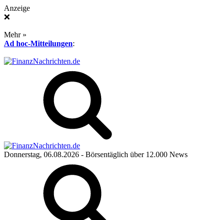
Anzeige
❌
Mehr »
Ad hoc-Mitteilungen
:
Donnerstag, 06.08.2026
- Börsentäglich über 12.000 News