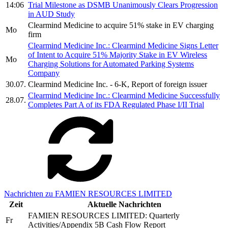
14:06
Trial Milestone as DSMB Unanimously Clears Progression
in AUD Study
Clearmind Medicine to acquire 51% stake in EV charging
Mo
firm
Clearmind Medicine Inc.: Clearmind Medicine Signs Letter
of Intent to Acquire 51% Majority Stake in EV Wireless
Mo
Charging Solutions for Automated Parking Systems
Company
30.07.
Clearmind Medicine Inc. - 6-K, Report of foreign issuer
Clearmind Medicine Inc.: Clearmind Medicine Successfully
28.07.
Completes Part A of its FDA Regulated Phase I/II Trial
Nachrichten zu FAMIEN RESOURCES LIMITED
Zeit
Aktuelle Nachrichten
FAMIEN RESOURCES LIMITED: Quarterly
Fr
Activities/Appendix 5B Cash Flow Report