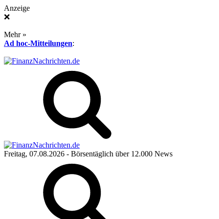
Anzeige
❌
Mehr »
Ad hoc-Mitteilungen
:
Freitag, 07.08.2026
- Börsentäglich über 12.000 News