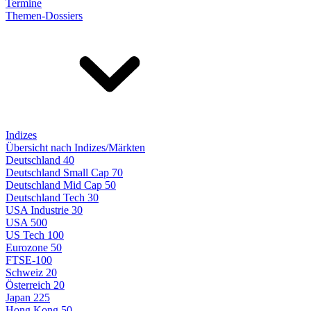
Termine
Themen-Dossiers
Indizes
Übersicht nach Indizes/Märkten
Deutschland 40
Deutschland Small Cap 70
Deutschland Mid Cap 50
Deutschland Tech 30
USA Industrie 30
USA 500
US Tech 100
Eurozone 50
FTSE-100
Schweiz 20
Österreich 20
Japan 225
Hong Kong 50