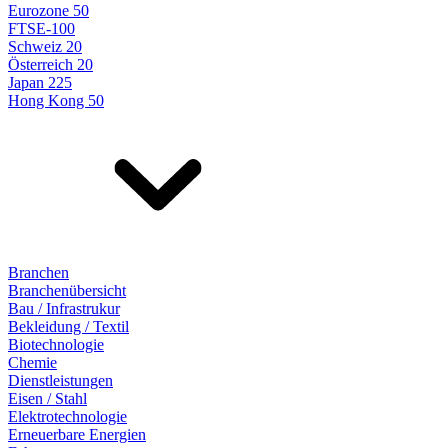
Eurozone 50
FTSE-100
Schweiz 20
Österreich 20
Japan 225
Hong Kong 50
Branchen
Branchenübersicht
Bau / Infrastrukur
Bekleidung / Textil
Biotechnologie
Chemie
Dienstleistungen
Eisen / Stahl
Elektrotechnologie
Erneuerbare Energien