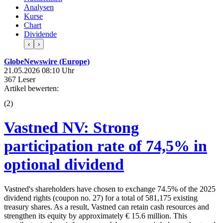
Analysen
Kurse
Chart
Dividende
‹
›
GlobeNewswire (Europe)
21.05.2026 08:10 Uhr
367 Leser
Artikel bewerten:
(
2
)
Vastned NV: Strong
participation rate of 74,5% in
optional dividend
Vastned's shareholders have chosen to exchange 74.5% of the 2025
dividend rights (coupon no. 27) for a total of 581,175 existing
treasury shares. As a result, Vastned can retain cash resources and
strengthen its equity by approximately € 15.6 million. This