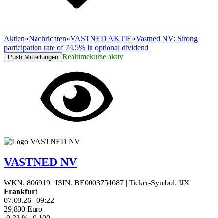
Aktien
»
Nachrichten
»
VASTNED AKTIE
»
Vastned NV: Strong
participation rate of 74,5% in optional dividend
Realtimekurse aktiv
Push Mitteilungen
VASTNED NV
WKN: 806919
|
ISIN: BE0003754687
|
Ticker-Symbol: IJX
Frankfurt
07.08.26
|
09:22
29,800
Euro
-0,33 %
-0,100