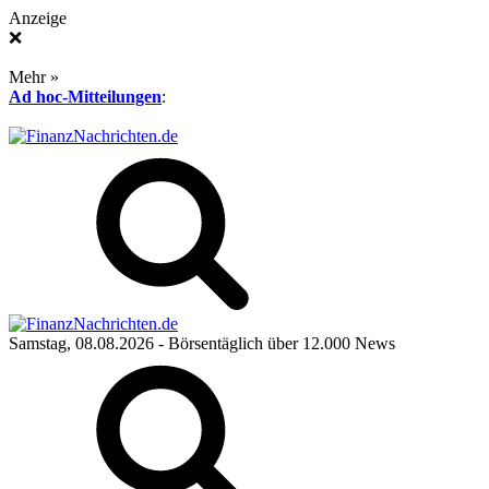
Anzeige
❌
Mehr »
Ad hoc-Mitteilungen
:
Samstag, 08.08.2026
- Börsentäglich über 12.000 News