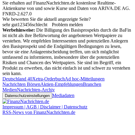
Sie erhalten auf FinanzNachrichten.de kostenlose Realtime-
Aktienkurse von
und
sowie Kurse und Daten von
ARIVA.DE AG
.
FNRD-2.627.0
Wie bewerten Sie die aktuell angezeigte Seite?
sehr gut
1
2
3
4
5
6
schlecht
Problem melden
Werbehinweise:
Die Billigung des Basisprospekts durch die BaFin
ist nicht als ihre Befürwortung der angebotenen Wertpapiere zu
verstehen. Wir empfehlen Interessenten und potenziellen Anlegern
den Basisprospekt und die Endgültigen Bedingungen zu lesen,
bevor sie eine Anlageentscheidung treffen, um sich möglichst
umfassend zu informieren, insbesondere über die potenziellen
Risiken und Chancen des Wertpapiers. Sie sind im Begriff, ein
Produkt zu erwerben, das nicht einfach ist und schwer zu verstehen
sein kann.
Deutschland 40
Xetra-Orderbuch
Ad hoc-Mitteilungen
Nachrichten Börsen
Aktien-Empfehlungen
Branchen
Medien
Nachrichten-Archiv
Mediadaten
Datenschutzeinstellungen
Impressum | AGB | Disclaimer | Datenschutz
RSS-News von FinanzNachrichten.de