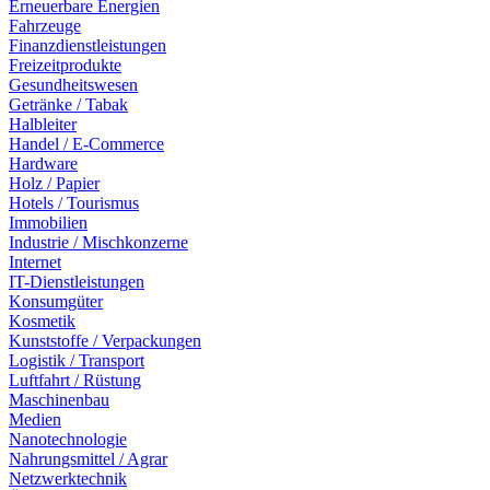
Erneuerbare Energien
Fahrzeuge
Finanzdienstleistungen
Freizeitprodukte
Gesundheitswesen
Getränke / Tabak
Halbleiter
Handel / E-Commerce
Hardware
Holz / Papier
Hotels / Tourismus
Immobilien
Industrie / Mischkonzerne
Internet
IT-Dienstleistungen
Konsumgüter
Kosmetik
Kunststoffe / Verpackungen
Logistik / Transport
Luftfahrt / Rüstung
Maschinenbau
Medien
Nanotechnologie
Nahrungsmittel / Agrar
Netzwerktechnik