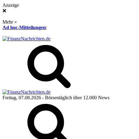
Anzeige
❌
Mehr »
Ad hoc-Mitteilungen
:
Freitag, 07.08.2026
- Börsentäglich über 12.000 News