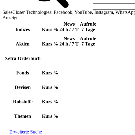
SalesCloser Technologies: Facebook, YouTube, Instagram, WhatsAp
Anzeige
News
Aufrufe
Indizes
Kurs
%
24 h / 7 T
7 Tage
News
Aufrufe
Aktien
Kurs
%
24 h / 7 T
7 Tage
Xetra-Orderbuch
Fonds
Kurs
%
Devisen
Kurs
%
Rohstoffe
Kurs
%
Themen
Kurs
%
Erweiterte Suche