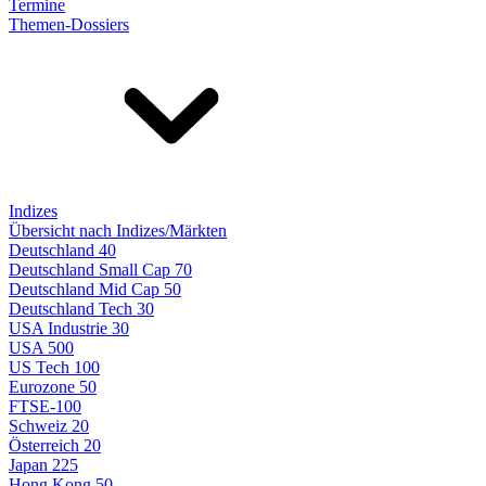
Termine
Themen-Dossiers
Indizes
Übersicht nach Indizes/Märkten
Deutschland 40
Deutschland Small Cap 70
Deutschland Mid Cap 50
Deutschland Tech 30
USA Industrie 30
USA 500
US Tech 100
Eurozone 50
FTSE-100
Schweiz 20
Österreich 20
Japan 225
Hong Kong 50