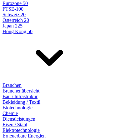
Eurozone 50
FTSE-100
Schweiz 20
Österreich 20
Japan 225
Hong Kong 50
Branchen
Branchenübersicht
Bau / Infrastrukur
Bekleidung / Textil
Biotechnologie
Chemie
Dienstleistungen
Eisen / Stahl
Elektrotechnologie
Erneuerbare Energien