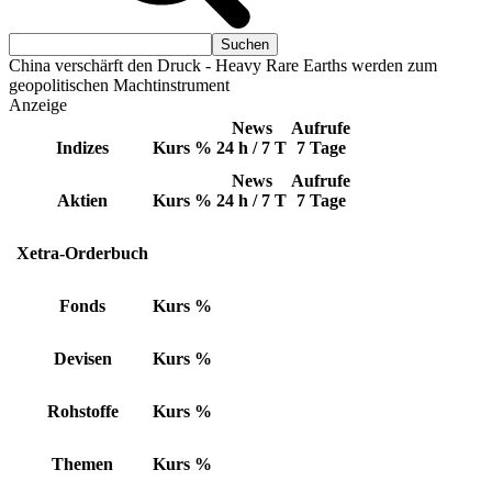
China verschärft den Druck - Heavy Rare Earths werden zum
geopolitischen Machtinstrument
Anzeige
News
Aufrufe
Indizes
Kurs
%
24 h / 7 T
7 Tage
News
Aufrufe
Aktien
Kurs
%
24 h / 7 T
7 Tage
Xetra-Orderbuch
Fonds
Kurs
%
Devisen
Kurs
%
Rohstoffe
Kurs
%
Themen
Kurs
%