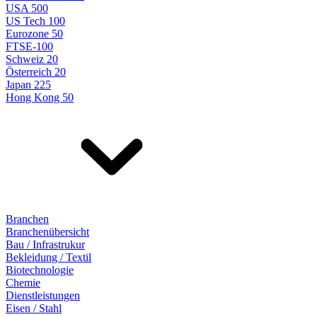
USA 500
US Tech 100
Eurozone 50
FTSE-100
Schweiz 20
Österreich 20
Japan 225
Hong Kong 50
Branchen
Branchenübersicht
Bau / Infrastrukur
Bekleidung / Textil
Biotechnologie
Chemie
Dienstleistungen
Eisen / Stahl