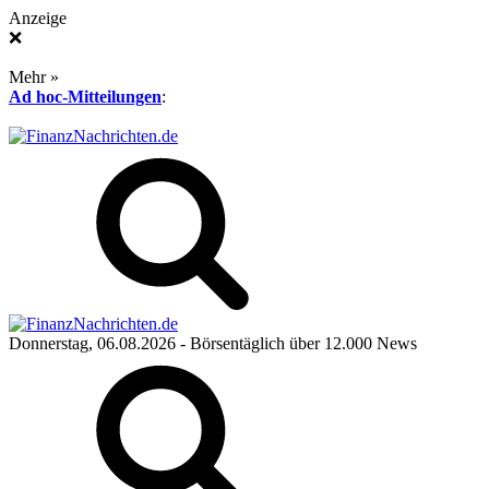
Anzeige
❌
Mehr »
Ad hoc-Mitteilungen
:
Donnerstag, 06.08.2026
- Börsentäglich über 12.000 News