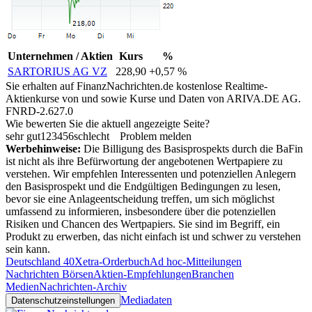
Unternehmen / Aktien
Kurs
%
SARTORIUS AG VZ
228,90
+0,57 %
Sie erhalten auf FinanzNachrichten.de kostenlose Realtime-
Aktienkurse von
und
sowie Kurse und Daten von
ARIVA.DE AG
.
FNRD-2.627.0
Wie bewerten Sie die aktuell angezeigte Seite?
sehr gut
1
2
3
4
5
6
schlecht
Problem melden
Werbehinweise:
Die Billigung des Basisprospekts durch die BaFin
ist nicht als ihre Befürwortung der angebotenen Wertpapiere zu
verstehen. Wir empfehlen Interessenten und potenziellen Anlegern
den Basisprospekt und die Endgültigen Bedingungen zu lesen,
bevor sie eine Anlageentscheidung treffen, um sich möglichst
umfassend zu informieren, insbesondere über die potenziellen
Risiken und Chancen des Wertpapiers. Sie sind im Begriff, ein
Produkt zu erwerben, das nicht einfach ist und schwer zu verstehen
sein kann.
Deutschland 40
Xetra-Orderbuch
Ad hoc-Mitteilungen
Nachrichten Börsen
Aktien-Empfehlungen
Branchen
Medien
Nachrichten-Archiv
Mediadaten
Datenschutzeinstellungen