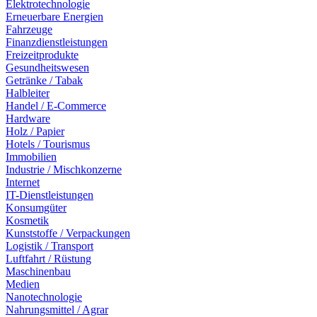
Elektrotechnologie
Erneuerbare Energien
Fahrzeuge
Finanzdienstleistungen
Freizeitprodukte
Gesundheitswesen
Getränke / Tabak
Halbleiter
Handel / E-Commerce
Hardware
Holz / Papier
Hotels / Tourismus
Immobilien
Industrie / Mischkonzerne
Internet
IT-Dienstleistungen
Konsumgüter
Kosmetik
Kunststoffe / Verpackungen
Logistik / Transport
Luftfahrt / Rüstung
Maschinenbau
Medien
Nanotechnologie
Nahrungsmittel / Agrar