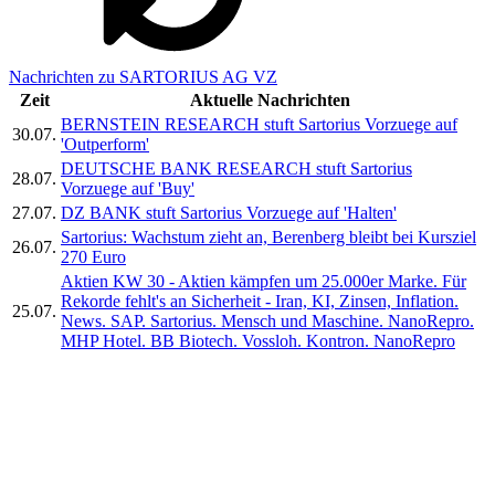
Nachrichten zu SARTORIUS AG VZ
Zeit
Aktuelle Nachrichten
BERNSTEIN RESEARCH stuft Sartorius Vorzuege auf
30.07.
'Outperform'
DEUTSCHE BANK RESEARCH stuft Sartorius
28.07.
Vorzuege auf 'Buy'
27.07.
DZ BANK stuft Sartorius Vorzuege auf 'Halten'
Sartorius: Wachstum zieht an, Berenberg bleibt bei Kursziel
26.07.
270 Euro
Aktien KW 30 - Aktien kämpfen um 25.000er Marke. Für
Rekorde fehlt's an Sicherheit - Iran, KI, Zinsen, Inflation.
25.07.
News. SAP. Sartorius. Mensch und Maschine. NanoRepro.
MHP Hotel. BB Biotech. Vossloh. Kontron. NanoRepro