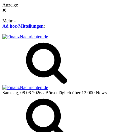
Anzeige
❌
Mehr »
Ad hoc-Mitteilungen
:
Samstag, 08.08.2026
- Börsentäglich über 12.000 News