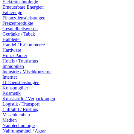
Elektrotechnologie
Erneuerbare Energien
Fahrzeuge
Finanzdienstleistungen
Freizeitprodukte
Gesundheitswesen
Getränke / Tabak
Halbleiter
Handel / E-Commerce
Hardware
Holz / Papier
Hotels / Tourismus
Immobilien
Industrie / Mischkonzerne
Internet
IT-Dienstleistungen
Konsumgüter
Kosmetik
Kunststoffe / Verpackungen
Logistik / Transport
Luftfahrt / Rüstung
Maschinenbau
Medien
Nanotechnologie
Nahrungsmittel / Agrar