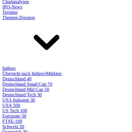
Chartanalysen
IPO-News
Termine
Themen-Dossiers
Indizes
Übersicht nach Indizes/Märkten
Deutschland 40
Deutschland Small Cap 70
Deutschland Mid Cap 50
Deutschland Tech 30
USA Industrie 30
USA 500
US Tech 100
Eurozone 50
FTSE-100
Schweiz 20
Österreich 20