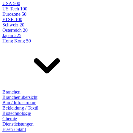
USA 500
US Tech 100
Eurozone 50
FTSE-100
Schweiz 20
Österreich 20
Japan 225
Hong Kong 50
Branchen
Branchenübersicht
Bau / Infrastrukur
Bekleidung / Textil
Biotechnologie
Chemie
Dienstleistungen
Eisen / Stahl