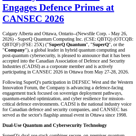
Engages Defence Primes at
CANSEC 2026
Calgary Alberta and Ottawa, Ontario--(Newsfile Corp. - May 26,
2026) - SuperQ Quantum Computing Inc. (CSE: QBTQ) (OTCQB:
QBTQF) (FSE: 25X) ("
SuperQ Quantum
", "
SuperQ
", or the
"
Company
"), a global leader in hybrid quantum computing and
post-quantum cybersecurity, is pleased to announce that it has been
accepted into the Canadian Association of Defence and Security
Industries (CADSI) as a corporate member and is actively
participating in CANSEC 2026 in Ottawa from May 27-28, 2026.
Following SuperQ's participation in DEFSEC West and the Western
Innovation Forum, the Company is advancing a defence-facing
engagement track focused on sovereign deployment pathways,
quantum-enabled optimization, and cyber resilience for mission-
critical defence environments. CADSI is the national industry voice
for Canadian defence and security companies, and CANSEC has
served as the sector's flagship annual event in Ottawa since 1998.
Dual-Use Quantum and Cybersecurity Technology
SuperQ's dual-use stack combines secure, on-premises quantum