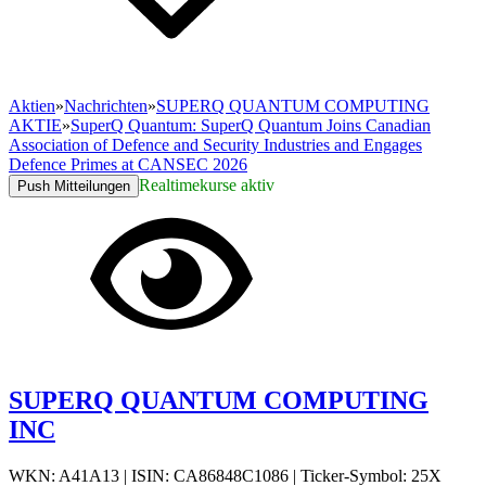
Aktien
»
Nachrichten
»
SUPERQ QUANTUM COMPUTING
AKTIE
»
SuperQ Quantum: SuperQ Quantum Joins Canadian
Association of Defence and Security Industries and Engages
Defence Primes at CANSEC 2026
Realtimekurse aktiv
Push Mitteilungen
SUPERQ QUANTUM COMPUTING
INC
WKN: A41A13
|
ISIN: CA86848C1086
|
Ticker-Symbol: 25X