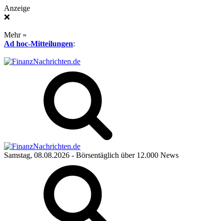
Anzeige
❌
Mehr »
Ad hoc-Mitteilungen
:
Samstag, 08.08.2026
- Börsentäglich über 12.000 News