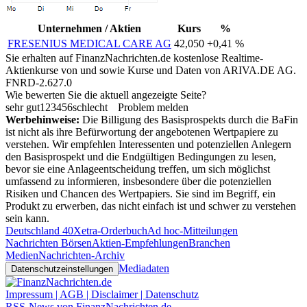
Unternehmen / Aktien
Kurs
%
FRESENIUS MEDICAL CARE AG
42,050
+0,41 %
Sie erhalten auf FinanzNachrichten.de kostenlose Realtime-
Aktienkurse von
und
sowie Kurse und Daten von
ARIVA.DE AG
.
FNRD-2.627.0
Wie bewerten Sie die aktuell angezeigte Seite?
sehr gut
1
2
3
4
5
6
schlecht
Problem melden
Werbehinweise:
Die Billigung des Basisprospekts durch die BaFin
ist nicht als ihre Befürwortung der angebotenen Wertpapiere zu
verstehen. Wir empfehlen Interessenten und potenziellen Anlegern
den Basisprospekt und die Endgültigen Bedingungen zu lesen,
bevor sie eine Anlageentscheidung treffen, um sich möglichst
umfassend zu informieren, insbesondere über die potenziellen
Risiken und Chancen des Wertpapiers. Sie sind im Begriff, ein
Produkt zu erwerben, das nicht einfach ist und schwer zu verstehen
sein kann.
Deutschland 40
Xetra-Orderbuch
Ad hoc-Mitteilungen
Nachrichten Börsen
Aktien-Empfehlungen
Branchen
Medien
Nachrichten-Archiv
Mediadaten
Datenschutzeinstellungen
Impressum | AGB | Disclaimer | Datenschutz
RSS-News von FinanzNachrichten.de