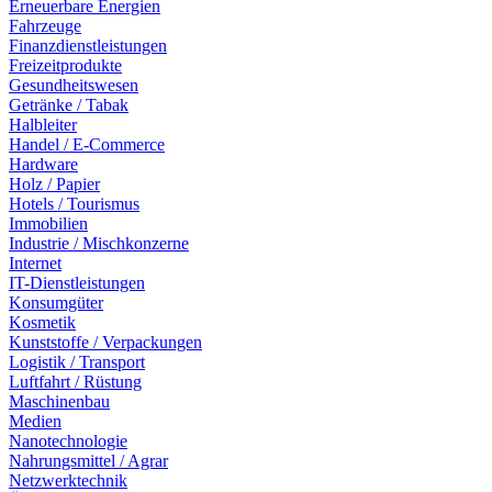
Erneuerbare Energien
Fahrzeuge
Finanzdienstleistungen
Freizeitprodukte
Gesundheitswesen
Getränke / Tabak
Halbleiter
Handel / E-Commerce
Hardware
Holz / Papier
Hotels / Tourismus
Immobilien
Industrie / Mischkonzerne
Internet
IT-Dienstleistungen
Konsumgüter
Kosmetik
Kunststoffe / Verpackungen
Logistik / Transport
Luftfahrt / Rüstung
Maschinenbau
Medien
Nanotechnologie
Nahrungsmittel / Agrar
Netzwerktechnik