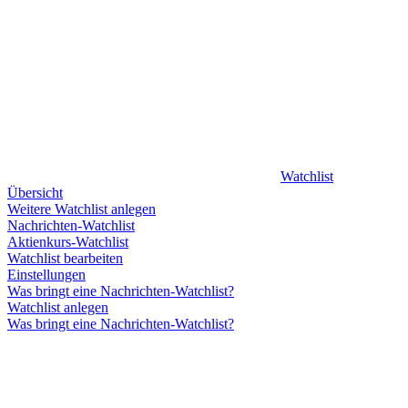
Watchlist
Übersicht
Weitere Watchlist anlegen
Nachrichten-Watchlist
Aktienkurs-Watchlist
Watchlist bearbeiten
Einstellungen
Was bringt eine Nachrichten-Watchlist?
Watchlist anlegen
Was bringt eine Nachrichten-Watchlist?