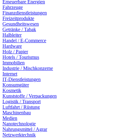
Erneuerbare Energien
Fahrzeuge
Finanzdienstleistungen
Freizeitprodukte
Gesundheitswesen
Getränke / Tabak
Halbleiter
Handel / E-Commerce
Hardware
Holz / Papier
Hotels / Tourismus
Immobilien
Industrie / Mischkonzerne
Internet
IT-Dienstleistungen
Konsumgüter
Kosmetik
Kunststoffe / Verpackungen
Logistik / Transport
Luftfahrt / Rüstung
Maschinenbau
Medien
Nanotechnologie
Nahrungsmittel / Agrar
Netzwerktechnik