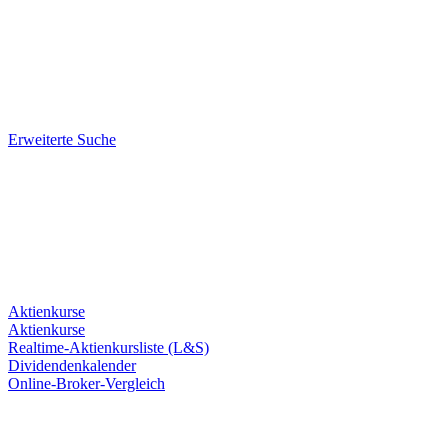
Erweiterte Suche
Aktienkurse
Aktienkurse
Realtime-Aktienkursliste (L&S)
Dividendenkalender
Online-Broker-Vergleich