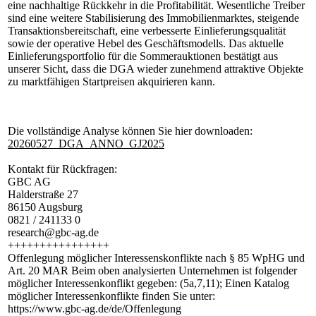
eine nachhaltige Rückkehr in die Profitabilität. Wesentliche Treiber
sind eine weitere Stabilisierung des Immobilienmarktes, steigende
Transaktionsbereitschaft, eine verbesserte Einlieferungsqualität
sowie der operative Hebel des Geschäftsmodells. Das aktuelle
Einlieferungsportfolio für die Sommerauktionen bestätigt aus
unserer Sicht, dass die DGA wieder zunehmend attraktive Objekte
zu marktfähigen Startpreisen akquirieren kann.
Die vollständige Analyse können Sie hier downloaden:
20260527_DGA_ANNO_GJ2025
Kontakt für Rückfragen:
GBC AG
Halderstraße 27
86150 Augsburg
0821 / 241133 0
research@gbc-ag.de
++++++++++++++++
Offenlegung möglicher Interessenskonflikte nach § 85 WpHG und
Art. 20 MAR Beim oben analysierten Unternehmen ist folgender
möglicher Interessenkonflikt gegeben: (5a,7,11); Einen Katalog
möglicher Interessenkonflikte finden Sie unter:
https://www.gbc-ag.de/de/Offenlegung