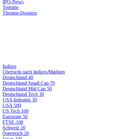
IPO-News
Termine
Themen-Dossiers
Indizes
Übersicht nach Indizes/Märkten
Deutschland 40
Deutschland Small Cap 70
Deutschland Mid Cap 50
Deutschland Tech 30
USA Industrie 30
USA 500
US Tech 100
Eurozone 50
FTSE-100
Schweiz 20
Österreich 20
Japan 225