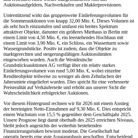
Auktionsaufgeldern, Nachverkäufen und Maklerprovisionen.
Unterstützend wirkt das gruppenweite Einlieferungsvolumen für
die Sommerauktionen von knapp 32,00 Mio. €. Dieses Volumen ist
als sehr hoch einzustufen und umfasst ein breites Spektrum
attraktiver Objekte, darunter ein größeres Miethaus in Berlin mit
einem Limit von 4,50 Mio. €, ein leerstehendes Hochhaus mit
einem Limit von 3,90 Mio. €, ein Schloss, ein Wasserturm sowie
Wassergrundstücke. Positiv ist zudem, dass die Objekte zu
marktgerechten und steigerungsfähigen Auktionslimiten
eingeworben wurden. Auch die Westdeutsche
Grundstücksauktionen AG verfügt über ein relativ starkes
Einlieferungsvolumen von rund 5,00 Mio. €, wobei einzelne
Renditeobjekte teilweise zu weniger als dem Zehnfachen der
Jahresmiete eingeliefert wurden. Dies spricht für eine verbesserte
Preisrealität auf Verkäuferseite und erhöht aus unserer Sicht die
Wahrscheinlichkeit erfolgreicher Auktionen.
Vor diesem Hintergrund rechnen wir für 2026 mit einem Anstieg
der bereinigten Netto-Einnahmen auf 9,30 Mio. €. Dies entspricht
einem Wachstum von 15,5 % gegenüber dem Geschäftsjahr 2025.
Unsere Prognose liegt damit oberhalb des 2025 erreichten Niveaus,
bleibt jedoch angesichts der weiterhin bestehenden
Finanzierungsrisiken bewusst moderat. Die Gesellschaft hat
operativ bereits eine gute Ausgangsbasis geschaffen. Entscheidend