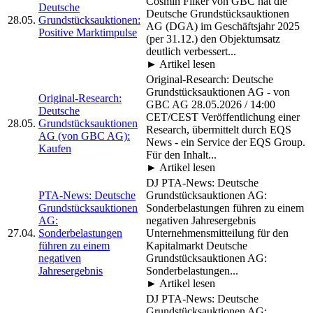
Cosmin Filker von GBC hat die
Deutsche
Deutsche Grundstücksauktionen
28.05.
Grundstücksauktionen:
AG (DGA) im Geschäftsjahr 2025
Positive Marktimpulse
(per 31.12.) den Objektumsatz
deutlich verbessert...
► Artikel lesen
Original-Research: Deutsche
Grundstücksauktionen AG - von
Original-Research:
GBC AG 28.05.2026 / 14:00
Deutsche
CET/CEST Veröffentlichung einer
28.05.
Grundstücksauktionen
Research, übermittelt durch EQS
AG (von GBC AG):
News - ein Service der EQS Group.
Kaufen
Für den Inhalt...
► Artikel lesen
DJ PTA-News: Deutsche
PTA-News: Deutsche
Grundstücksauktionen AG:
Grundstücksauktionen
Sonderbelastungen führen zu einem
AG:
negativen Jahresergebnis
27.04.
Sonderbelastungen
Unternehmensmitteilung für den
führen zu einem
Kapitalmarkt Deutsche
negativen
Grundstücksauktionen AG:
Jahresergebnis
Sonderbelastungen...
► Artikel lesen
DJ PTA-News: Deutsche
Grundstücksauktionen AG: