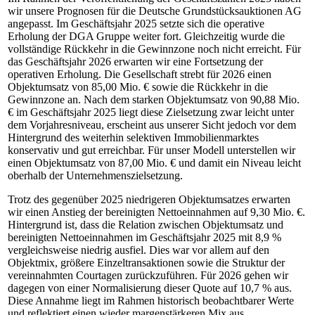
wir unsere Prognosen für die Deutsche Grundstücksauktionen AG
angepasst. Im Geschäftsjahr 2025 setzte sich die operative
Erholung der DGA Gruppe weiter fort. Gleichzeitig wurde die
vollständige Rückkehr in die Gewinnzone noch nicht erreicht. Für
das Geschäftsjahr 2026 erwarten wir eine Fortsetzung der
operativen Erholung. Die Gesellschaft strebt für 2026 einen
Objektumsatz von 85,00 Mio. € sowie die Rückkehr in die
Gewinnzone an. Nach dem starken Objektumsatz von 90,88 Mio.
€ im Geschäftsjahr 2025 liegt diese Zielsetzung zwar leicht unter
dem Vorjahresniveau, erscheint aus unserer Sicht jedoch vor dem
Hintergrund des weiterhin selektiven Immobilienmarktes
konservativ und gut erreichbar. Für unser Modell unterstellen wir
einen Objektumsatz von 87,00 Mio. € und damit ein Niveau leicht
oberhalb der Unternehmenszielsetzung.
Trotz des gegenüber 2025 niedrigeren Objektumsatzes erwarten
wir einen Anstieg der bereinigten Nettoeinnahmen auf 9,30 Mio. €.
Hintergrund ist, dass die Relation zwischen Objektumsatz und
bereinigten Nettoeinnahmen im Geschäftsjahr 2025 mit 8,9 %
vergleichsweise niedrig ausfiel. Dies war vor allem auf den
Objektmix, größere Einzeltransaktionen sowie die Struktur der
vereinnahmten Courtagen zurückzuführen. Für 2026 gehen wir
dagegen von einer Normalisierung dieser Quote auf 10,7 % aus.
Diese Annahme liegt im Rahmen historisch beobachtbarer Werte
und reflektiert einen wieder margenstärkeren Mix aus