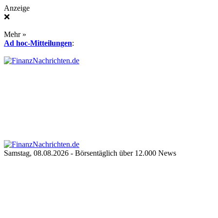
Anzeige
❌
Mehr »
Ad hoc-Mitteilungen
:
Samstag, 08.08.2026
- Börsentäglich über 12.000 News