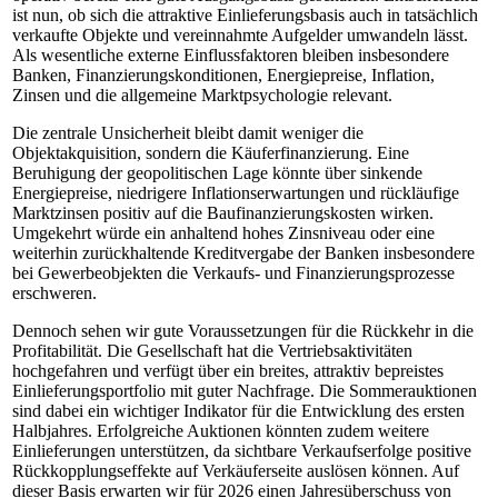
ist nun, ob sich die attraktive Einlieferungsbasis auch in tatsächlich
verkaufte Objekte und vereinnahmte Aufgelder umwandeln lässt.
Als wesentliche externe Einflussfaktoren bleiben insbesondere
Banken, Finanzierungskonditionen, Energiepreise, Inflation,
Zinsen und die allgemeine Marktpsychologie relevant.
Die zentrale Unsicherheit bleibt damit weniger die
Objektakquisition, sondern die Käuferfinanzierung. Eine
Beruhigung der geopolitischen Lage könnte über sinkende
Energiepreise, niedrigere Inflationserwartungen und rückläufige
Marktzinsen positiv auf die Baufinanzierungskosten wirken.
Umgekehrt würde ein anhaltend hohes Zinsniveau oder eine
weiterhin zurückhaltende Kreditvergabe der Banken insbesondere
bei Gewerbeobjekten die Verkaufs- und Finanzierungsprozesse
erschweren.
Dennoch sehen wir gute Voraussetzungen für die Rückkehr in die
Profitabilität. Die Gesellschaft hat die Vertriebsaktivitäten
hochgefahren und verfügt über ein breites, attraktiv bepreistes
Einlieferungsportfolio mit guter Nachfrage. Die Sommerauktionen
sind dabei ein wichtiger Indikator für die Entwicklung des ersten
Halbjahres. Erfolgreiche Auktionen könnten zudem weitere
Einlieferungen unterstützen, da sichtbare Verkaufserfolge positive
Rückkopplungseffekte auf Verkäuferseite auslösen können. Auf
dieser Basis erwarten wir für 2026 einen Jahresüberschuss von