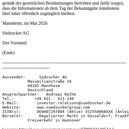
gemäß der gesetzlichen Bestimmungen berichten und dafür sorgen,
dass die Informationen ab dem Tag der Bekanntgabe mindestens
fünf Jahre öffentlich zugänglich bleiben.
Mannheim, im Mai 2026
Südzucker AG
Der Vorstand
(Ende)
--------------------------------------------------------------------------------------
---------------------------------
Aussender:      Südzucker AG 

           Maximilianstraße 10 

           68165 Mannheim 

           Deutschland 

Ansprechpartner:   Andreas Rothe 

Tel.:         +49 621 - 421-240 

E-Mail:        investor.relations@suedzucker.de 

Website:       www.suedzuckergroup.com 

ISIN(s):       DE0007297004 (Aktie) XS2550868XXX (Anlei
Börse(n):       Regulierter Markt in Düsseldorf, Frankf