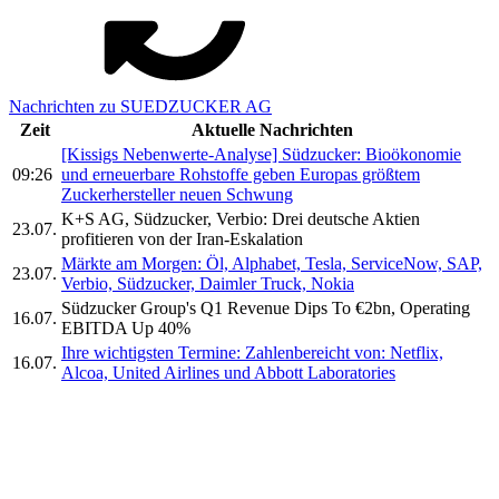
Nachrichten zu SUEDZUCKER AG
Zeit
Aktuelle Nachrichten
[Kissigs Nebenwerte-Analyse] Südzucker: Bioökonomie
09:26
und erneuerbare Rohstoffe geben Europas größtem
Zuckerhersteller neuen Schwung
K+S AG, Südzucker, Verbio: Drei deutsche Aktien
23.07.
profitieren von der Iran-Eskalation
Märkte am Morgen: Öl, Alphabet, Tesla, ServiceNow, SAP,
23.07.
Verbio, Südzucker, Daimler Truck, Nokia
Südzucker Group's Q1 Revenue Dips To €2bn, Operating
16.07.
EBITDA Up 40%
Ihre wichtigsten Termine: Zahlenbereicht von: Netflix,
16.07.
Alcoa, United Airlines und Abbott Laboratories