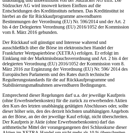
unabhängig und unbeeinflusst von der Südzucker AG trifft. Die
Südzucker AG wird insoweit keinen Einfluss auf die
Entscheidungen des Kreditinstituts nehmen. Das Kreditinstitut ist
hierbei an die für Rückkaufprogramme anwendbaren
Bestimmungen der Verordnung (EU) Nr. 596/2014 und der Art. 2
bis 4 der Delegierten Verordnung (EU) 2016/1052 der Kommission
vom 8. März 2016 gebunden.
Der Rückkauf soll günstigst und Interesse wahrend und
ausschließlich über die Börse im elektronischen Handel der
Frankfurter Wertpapierbörse (XETRA) erfolgen. Er erfolgt im
Einklang mit der Marktmissbrauchsverordnung und Art. 2 bis 4 der
delegierten Verordnung (EU) 2016/1052 der Kommission vom 8.
März 2016 zur Ergänzung der Verordnung (EU) Nr. 596/ 2014 des
Europäischen Parlaments und des Rates durch technische
Regulierungsstandards für die auf Rückkaufprogramme und
Stabilisierungsmaßnahmen anwendbaren Bedingungen.
Entsprechend dieser Regelungen darf u.a. der jeweilige Kaufpreis
(ohne Erwerbsnebenkosten) für die zurück zu erwerbenden Aktien
den Kurs des letzten unabhängig getätigten Abschlusses oder, sollte
dieser höher sein, den des derzeit höchsten unabhängigen Angebots
an der Börse, an der der jeweilige Kauf erfolgt, nicht überschreiten.
Der Kaufpreis je Aktie (ohne Erwerbsnebenkosten) darf das
arithmetische Mittel der vorangegangenen drei Schlusskurse dieser
Aktien im XETRA-Handel um nicht mehr als 10 % überschreiten