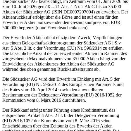
Die Südzucker AG beabsichtigt, im Zeitraum vom 01. Juni 2026 bis
zum 10. Juni 2026 gemäß -- 71 Abs. 1 Nr. 2 AktG bis zu 35.000
Aktien der Südzucker AG (ISIN DE0007297004) zu erwerben. Der
Aktienrückkauf erfolgt über die Börse und ist auf einen für den
Erwerb der Aktien aufzuwendenden Gesamtkaufpreis von EUR
500.000 begrenzt (ohne Erwerbsnebenkosten).
Der Erwerb der Aktien dient einzig dem Zweck, Verpflichtungen
aus einem Belegschaftsaktienprogramm der Südzucker AG i.S.v.
Art. 5 Abs. 2 lit. c der Verordnung (EU) Nr. 596/2014 zu erfüllen.
Die tatsächliche Anzahl der zu erwerbenden Aktien im Rahmen des
vorgesehenen Maximalvolumens von 35.000 Aktien hängt von der
Entwicklung des Aktienkurses der Aktien der Südzucker AG
während des oben genannten Rückkaufzeitraums ab.
Die Südzucker AG wird den Erwerb im Einklang mit Art. 5 der
Verordnung (EU) Nr. 596/2014 des Europäischen Parlaments und
des Rates vom 16. April 2014 sowie den anwendbaren
Bestimmungen der Delegierten-Verordnung (EU) 2016/1052 der
Kommission vom 8. März 2016 durchführen.
Der Rückkauf erfolgt unter Führung eines Kreditinstituts, das
entsprechend Artikel 4 Abs. 2 lit. b der Delegierten Verordnung
(EU) 2016/1052 der Kommission vom 8. März 2016 seine
Entscheidungen über den Zeitpunkt des Erwerbs der Aktien