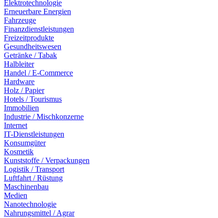
Elektrotechnologie
Erneuerbare Energien
Fahrzeuge
Finanzdienstleistungen
Freizeitprodukte
Gesundheitswesen
Getränke / Tabak
Halbleiter
Handel / E-Commerce
Hardware
Holz / Papier
Hotels / Tourismus
Immobilien
Industrie / Mischkonzerne
Internet
IT-Dienstleistungen
Konsumgüter
Kosmetik
Kunststoffe / Verpackungen
Logistik / Transport
Luftfahrt / Rüstung
Maschinenbau
Medien
Nanotechnologie
Nahrungsmittel / Agrar