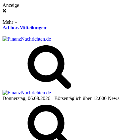
Anzeige
❌
Mehr »
Ad hoc-Mitteilungen
:
Donnerstag, 06.08.2026
- Börsentäglich über 12.000 News