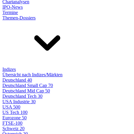
Chartanalysen
IPO-News
Termine
Themen-Dossiers
Indizes
Übersicht nach Indizes/Märkten
Deutschland 40
Deutschland Small Cap 70
Deutschland Mid Cap 50
Deutschland Tech 30
USA Industrie 30
USA 500
US Tech 100
Eurozone 50
FTSE-100
Schweiz 20
Österreich 20