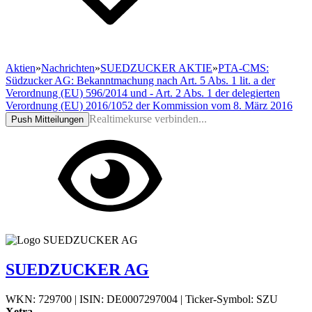
Aktien
»
Nachrichten
»
SUEDZUCKER AKTIE
»
PTA-CMS:
Südzucker AG: Bekanntmachung nach Art. 5 Abs. 1 lit. a der
Verordnung (EU) 596/2014 und - Art. 2 Abs. 1 der delegierten
Verordnung (EU) 2016/1052 der Kommission vom 8. März 2016
Realtimekurse verbinden...
Push Mitteilungen
SUEDZUCKER AG
WKN: 729700
|
ISIN: DE0007297004
|
Ticker-Symbol: SZU
Xetra