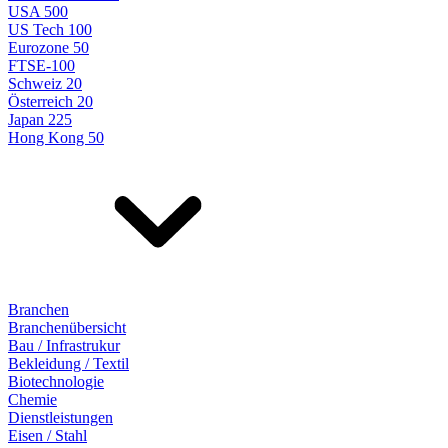
USA 500
US Tech 100
Eurozone 50
FTSE-100
Schweiz 20
Österreich 20
Japan 225
Hong Kong 50
Branchen
Branchenübersicht
Bau / Infrastrukur
Bekleidung / Textil
Biotechnologie
Chemie
Dienstleistungen
Eisen / Stahl