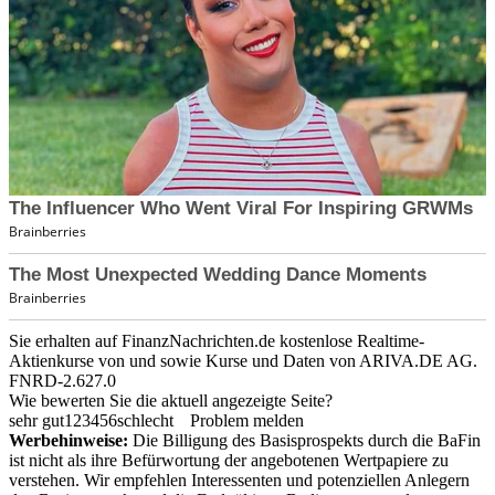
Sie erhalten auf FinanzNachrichten.de kostenlose Realtime-
Aktienkurse von
und
sowie Kurse und Daten von
ARIVA.DE AG
.
FNRD-2.627.0
Wie bewerten Sie die aktuell angezeigte Seite?
sehr gut
1
2
3
4
5
6
schlecht
Problem melden
Werbehinweise:
Die Billigung des Basisprospekts durch die BaFin
ist nicht als ihre Befürwortung der angebotenen Wertpapiere zu
verstehen. Wir empfehlen Interessenten und potenziellen Anlegern