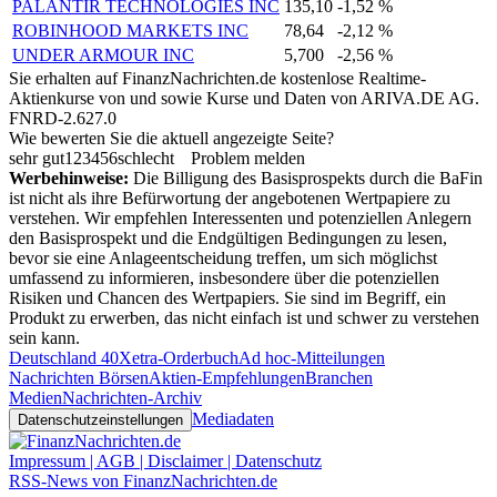
PALANTIR TECHNOLOGIES INC
135,10
-1,52 %
ROBINHOOD MARKETS INC
78,64
-2,12 %
UNDER ARMOUR INC
5,700
-2,56 %
Sie erhalten auf FinanzNachrichten.de kostenlose Realtime-
Aktienkurse von
und
sowie Kurse und Daten von
ARIVA.DE AG
.
FNRD-2.627.0
Wie bewerten Sie die aktuell angezeigte Seite?
sehr gut
1
2
3
4
5
6
schlecht
Problem melden
Werbehinweise:
Die Billigung des Basisprospekts durch die BaFin
ist nicht als ihre Befürwortung der angebotenen Wertpapiere zu
verstehen. Wir empfehlen Interessenten und potenziellen Anlegern
den Basisprospekt und die Endgültigen Bedingungen zu lesen,
bevor sie eine Anlageentscheidung treffen, um sich möglichst
umfassend zu informieren, insbesondere über die potenziellen
Risiken und Chancen des Wertpapiers. Sie sind im Begriff, ein
Produkt zu erwerben, das nicht einfach ist und schwer zu verstehen
sein kann.
Deutschland 40
Xetra-Orderbuch
Ad hoc-Mitteilungen
Nachrichten Börsen
Aktien-Empfehlungen
Branchen
Medien
Nachrichten-Archiv
Mediadaten
Datenschutzeinstellungen
Impressum | AGB | Disclaimer | Datenschutz
RSS-News von FinanzNachrichten.de