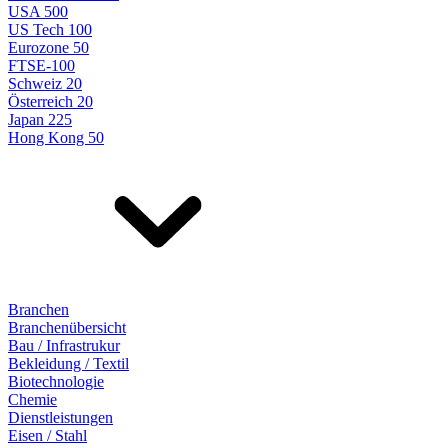
USA 500
US Tech 100
Eurozone 50
FTSE-100
Schweiz 20
Österreich 20
Japan 225
Hong Kong 50
Branchen
Branchenübersicht
Bau / Infrastrukur
Bekleidung / Textil
Biotechnologie
Chemie
Dienstleistungen
Eisen / Stahl