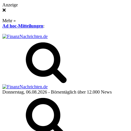
Anzeige
❌
Mehr »
Ad hoc-Mitteilungen
:
Donnerstag, 06.08.2026
- Börsentäglich über 12.000 News