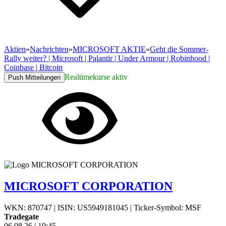
Aktien
»
Nachrichten
»
MICROSOFT AKTIE
»
Geht die Sommer-
Rally weiter? | Microsoft | Palantir | Under Armour | Robinhood |
Coinbase | Bitcoin
Realtimekurse aktiv
Push Mitteilungen
MICROSOFT CORPORATION
WKN: 870747
|
ISIN: US5949181045
|
Ticker-Symbol: MSF
Tradegate
06.08.26
|
19:45