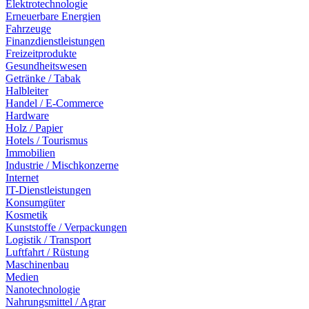
Elektrotechnologie
Erneuerbare Energien
Fahrzeuge
Finanzdienstleistungen
Freizeitprodukte
Gesundheitswesen
Getränke / Tabak
Halbleiter
Handel / E-Commerce
Hardware
Holz / Papier
Hotels / Tourismus
Immobilien
Industrie / Mischkonzerne
Internet
IT-Dienstleistungen
Konsumgüter
Kosmetik
Kunststoffe / Verpackungen
Logistik / Transport
Luftfahrt / Rüstung
Maschinenbau
Medien
Nanotechnologie
Nahrungsmittel / Agrar