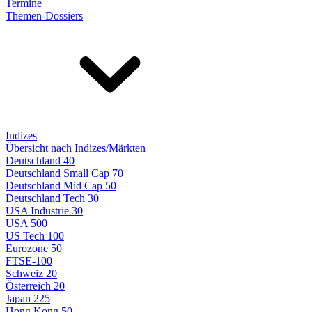
Termine
Themen-Dossiers
Indizes
Übersicht nach Indizes/Märkten
Deutschland 40
Deutschland Small Cap 70
Deutschland Mid Cap 50
Deutschland Tech 30
USA Industrie 30
USA 500
US Tech 100
Eurozone 50
FTSE-100
Schweiz 20
Österreich 20
Japan 225
Hong Kong 50