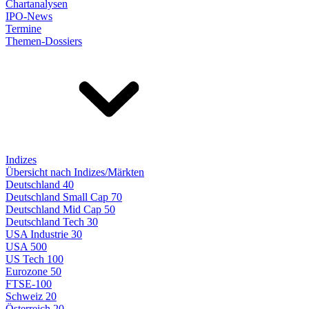
Chartanalysen
IPO-News
Termine
Themen-Dossiers
Indizes
Übersicht nach Indizes/Märkten
Deutschland 40
Deutschland Small Cap 70
Deutschland Mid Cap 50
Deutschland Tech 30
USA Industrie 30
USA 500
US Tech 100
Eurozone 50
FTSE-100
Schweiz 20
Österreich 20