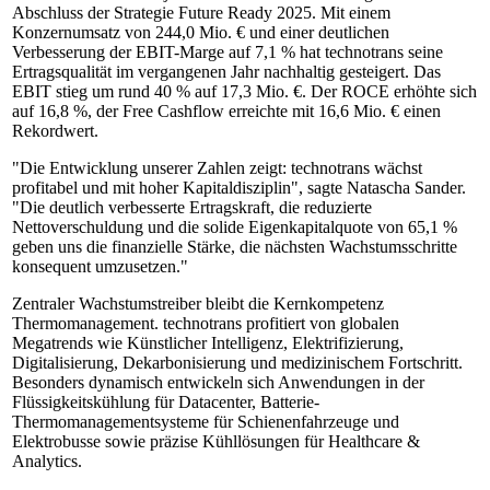
Abschluss der Strategie Future Ready 2025. Mit einem
Konzernumsatz von 244,0 Mio. € und einer deutlichen
Verbesserung der EBIT-Marge auf 7,1 % hat technotrans seine
Ertragsqualität im vergangenen Jahr nachhaltig gesteigert. Das
EBIT stieg um rund 40 % auf 17,3 Mio. €. Der ROCE erhöhte sich
auf 16,8 %, der Free Cashflow erreichte mit 16,6 Mio. € einen
Rekordwert.
"Die Entwicklung unserer Zahlen zeigt: technotrans wächst
profitabel und mit hoher Kapitaldisziplin", sagte Natascha Sander.
"Die deutlich verbesserte Ertragskraft, die reduzierte
Nettoverschuldung und die solide Eigenkapitalquote von 65,1 %
geben uns die finanzielle Stärke, die nächsten Wachstumsschritte
konsequent umzusetzen."
Zentraler Wachstumstreiber bleibt die Kernkompetenz
Thermomanagement. technotrans profitiert von globalen
Megatrends wie Künstlicher Intelligenz, Elektrifizierung,
Digitalisierung, Dekarbonisierung und medizinischem Fortschritt.
Besonders dynamisch entwickeln sich Anwendungen in der
Flüssigkeitskühlung für Datacenter, Batterie-
Thermomanagementsysteme für Schienenfahrzeuge und
Elektrobusse sowie präzise Kühllösungen für Healthcare &
Analytics.