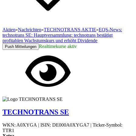
Aktien
»
Nachrichten
»
TECHNOTRANS AKTIE
»
EQS-News:
technotrans SE: Hauptversammlung: technotrans bestätigt
profitablen Wachstumskurs und erhöht Dividende
Realtimekurse aktiv
Push Mitteilungen
TECHNOTRANS SE
WKN: A0XYGA
|
ISIN: DE000A0XYGA7
|
Ticker-Symbol:
TTR1
Xetra