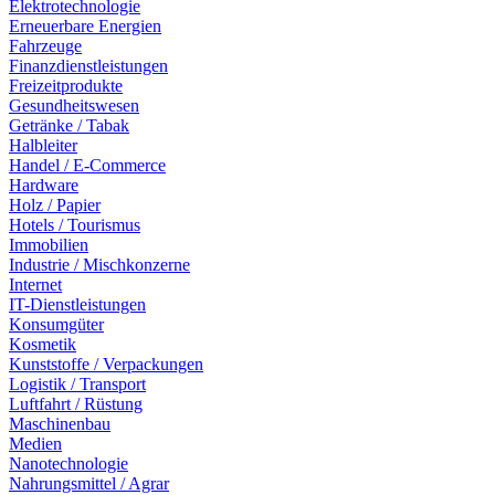
Elektrotechnologie
Erneuerbare Energien
Fahrzeuge
Finanzdienstleistungen
Freizeitprodukte
Gesundheitswesen
Getränke / Tabak
Halbleiter
Handel / E-Commerce
Hardware
Holz / Papier
Hotels / Tourismus
Immobilien
Industrie / Mischkonzerne
Internet
IT-Dienstleistungen
Konsumgüter
Kosmetik
Kunststoffe / Verpackungen
Logistik / Transport
Luftfahrt / Rüstung
Maschinenbau
Medien
Nanotechnologie
Nahrungsmittel / Agrar