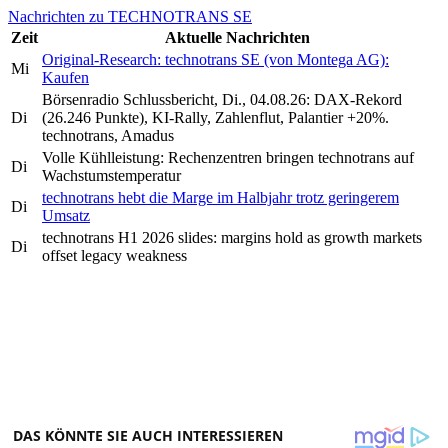
Nachrichten zu TECHNOTRANS SE
Zeit
Aktuelle Nachrichten
Original-Research: technotrans SE (von Montega AG):
Mi
Kaufen
Börsenradio Schlussbericht, Di., 04.08.26: DAX-Rekord
Di
(26.246 Punkte), KI-Rally, Zahlenflut, Palantier +20%.
technotrans, Amadus
Volle Kühlleistung: Rechenzentren bringen technotrans auf
Di
Wachstumstemperatur
technotrans hebt die Marge im Halbjahr trotz geringerem
Di
Umsatz
technotrans H1 2026 slides: margins hold as growth markets
Di
offset legacy weakness