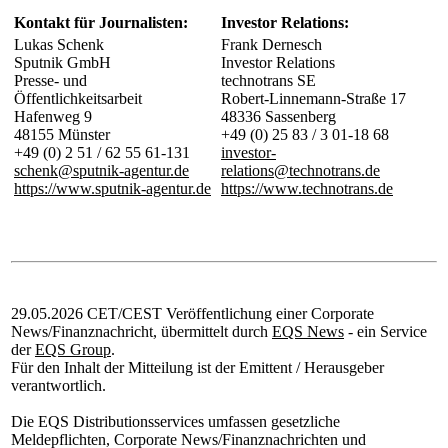
Kontakt für Journalisten:
Investor Relations:
Lukas Schenk
Frank Dernesch
Sputnik GmbH
Investor Relations
Presse- und
technotrans SE
Öffentlichkeitsarbeit
Robert-Linnemann-Straße 17
Hafenweg 9
48336 Sassenberg
48155 Münster
+49 (0) 25 83 / 3 01-18 68
+49 (0) 2 51 / 62 55 61-131
investor-
schenk@sputnik-agentur.de
relations@technotrans.de
https://www.sputnik-agentur.de
https://www.technotrans.de
29.05.2026 CET/CEST Veröffentlichung einer Corporate
News/Finanznachricht, übermittelt durch
EQS News
- ein Service
der
EQS Group
.
Für den Inhalt der Mitteilung ist der Emittent / Herausgeber
verantwortlich.
Die EQS Distributionsservices umfassen gesetzliche
Meldepflichten, Corporate News/Finanznachrichten und