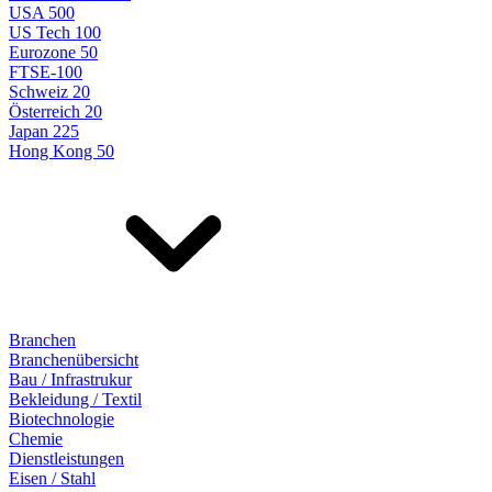
USA 500
US Tech 100
Eurozone 50
FTSE-100
Schweiz 20
Österreich 20
Japan 225
Hong Kong 50
Branchen
Branchenübersicht
Bau / Infrastrukur
Bekleidung / Textil
Biotechnologie
Chemie
Dienstleistungen
Eisen / Stahl