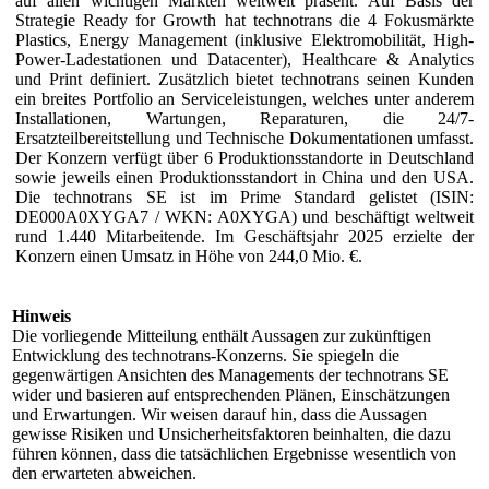
auf allen wichtigen Märkten weltweit präsent. Auf Basis der
Strategie Ready for Growth hat technotrans die 4 Fokusmärkte
Plastics, Energy Management (inklusive Elektromobilität, High-
Power-Ladestationen und Datacenter), Healthcare & Analytics
und Print definiert. Zusätzlich bietet technotrans seinen Kunden
ein breites Portfolio an Serviceleistungen, welches unter anderem
Installationen, Wartungen, Reparaturen, die 24/7-
Ersatzteilbereitstellung und Technische Dokumentationen umfasst.
Der Konzern verfügt über 6 Produktionsstandorte in Deutschland
sowie jeweils einen Produktionsstandort in China und den USA.
Die technotrans SE ist im Prime Standard gelistet (ISIN:
DE000A0XYGA7 / WKN: A0XYGA) und beschäftigt weltweit
rund 1.440 Mitarbeitende. Im Geschäftsjahr 2025 erzielte der
Konzern einen Umsatz in Höhe von 244,0 Mio. €.
Hinweis
Die vorliegende Mitteilung enthält Aussagen zur zukünftigen
Entwicklung des technotrans-Konzerns. Sie spiegeln die
gegenwärtigen Ansichten des Managements der technotrans SE
wider und basieren auf entsprechenden Plänen, Einschätzungen
und Erwartungen. Wir weisen darauf hin, dass die Aussagen
gewisse Risiken und Unsicherheitsfaktoren beinhalten, die dazu
führen können, dass die tatsächlichen Ergebnisse wesentlich von
den erwarteten abweichen.