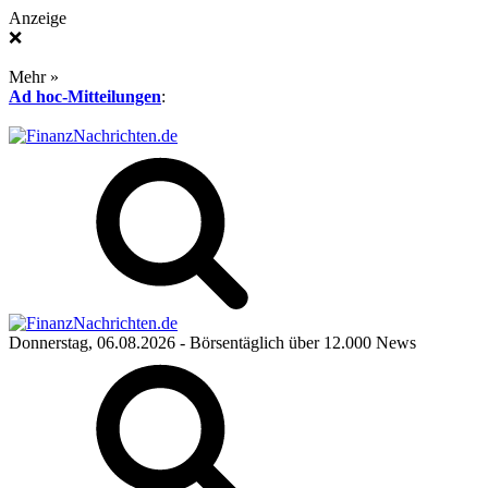
Anzeige
❌
Mehr »
Ad hoc-Mitteilungen
:
Donnerstag, 06.08.2026
- Börsentäglich über 12.000 News