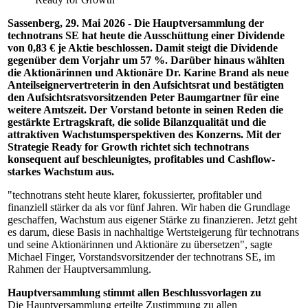
Sassenberg, 29. Mai 2026 - Die Hauptversammlung der
technotrans SE hat heute die Ausschüttung einer Dividende
von 0,83 € je Aktie beschlossen. Damit steigt die Dividende
gegenüber dem Vorjahr um 57 %. Darüber hinaus wählten
die Aktionärinnen und Aktionäre Dr. Karine Brand als neue
Anteilseignervertreterin in den Aufsichtsrat und bestätigten
den Aufsichtsratsvorsitzenden Peter Baumgartner für eine
weitere Amtszeit. Der Vorstand betonte in seinen Reden die
gestärkte Ertragskraft, die solide Bilanzqualität und die
attraktiven Wachstumsperspektiven des Konzerns. Mit der
Strategie Ready for Growth richtet sich technotrans
konsequent auf beschleunigtes, profitables und Cashflow-
starkes Wachstum aus.
"technotrans steht heute klarer, fokussierter, profitabler und
finanziell stärker da als vor fünf Jahren. Wir haben die Grundlage
geschaffen, Wachstum aus eigener Stärke zu finanzieren. Jetzt geht
es darum, diese Basis in nachhaltige Wertsteigerung für technotrans
und seine Aktionärinnen und Aktionäre zu übersetzen", sagte
Michael Finger, Vorstandsvorsitzender der technotrans SE, im
Rahmen der Hauptversammlung.
Hauptversammlung stimmt allen Beschlussvorlagen zu
Die Hauptversammlung erteilte Zustimmung zu allen