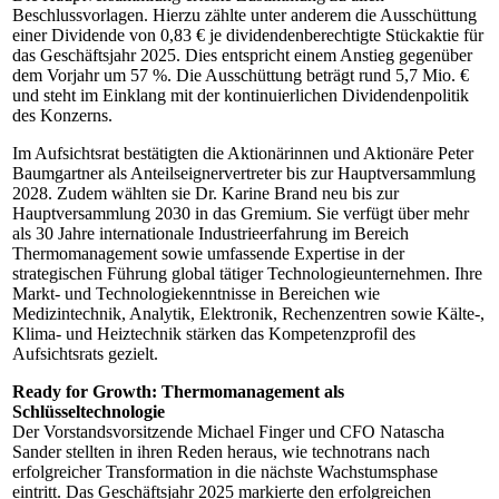
Beschlussvorlagen. Hierzu zählte unter anderem die Ausschüttung
einer Dividende von 0,83 € je dividendenberechtigte Stückaktie für
das Geschäftsjahr 2025. Dies entspricht einem Anstieg gegenüber
dem Vorjahr um 57 %. Die Ausschüttung beträgt rund 5,7 Mio. €
und steht im Einklang mit der kontinuierlichen Dividendenpolitik
des Konzerns.
Im Aufsichtsrat bestätigten die Aktionärinnen und Aktionäre Peter
Baumgartner als Anteilseignervertreter bis zur Hauptversammlung
2028. Zudem wählten sie Dr. Karine Brand neu bis zur
Hauptversammlung 2030 in das Gremium. Sie verfügt über mehr
als 30 Jahre internationale Industrieerfahrung im Bereich
Thermomanagement sowie umfassende Expertise in der
strategischen Führung global tätiger Technologieunternehmen. Ihre
Markt- und Technologiekenntnisse in Bereichen wie
Medizintechnik, Analytik, Elektronik, Rechenzentren sowie Kälte-,
Klima- und Heiztechnik stärken das Kompetenzprofil des
Aufsichtsrats gezielt.
Ready for Growth: Thermomanagement als
Schlüsseltechnologie
Der Vorstandsvorsitzende Michael Finger und CFO Natascha
Sander stellten in ihren Reden heraus, wie technotrans nach
erfolgreicher Transformation in die nächste Wachstumsphase
eintritt. Das Geschäftsjahr 2025 markierte den erfolgreichen