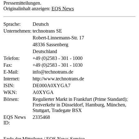
Pressemitteilungen.
Originalinhalt anzeigen:
EQS News
Sprache:
Deutsch
Unternehmen:
technotrans SE
Robert-Linnemann-Str. 17
48336 Sassenberg
Deutschland
Telefon:
+49 (0)2583 - 301 - 1000
Fax:
+49 (0)2583 - 301 - 1030
E-Mail:
info@technotrans.de
Internet:
http://www.technotrans.de
ISIN:
DE000A0XYGA7
WKN:
A0XYGA
Börsen:
Regulierter Markt in Frankfurt (Prime Standard);
Freiverkehr in Düsseldorf, Hamburg, München,
Stuttgart, Tradegate BSX
EQS News
2335468
ID:
Ende der Mitteilung
/ EQS News-Service