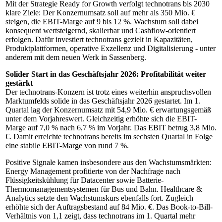
Mit der Strategie Ready for Growth verfolgt technotrans bis 2030
klare Ziele: Der Konzernumsatz soll auf mehr als 350 Mio. €
steigen, die EBIT-Marge auf 9 bis 12 %. Wachstum soll dabei
konsequent wertsteigernd, skalierbar und Cashflow-orientiert
erfolgen. Dafür investiert technotrans gezielt in Kapazitäten,
Produktplattformen, operative Exzellenz und Digitalisierung - unter
anderem mit dem neuen Werk in Sassenberg.
Solider Start in das Geschäftsjahr 2026: Profitabilität weiter
gestärkt
Der technotrans-Konzern ist trotz eines weiterhin anspruchsvollen
Marktumfelds solide in das Geschäftsjahr 2026 gestartet. Im 1.
Quartal lag der Konzernumsatz mit 54,9 Mio. € erwartungsgemäß
unter dem Vorjahreswert. Gleichzeitig erhöhte sich die EBIT-
Marge auf 7,0 % nach 6,7 % im Vorjahr. Das EBIT betrug 3,8 Mio.
€. Damit erreichte technotrans bereits im sechsten Quartal in Folge
eine stabile EBIT-Marge von rund 7 %.
Positive Signale kamen insbesondere aus den Wachstumsmärkten:
Energy Management profitierte von der Nachfrage nach
Flüssigkeitskühlung für Datacenter sowie Batterie-
Thermomanagementsystemen für Bus und Bahn. Healthcare &
Analytics setzte den Wachstumskurs ebenfalls fort. Zugleich
erhöhte sich der Auftragsbestand auf 84 Mio. €. Das Book-to-Bill-
Verhältnis von 1,1 zeigt, dass technotrans im 1. Quartal mehr