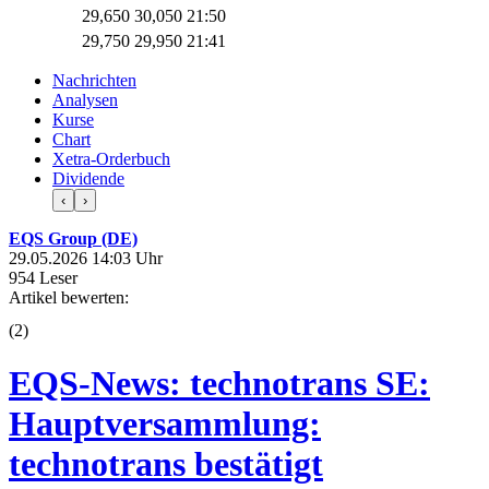
29,650
30,050
21:50
29,750
29,950
21:41
Nachrichten
Analysen
Kurse
Chart
Xetra-Orderbuch
Dividende
‹
›
EQS Group (DE)
29.05.2026 14:03 Uhr
954 Leser
Artikel bewerten:
(
2
)
EQS-News: technotrans SE:
Hauptversammlung:
technotrans bestätigt