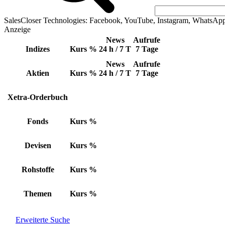
SalesCloser Technologies: Facebook, YouTube, Instagram, WhatsAp
Anzeige
News
Aufrufe
Indizes
Kurs
%
24 h / 7 T
7 Tage
News
Aufrufe
Aktien
Kurs
%
24 h / 7 T
7 Tage
Xetra-Orderbuch
Fonds
Kurs
%
Devisen
Kurs
%
Rohstoffe
Kurs
%
Themen
Kurs
%
Erweiterte Suche