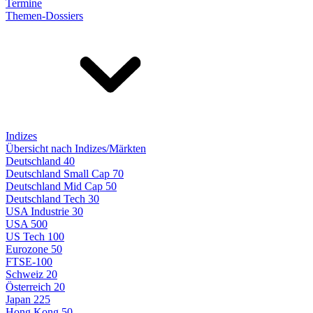
Termine
Themen-Dossiers
Indizes
Übersicht nach Indizes/Märkten
Deutschland 40
Deutschland Small Cap 70
Deutschland Mid Cap 50
Deutschland Tech 30
USA Industrie 30
USA 500
US Tech 100
Eurozone 50
FTSE-100
Schweiz 20
Österreich 20
Japan 225
Hong Kong 50