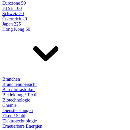
Eurozone 50
FTSE-100
Schweiz 20
Österreich 20
Japan 225
Hong Kong 50
Branchen
Branchenübersicht
Bau / Infrastrukur
Bekleidung / Textil
Biotechnologie
Chemie
Dienstleistungen
Eisen / Stahl
Elektrotechnologie
Erneuerbare Energien