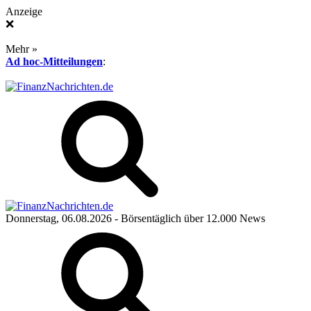
Anzeige
❌
Mehr »
Ad hoc-Mitteilungen
:
Donnerstag, 06.08.2026
- Börsentäglich über 12.000 News