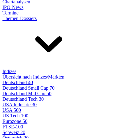
Chartanalysen
IPO-News
Termine
Themen-Dossiers
Indizes
Übersicht nach Indizes/Märkten
Deutschland 40
Deutschland Small Cap 70
Deutschland Mid Cap 50
Deutschland Tech 30
USA Industrie 30
USA 500
US Tech 100
Eurozone 50
FTSE-100
Schweiz 20
Österreich 20