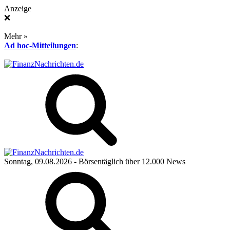
Anzeige
❌
Mehr »
Ad hoc-Mitteilungen
:
Sonntag, 09.08.2026
- Börsentäglich über 12.000 News