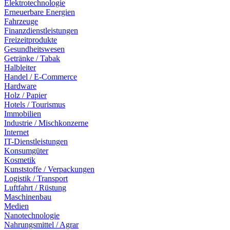
Elektrotechnologie
Erneuerbare Energien
Fahrzeuge
Finanzdienstleistungen
Freizeitprodukte
Gesundheitswesen
Getränke / Tabak
Halbleiter
Handel / E-Commerce
Hardware
Holz / Papier
Hotels / Tourismus
Immobilien
Industrie / Mischkonzerne
Internet
IT-Dienstleistungen
Konsumgüter
Kosmetik
Kunststoffe / Verpackungen
Logistik / Transport
Luftfahrt / Rüstung
Maschinenbau
Medien
Nanotechnologie
Nahrungsmittel / Agrar