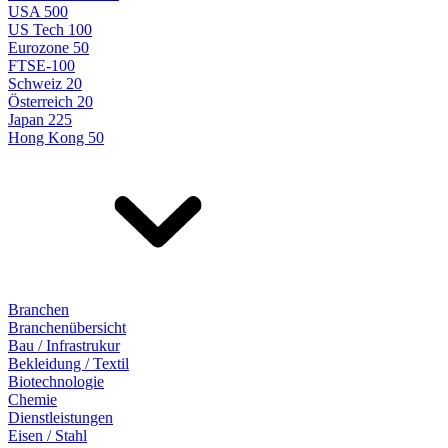
USA 500
US Tech 100
Eurozone 50
FTSE-100
Schweiz 20
Österreich 20
Japan 225
Hong Kong 50
Branchen
Branchenübersicht
Bau / Infrastrukur
Bekleidung / Textil
Biotechnologie
Chemie
Dienstleistungen
Eisen / Stahl