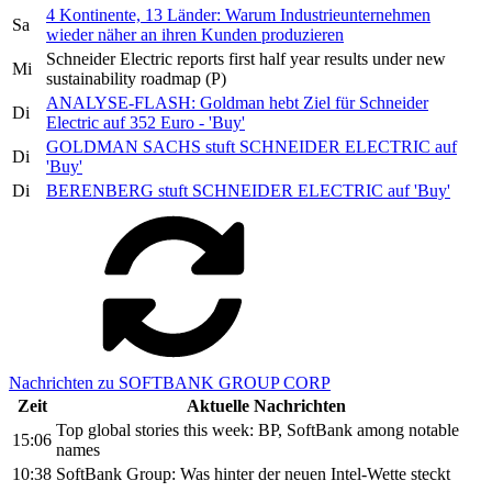
4 Kontinente, 13 Länder: Warum Industrieunternehmen
Sa
wieder näher an ihren Kunden produzieren
Schneider Electric reports first half year results under new
Mi
sustainability roadmap (P)
ANALYSE-FLASH: Goldman hebt Ziel für Schneider
Di
Electric auf 352 Euro - 'Buy'
GOLDMAN SACHS stuft SCHNEIDER ELECTRIC auf
Di
'Buy'
Di
BERENBERG stuft SCHNEIDER ELECTRIC auf 'Buy'
Nachrichten zu SOFTBANK GROUP CORP
Zeit
Aktuelle Nachrichten
Top global stories this week: BP, SoftBank among notable
15:06
names
10:38
SoftBank Group: Was hinter der neuen Intel-Wette steckt