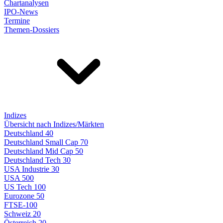
Chartanalysen
IPO-News
Termine
Themen-Dossiers
Indizes
Übersicht nach Indizes/Märkten
Deutschland 40
Deutschland Small Cap 70
Deutschland Mid Cap 50
Deutschland Tech 30
USA Industrie 30
USA 500
US Tech 100
Eurozone 50
FTSE-100
Schweiz 20
Österreich 20