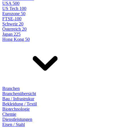
USA 500
US Tech 100
Eurozone 50
FTSE-100
Schweiz 20
Österreich 20
Japan 225
Hong Kong 50
Branchen
Branchenübersicht
Bau / Infrastrukur
Bekleidung / Textil
Biotechnologie
Chemie
Dienstleistungen
Eisen / Stahl