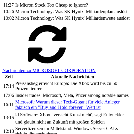
11:27
Is Micron Stock Too Cheap to Ignore?
10:26
Micron Technology: Was SK Hynix' Milliardenplan auslöst
10:02
Micron Technology: Was SK Hynix' Milliardenwette auslöst
Nachrichten zu MICROSOFT CORPORATION
Zeit
Aktuelle Nachrichten
Preisanstieg erreicht Europa: Die Xbox wird bis zu 50
17:14
Prozent teurer
17:06
Insider trades: Microsoft, Meta, Pfizer among notable names
Microsoft: Warum dieser Tech-Gigant für viele Anleger
16:11
faktisch ein "Buy-and-Hold-forever"-Wert ist
id Software: Xbox "versteht Kunst nicht', sagt Entwickler
13:15
und glaubt nicht an Zukunft mit großen Spielen
Serverlizenzen im Mittelstand: Windows Server CALs
12:13
richtig dimensionieren