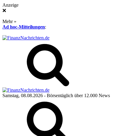
Anzeige
❌
Mehr »
Ad hoc-Mitteilungen
:
Samstag, 08.08.2026
- Börsentäglich über 12.000 News