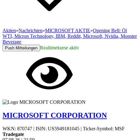
Aktien
»
Nachrichten
»
MICROSOFT AKTIE
»
Opening Bell: Öl
WTI, Micron Technology, IBM, Reddit, Microsoft, Nvidia, Monster
Beverage
Realtimekurse aktiv
Push Mitteilungen
MICROSOFT CORPORATION
WKN: 870747
|
ISIN: US5949181045
|
Ticker-Symbol: MSF
Tradegate
07.08.26
|
21:59