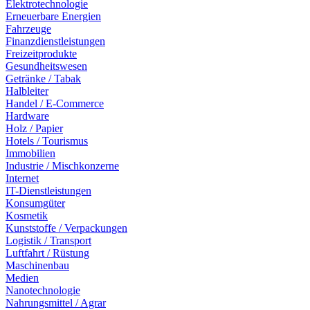
Elektrotechnologie
Erneuerbare Energien
Fahrzeuge
Finanzdienstleistungen
Freizeitprodukte
Gesundheitswesen
Getränke / Tabak
Halbleiter
Handel / E-Commerce
Hardware
Holz / Papier
Hotels / Tourismus
Immobilien
Industrie / Mischkonzerne
Internet
IT-Dienstleistungen
Konsumgüter
Kosmetik
Kunststoffe / Verpackungen
Logistik / Transport
Luftfahrt / Rüstung
Maschinenbau
Medien
Nanotechnologie
Nahrungsmittel / Agrar