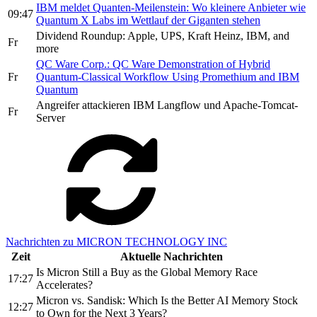
IBM meldet Quanten-Meilenstein: Wo kleinere Anbieter wie
09:47
Quantum X Labs im Wettlauf der Giganten stehen
Dividend Roundup: Apple, UPS, Kraft Heinz, IBM, and
Fr
more
QC Ware Corp.: QC Ware Demonstration of Hybrid
Fr
Quantum-Classical Workflow Using Promethium and IBM
Quantum
Angreifer attackieren IBM Langflow und Apache-Tomcat-
Fr
Server
Nachrichten zu MICRON TECHNOLOGY INC
Zeit
Aktuelle Nachrichten
Is Micron Still a Buy as the Global Memory Race
17:27
Accelerates?
Micron vs. Sandisk: Which Is the Better AI Memory Stock
12:27
to Own for the Next 3 Years?