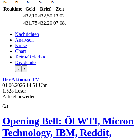
Realtime
Geld
Brief
Zeit
432,10
432,50
13:02
431,75
432,20
07.08.
Nachrichten
Analysen
Kurse
Chart
Xetra-Orderbuch
Dividende
‹
›
Der Aktionär TV
01.06.2026 14:51 Uhr
1.528 Leser
Artikel bewerten:
(
2
)
Opening Bell: Öl WTI, Micron
Technology, IBM, Reddit,