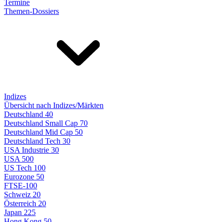
Termine
Themen-Dossiers
Indizes
Übersicht nach Indizes/Märkten
Deutschland 40
Deutschland Small Cap 70
Deutschland Mid Cap 50
Deutschland Tech 30
USA Industrie 30
USA 500
US Tech 100
Eurozone 50
FTSE-100
Schweiz 20
Österreich 20
Japan 225
Hong Kong 50