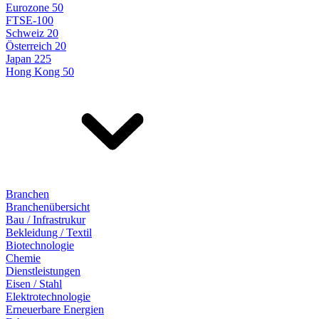
Eurozone 50
FTSE-100
Schweiz 20
Österreich 20
Japan 225
Hong Kong 50
Branchen
Branchenübersicht
Bau / Infrastrukur
Bekleidung / Textil
Biotechnologie
Chemie
Dienstleistungen
Eisen / Stahl
Elektrotechnologie
Erneuerbare Energien