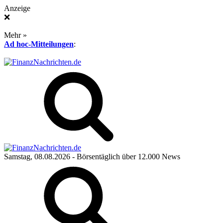
Anzeige
❌
Mehr »
Ad hoc-Mitteilungen
:
Samstag, 08.08.2026
- Börsentäglich über 12.000 News