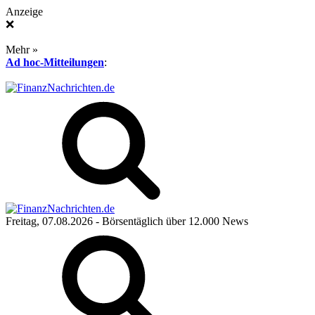
Anzeige
❌
Mehr »
Ad hoc-Mitteilungen
:
Freitag, 07.08.2026
- Börsentäglich über 12.000 News