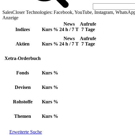
SalesCloser Technologies: Facebook, YouTube, Instagram, WhatsAp
Anzeige
News
Aufrufe
Indizes
Kurs
%
24 h / 7 T
7 Tage
News
Aufrufe
Aktien
Kurs
%
24 h / 7 T
7 Tage
Xetra-Orderbuch
Fonds
Kurs
%
Devisen
Kurs
%
Rohstoffe
Kurs
%
Themen
Kurs
%
Erweiterte Suche