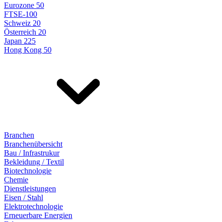
Eurozone 50
FTSE-100
Schweiz 20
Österreich 20
Japan 225
Hong Kong 50
Branchen
Branchenübersicht
Bau / Infrastrukur
Bekleidung / Textil
Biotechnologie
Chemie
Dienstleistungen
Eisen / Stahl
Elektrotechnologie
Erneuerbare Energien