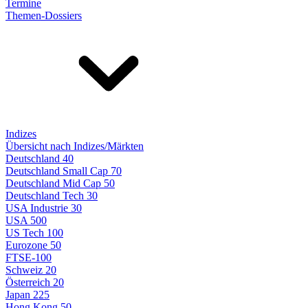
Termine
Themen-Dossiers
Indizes
Übersicht nach Indizes/Märkten
Deutschland 40
Deutschland Small Cap 70
Deutschland Mid Cap 50
Deutschland Tech 30
USA Industrie 30
USA 500
US Tech 100
Eurozone 50
FTSE-100
Schweiz 20
Österreich 20
Japan 225
Hong Kong 50