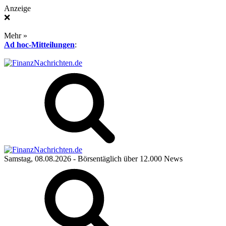
Anzeige
❌
Mehr »
Ad hoc-Mitteilungen
:
Samstag, 08.08.2026
- Börsentäglich über 12.000 News