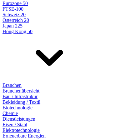
Eurozone 50
FTSE-100
Schweiz 20
Österreich 20
Japan 225
Hong Kong 50
Branchen
Branchenübersicht
Bau / Infrastrukur
Bekleidung / Textil
Biotechnologie
Chemie
Dienstleistungen
Eisen / Stahl
Elektrotechnologie
Erneuerbare Energien