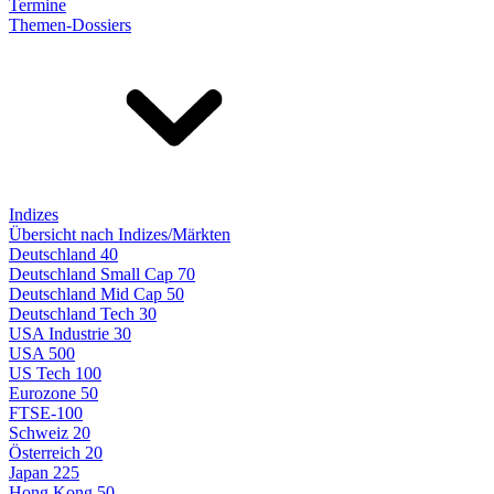
Termine
Themen-Dossiers
Indizes
Übersicht nach Indizes/Märkten
Deutschland 40
Deutschland Small Cap 70
Deutschland Mid Cap 50
Deutschland Tech 30
USA Industrie 30
USA 500
US Tech 100
Eurozone 50
FTSE-100
Schweiz 20
Österreich 20
Japan 225
Hong Kong 50