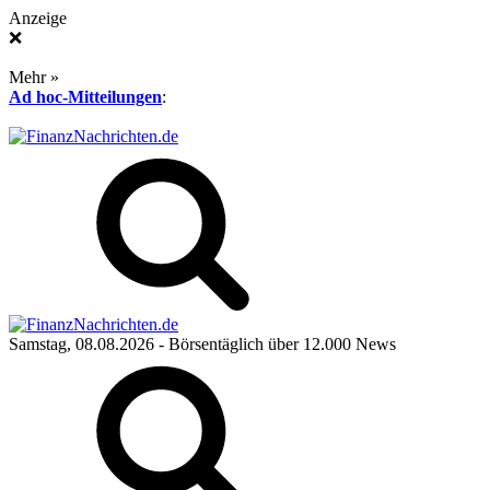
Anzeige
❌
Mehr »
Ad hoc-Mitteilungen
:
Samstag, 08.08.2026
- Börsentäglich über 12.000 News