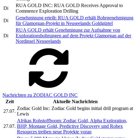
RUA GOLD INC: RUA GOLD Receives Approval to
Di
Commence Exploration Drilling
Genehmigung erteilt: RUA GOLD erhält Bohrgenehmigung
Di
für Glamorgan-Projekt in Neuseelands Goldgürtel
RUA GOLD erhält Genehmigung zur Aufnahme von
Di
Explorationsbohrungen auf dem Projekt Glamorgan auf der
Nordinsel Neuseelands
Nachrichten zu ZODIAC GOLD INC
Zeit
Aktuelle Nachrichten
Zodiac Gold Inc: Zodiac Gold begins initial drill program at
27.07.
Lewis
Afrikas Rohstoffboom: Zodiac Gold, Alpha Exploration,
27.07.
BHP, Montage Gold, Predictive Discovery und Robex
Resources treiben neue Projekte voran