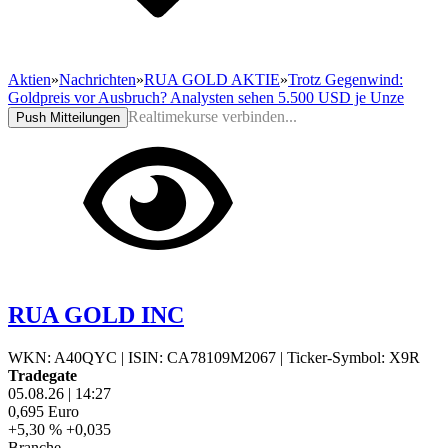
Aktien
»
Nachrichten
»
RUA GOLD AKTIE
»
Trotz Gegenwind:
Goldpreis vor Ausbruch? Analysten sehen 5.500 USD je Unze
Realtimekurse verbinden...
Push Mitteilungen
RUA GOLD INC
WKN: A40QYC
|
ISIN: CA78109M2067
|
Ticker-Symbol: X9R
Tradegate
05.08.26
|
14:27
0,695
Euro
+5,30 %
+0,035
Branche