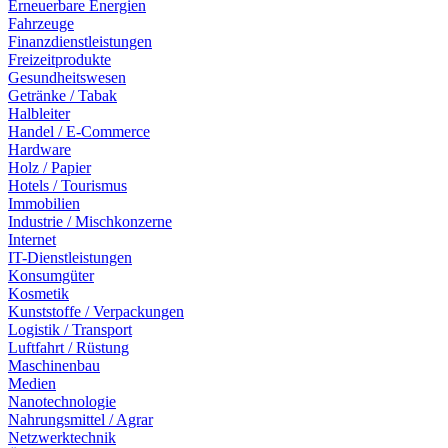
Erneuerbare Energien
Fahrzeuge
Finanzdienstleistungen
Freizeitprodukte
Gesundheitswesen
Getränke / Tabak
Halbleiter
Handel / E-Commerce
Hardware
Holz / Papier
Hotels / Tourismus
Immobilien
Industrie / Mischkonzerne
Internet
IT-Dienstleistungen
Konsumgüter
Kosmetik
Kunststoffe / Verpackungen
Logistik / Transport
Luftfahrt / Rüstung
Maschinenbau
Medien
Nanotechnologie
Nahrungsmittel / Agrar
Netzwerktechnik