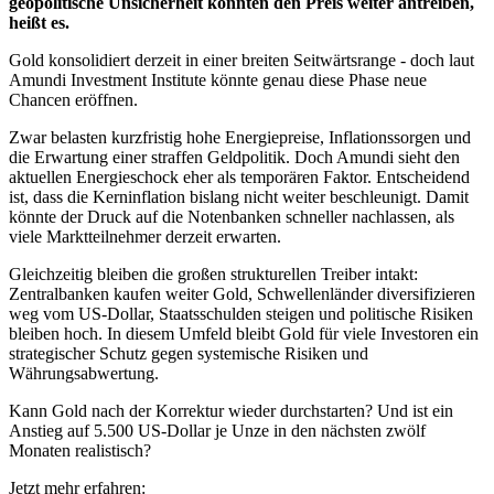
geopolitische Unsicherheit könnten den Preis weiter antreiben,
heißt es.
Gold
konsolidiert derzeit in einer breiten Seitwärtsrange - doch laut
Amundi Investment Institute könnte genau diese Phase neue
Chancen eröffnen.
Zwar belasten kurzfristig hohe Energiepreise, Inflationssorgen und
die Erwartung einer straffen Geldpolitik. Doch Amundi sieht den
aktuellen Energieschock eher als temporären Faktor. Entscheidend
ist, dass die Kerninflation bislang nicht weiter beschleunigt. Damit
könnte der Druck auf die Notenbanken schneller nachlassen, als
viele Marktteilnehmer derzeit erwarten.
Gleichzeitig bleiben die großen strukturellen Treiber intakt:
Zentralbanken kaufen weiter Gold, Schwellenländer diversifizieren
weg vom US-Dollar, Staatsschulden steigen und politische Risiken
bleiben hoch. In diesem Umfeld bleibt Gold für viele Investoren ein
strategischer Schutz gegen systemische Risiken und
Währungsabwertung.
Kann Gold nach der Korrektur wieder durchstarten? Und ist ein
Anstieg auf 5.500 US-Dollar je Unze in den nächsten zwölf
Monaten realistisch?
Jetzt mehr erfahren: