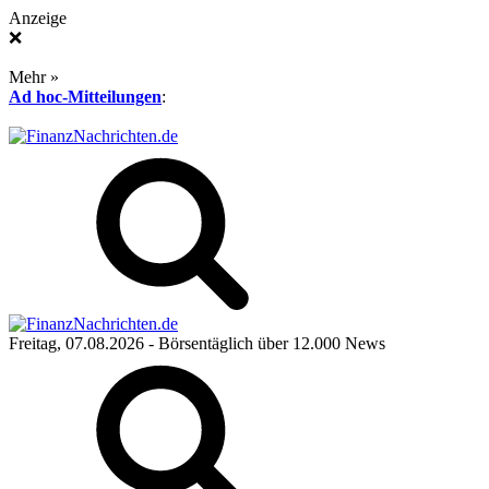
Anzeige
❌
Mehr »
Ad hoc-Mitteilungen
:
Freitag, 07.08.2026
- Börsentäglich über 12.000 News