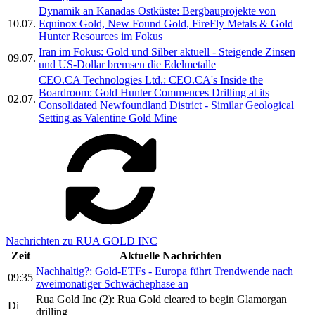
Dynamik an Kanadas Ostküste: Bergbauprojekte von
10.07.
Equinox Gold, New Found Gold, FireFly Metals & Gold
Hunter Resources im Fokus
Iran im Fokus: Gold und Silber aktuell - Steigende Zinsen
09.07.
und US-Dollar bremsen die Edelmetalle
CEO.CA Technologies Ltd.: CEO.CA's Inside the
Boardroom: Gold Hunter Commences Drilling at its
02.07.
Consolidated Newfoundland District - Similar Geological
Setting as Valentine Gold Mine
Nachrichten zu RUA GOLD INC
Zeit
Aktuelle Nachrichten
Nachhaltig?: Gold-ETFs - Europa führt Trendwende nach
09:35
zweimonatiger Schwächephase an
Rua Gold Inc (2): Rua Gold cleared to begin Glamorgan
Di
drilling