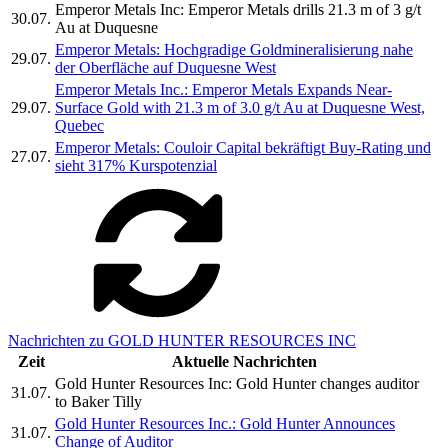
Emperor Metals Inc: Emperor Metals drills 21.3 m of 3 g/t
30.07.
Au at Duquesne
Emperor Metals: Hochgradige Goldmineralisierung nahe
29.07.
der Oberfläche auf Duquesne West
Emperor Metals Inc.: Emperor Metals Expands Near-
29.07.
Surface Gold with 21.3 m of 3.0 g/t Au at Duquesne West,
Quebec
Emperor Metals: Couloir Capital bekräftigt Buy-Rating und
27.07.
sieht 317% Kurspotenzial
Nachrichten zu GOLD HUNTER RESOURCES INC
Zeit
Aktuelle Nachrichten
Gold Hunter Resources Inc: Gold Hunter changes auditor
31.07.
to Baker Tilly
Gold Hunter Resources Inc.: Gold Hunter Announces
31.07.
Change of Auditor