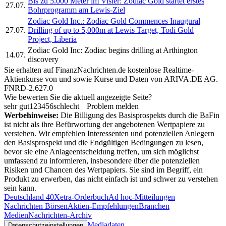
Bis zu 5.000 Meter im Visier: Zodiac Gold startet erstes
27.07.
Bohrprogramm am Lewis-Ziel
Zodiac Gold Inc.: Zodiac Gold Commences Inaugural
27.07.
Drilling of up to 5,000m at Lewis Target, Todi Gold
Project, Liberia
Zodiac Gold Inc: Zodiac begins drilling at Arthington
14.07.
discovery
Sie erhalten auf FinanzNachrichten.de kostenlose Realtime-
Aktienkurse von
und
sowie Kurse und Daten von
ARIVA.DE AG
.
FNRD-2.627.0
Wie bewerten Sie die aktuell angezeigte Seite?
sehr gut
1
2
3
4
5
6
schlecht
Problem melden
Werbehinweise:
Die Billigung des Basisprospekts durch die BaFin
ist nicht als ihre Befürwortung der angebotenen Wertpapiere zu
verstehen. Wir empfehlen Interessenten und potenziellen Anlegern
den Basisprospekt und die Endgültigen Bedingungen zu lesen,
bevor sie eine Anlageentscheidung treffen, um sich möglichst
umfassend zu informieren, insbesondere über die potenziellen
Risiken und Chancen des Wertpapiers. Sie sind im Begriff, ein
Produkt zu erwerben, das nicht einfach ist und schwer zu verstehen
sein kann.
Deutschland 40
Xetra-Orderbuch
Ad hoc-Mitteilungen
Nachrichten Börsen
Aktien-Empfehlungen
Branchen
Medien
Nachrichten-Archiv
Mediadaten
Datenschutzeinstellungen