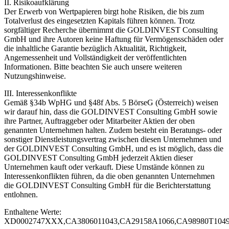
II. Risikoaufklärung
Der Erwerb von Wertpapieren birgt hohe Risiken, die bis zum
Totalverlust des eingesetzten Kapitals führen können. Trotz
sorgfältiger Recherche übernimmt die GOLDINVEST Consulting
GmbH und ihre Autoren keine Haftung für Vermögensschäden oder
die inhaltliche Garantie bezüglich Aktualität, Richtigkeit,
Angemessenheit und Vollständigkeit der veröffentlichten
Informationen. Bitte beachten Sie auch unsere weiteren
Nutzungshinweise.
III. Interessenkonflikte
Gemäß §34b WpHG und §48f Abs. 5 BörseG (Österreich) weisen
wir darauf hin, dass die GOLDINVEST Consulting GmbH sowie
ihre Partner, Auftraggeber oder Mitarbeiter Aktien der oben
genannten Unternehmen halten. Zudem besteht ein Beratungs- oder
sonstiger Dienstleistungsvertrag zwischen diesen Unternehmen und
der GOLDINVEST Consulting GmbH, und es ist möglich, dass die
GOLDINVEST Consulting GmbH jederzeit Aktien dieser
Unternehmen kauft oder verkauft. Diese Umstände können zu
Interessenkonflikten führen, da die oben genannten Unternehmen
die GOLDINVEST Consulting GmbH für die Berichterstattung
entlohnen.
Enthaltene Werte:
XD0002747XXX,CA3806011043,CA29158A1066,CA98980T104