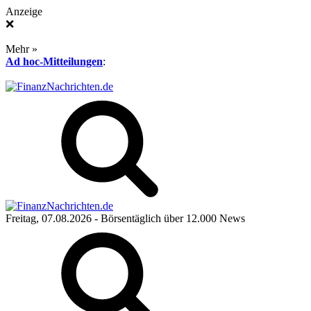
Anzeige
❌
Mehr »
Ad hoc-Mitteilungen
:
Freitag, 07.08.2026
- Börsentäglich über 12.000 News