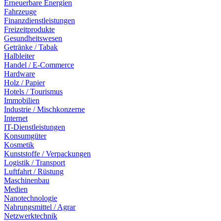
Erneuerbare Energien
Fahrzeuge
Finanzdienstleistungen
Freizeitprodukte
Gesundheitswesen
Getränke / Tabak
Halbleiter
Handel / E-Commerce
Hardware
Holz / Papier
Hotels / Tourismus
Immobilien
Industrie / Mischkonzerne
Internet
IT-Dienstleistungen
Konsumgüter
Kosmetik
Kunststoffe / Verpackungen
Logistik / Transport
Luftfahrt / Rüstung
Maschinenbau
Medien
Nanotechnologie
Nahrungsmittel / Agrar
Netzwerktechnik