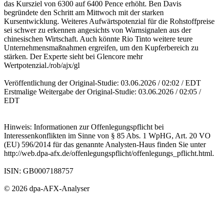
das Kursziel von 6300 auf 6400 Pence erhöht. Ben Davis
begründete den Schritt am Mittwoch mit der starken
Kursentwicklung. Weiteres Aufwärtspotenzial für die Rohstoffpreise
sei schwer zu erkennen angesichts von Warnsignalen aus der
chinesischen Wirtschaft. Auch könnte Rio Tinto weitere teure
Unternehmensmaßnahmen ergreifen, um den Kupferbereich zu
stärken. Der Experte sieht bei Glencore mehr
Wertpotenzial./rob/ajx/gl
Veröffentlichung der Original-Studie: 03.06.2026 / 02:02 / EDT
Erstmalige Weitergabe der Original-Studie: 03.06.2026 / 02:05 /
EDT
Hinweis: Informationen zur Offenlegungspflicht bei
Interessenkonflikten im Sinne von § 85 Abs. 1 WpHG, Art. 20 VO
(EU) 596/2014 für das genannte Analysten-Haus finden Sie unter
http://web.dpa-afx.de/offenlegungspflicht/offenlegungs_pflicht.html.
ISIN: GB0007188757
© 2026 dpa-AFX-Analyser