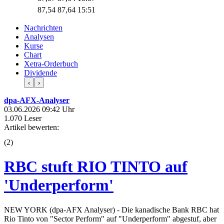
87,54
87,64
15:51
Nachrichten
Analysen
Kurse
Chart
Xetra-Orderbuch
Dividende
‹
›
dpa-AFX-Analyser
03.06.2026 09:42 Uhr
1.070 Leser
Artikel bewerten:
(
2
)
RBC stuft RIO TINTO auf
'Underperform'
NEW YORK (dpa-AFX Analyser) - Die kanadische Bank RBC hat
Rio Tinto von "Sector Perform" auf "Underperform" abgestuf, aber