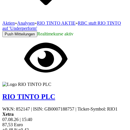
Aktien
»
Analysen
»
RIO TINTO AKTIE
»
RBC stuft RIO TINTO
auf 'Underperform'
Realtimekurse aktiv
Push Mitteilungen
RIO TINTO PLC
WKN: 852147
|
ISIN: GB0007188757
|
Ticker-Symbol: RIO1
Xetra
07.08.26
|
15:40
87,53
Euro
+0,48 %
+0,42