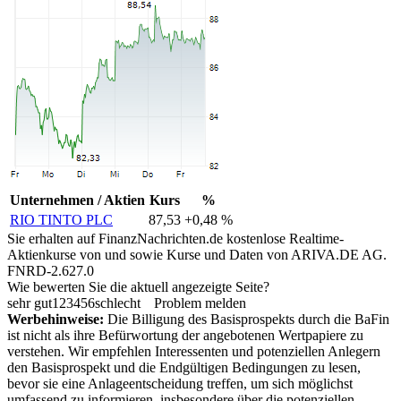
Unternehmen / Aktien
Kurs
%
RIO TINTO PLC
87,53
+0,48 %
Sie erhalten auf FinanzNachrichten.de kostenlose Realtime-
Aktienkurse von
und
sowie Kurse und Daten von
ARIVA.DE AG
.
FNRD-2.627.0
Wie bewerten Sie die aktuell angezeigte Seite?
sehr gut
1
2
3
4
5
6
schlecht
Problem melden
Werbehinweise:
Die Billigung des Basisprospekts durch die BaFin
ist nicht als ihre Befürwortung der angebotenen Wertpapiere zu
verstehen. Wir empfehlen Interessenten und potenziellen Anlegern
den Basisprospekt und die Endgültigen Bedingungen zu lesen,
bevor sie eine Anlageentscheidung treffen, um sich möglichst
umfassend zu informieren, insbesondere über die potenziellen