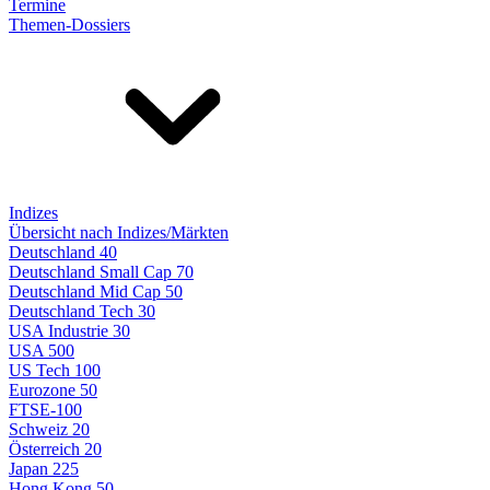
Termine
Themen-Dossiers
Indizes
Übersicht nach Indizes/Märkten
Deutschland 40
Deutschland Small Cap 70
Deutschland Mid Cap 50
Deutschland Tech 30
USA Industrie 30
USA 500
US Tech 100
Eurozone 50
FTSE-100
Schweiz 20
Österreich 20
Japan 225
Hong Kong 50