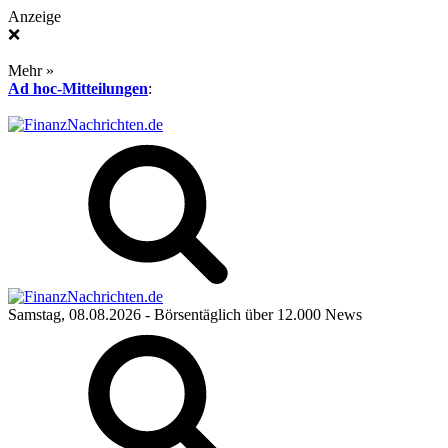
Anzeige
❌
Mehr »
Ad hoc-Mitteilungen
:
Samstag, 08.08.2026
- Börsentäglich über 12.000 News