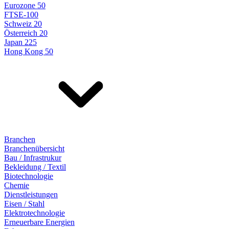
Eurozone 50
FTSE-100
Schweiz 20
Österreich 20
Japan 225
Hong Kong 50
Branchen
Branchenübersicht
Bau / Infrastrukur
Bekleidung / Textil
Biotechnologie
Chemie
Dienstleistungen
Eisen / Stahl
Elektrotechnologie
Erneuerbare Energien