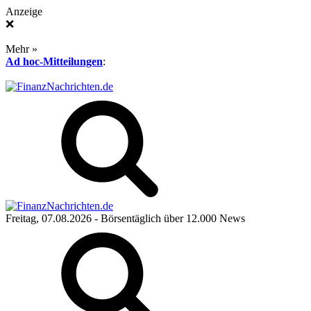
Anzeige
❌
Mehr »
Ad hoc-Mitteilungen
:
Freitag, 07.08.2026
- Börsentäglich über 12.000 News