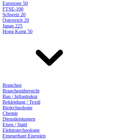
Eurozone 50
FTSE-100
Schweiz 20
Österreich 20
Japan 225
Hong Kong 50
Branchen
Branchenübersicht
Bau / Infrastrukur
Bekleidung / Textil
Biotechnologie
Chemie
Dienstleistungen
Eisen / Stahl
Elektrotechnologie
Erneuerbare Energien