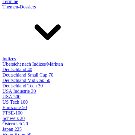
Termine
Themen-Dossiers
Indizes
Übersicht nach Indizes/Märkten
Deutschland 40
Deutschland Small Cap 70
Deutschland Mid Cap 50
Deutschland Tech 30
USA Industrie 30
USA 500
US Tech 100
Eurozone 50
FTSE-100
Schweiz 20
Österreich 20
Japan 225
Hong Kong 50