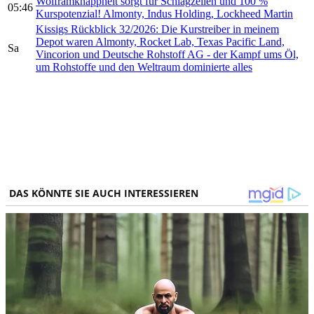
Wolframknappheit sorgt für Schlagzeilen und 100 %
05:46
Kurspotenzial! Almonty, Indus Holding, Lockheed Martin
Kissigs Rückblick 32/2026: Die Kurstreiber in meinem
Depot waren Almonty, Rocket Lab, Texas Pacific Land,
Sa
Vincorion und Deutsche Rohstoff AG - der Kampf ums Öl,
um Rohstoffe und den Weltraum dominierte alles