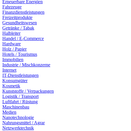
Erneuerbare Energien
Fahrzeuge
Finanzdienstleistungen
Freizeitprodukte
Gesundheitswesen
Getränke / Tabak
Halbleiter
Handel / E-Commerce
Hardware
Holz / Papier
Hotels / Tourismus
Immobilien
Industrie / Mischkonzerne
Internet
IT-Dienstleistungen
Konsumgüter
Kosmetik
Kunststoffe / Verpackungen
Logistik / Transport
Luftfahrt / Rüstung
Maschinenbau
Medien
Nanotechnologie
Nahrungsmittel / Agrar
Netzwerktechnik