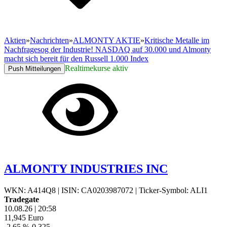
Aktien
»
Nachrichten
»
ALMONTY AKTIE
»
Kritische Metalle im
Nachfragesog der Industrie! NASDAQ auf 30.000 und Almonty
macht sich bereit für den Russell 1.000 Index
Realtimekurse aktiv
Push Mitteilungen
ALMONTY INDUSTRIES INC
WKN: A414Q8
|
ISIN: CA0203987072
|
Ticker-Symbol: ALI1
Tradegate
10.08.26
|
20:58
11,945
Euro
-2,65 %
-0,325