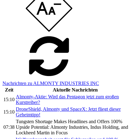
Nachrichten zu ALMONTY INDUSTRIES INC
Zeit
Aktuelle Nachrichten
Almonty-Aktie: Wird das Pentagon jetzt zum großen
15:10
Kurstreiber?
DroneShield, Almonty und SpaceX: Jetzt fliegt dieser
15:10
Geheimtipp!
Tungsten Shortage Makes Headlines and Offers 100%
07:38
Upside Potential: Almonty Industries, Indus Holding, and
Lockheed Martin in Focus