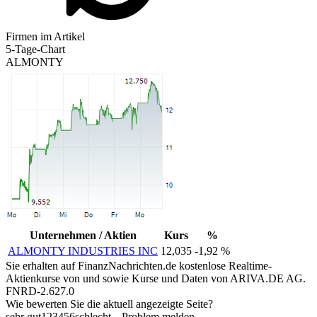
Firmen im Artikel
5-Tage-Chart
ALMONTY
Unternehmen / Aktien
Kurs
%
ALMONTY INDUSTRIES INC
12,035
-1,92 %
Sie erhalten auf FinanzNachrichten.de kostenlose Realtime-
Aktienkurse von
und
sowie Kurse und Daten von
ARIVA.DE AG
.
FNRD-2.627.0
Wie bewerten Sie die aktuell angezeigte Seite?
sehr gut
1
2
3
4
5
6
schlecht
Problem melden