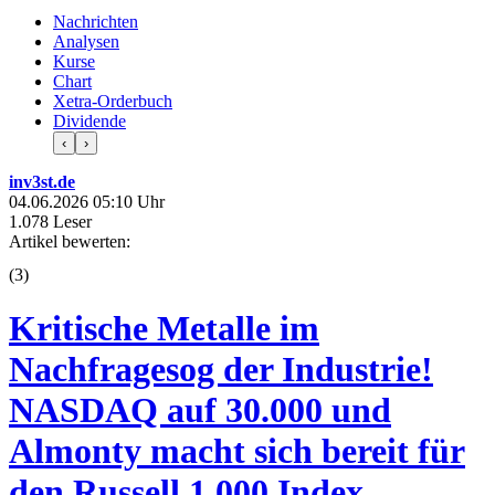
Nachrichten
Analysen
Kurse
Chart
Xetra-Orderbuch
Dividende
‹
›
inv3st.de
04.06.2026 05:10 Uhr
1.078 Leser
Artikel bewerten:
(
3
)
Kritische Metalle im
Nachfragesog der Industrie!
NASDAQ auf 30.000 und
Almonty macht sich bereit für
den Russell 1.000 Index