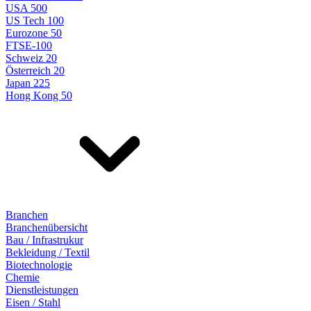
USA 500
US Tech 100
Eurozone 50
FTSE-100
Schweiz 20
Österreich 20
Japan 225
Hong Kong 50
Branchen
Branchenübersicht
Bau / Infrastrukur
Bekleidung / Textil
Biotechnologie
Chemie
Dienstleistungen
Eisen / Stahl