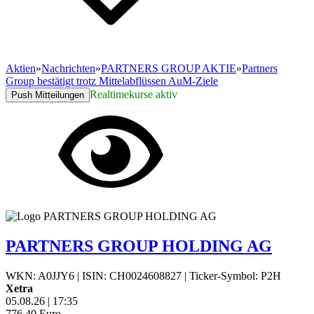
Aktien
»
Nachrichten
»
PARTNERS GROUP AKTIE
»
Partners
Group bestätigt trotz Mittelabflüssen AuM-Ziele
Realtimekurse aktiv
Push Mitteilungen
PARTNERS GROUP HOLDING AG
WKN: A0JJY6
|
ISIN: CH0024608827
|
Ticker-Symbol: P2H
Xetra
05.08.26
|
17:35
776,40
Euro