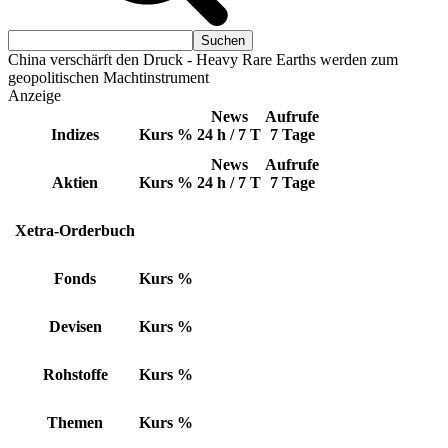
China verschärft den Druck - Heavy Rare Earths werden zum
geopolitischen Machtinstrument
Anzeige
News
Aufrufe
Indizes
Kurs
%
24 h / 7 T
7 Tage
News
Aufrufe
Aktien
Kurs
%
24 h / 7 T
7 Tage
Xetra-Orderbuch
Fonds
Kurs
%
Devisen
Kurs
%
Rohstoffe
Kurs
%
Themen
Kurs
%