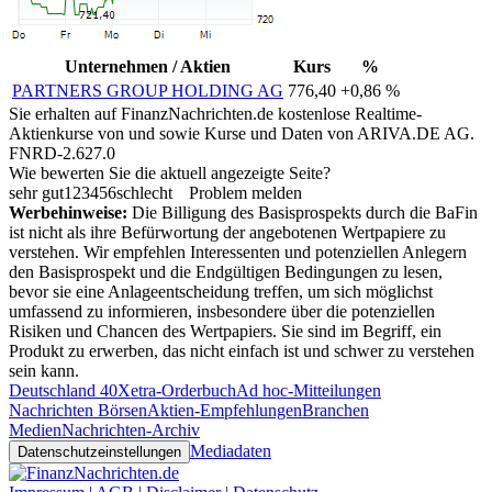
Unternehmen / Aktien
Kurs
%
PARTNERS GROUP HOLDING AG
776,40
+0,86 %
Sie erhalten auf FinanzNachrichten.de kostenlose Realtime-
Aktienkurse von
und
sowie Kurse und Daten von
ARIVA.DE AG
.
FNRD-2.627.0
Wie bewerten Sie die aktuell angezeigte Seite?
sehr gut
1
2
3
4
5
6
schlecht
Problem melden
Werbehinweise:
Die Billigung des Basisprospekts durch die BaFin
ist nicht als ihre Befürwortung der angebotenen Wertpapiere zu
verstehen. Wir empfehlen Interessenten und potenziellen Anlegern
den Basisprospekt und die Endgültigen Bedingungen zu lesen,
bevor sie eine Anlageentscheidung treffen, um sich möglichst
umfassend zu informieren, insbesondere über die potenziellen
Risiken und Chancen des Wertpapiers. Sie sind im Begriff, ein
Produkt zu erwerben, das nicht einfach ist und schwer zu verstehen
sein kann.
Deutschland 40
Xetra-Orderbuch
Ad hoc-Mitteilungen
Nachrichten Börsen
Aktien-Empfehlungen
Branchen
Medien
Nachrichten-Archiv
Mediadaten
Datenschutzeinstellungen