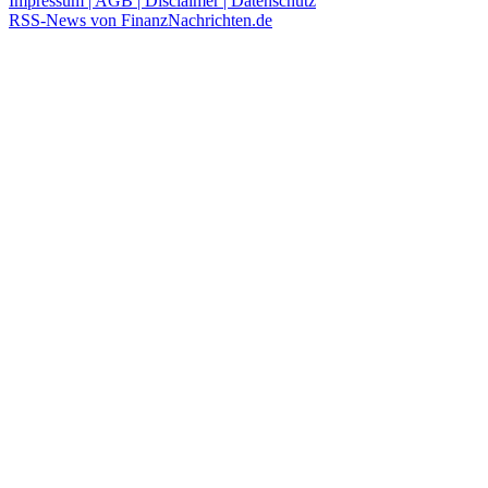
Impressum | AGB | Disclaimer | Datenschutz
RSS-News von FinanzNachrichten.de