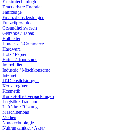
Elektrotechnologie
Erneuerbare Energien
Fahrzeuge
Finanzdienstleistungen
Freizeitprodukte
Gesundheitswesen
Getränke / Tabak
Halbleiter
Handel / E-Commerce
Hardware
Holz / Papier
Hotels / Tourismus
Immobilien
Industrie / Mischkonzerne
Internet
IT-Dienstleistungen
Konsumgüter
Kosmetik
Kunststoffe / Verpackungen
Logistik / Transport
Luftfahrt / Rüstung
Maschinenbau
Medien
Nanotechnologie
Nahrungsmittel / Agrar