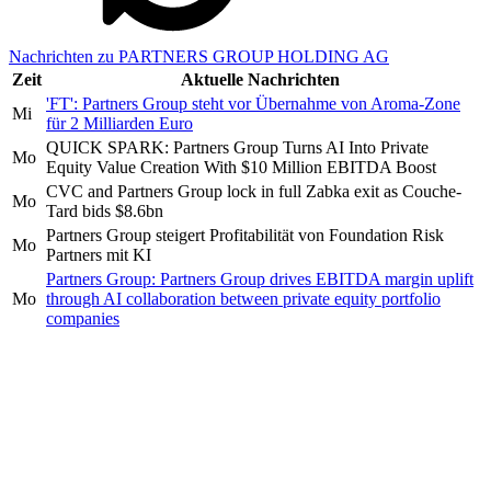
Nachrichten zu PARTNERS GROUP HOLDING AG
Zeit
Aktuelle Nachrichten
'FT': Partners Group steht vor Übernahme von Aroma-Zone
Mi
für 2 Milliarden Euro
QUICK SPARK: Partners Group Turns AI Into Private
Mo
Equity Value Creation With $10 Million EBITDA Boost
CVC and Partners Group lock in full Zabka exit as Couche-
Mo
Tard bids $8.6bn
Partners Group steigert Profitabilität von Foundation Risk
Mo
Partners mit KI
Partners Group: Partners Group drives EBITDA margin uplift
Mo
through AI collaboration between private equity portfolio
companies