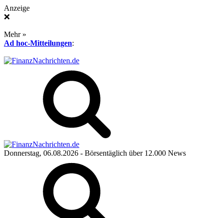
Anzeige
❌
Mehr »
Ad hoc-Mitteilungen
:
Donnerstag, 06.08.2026
- Börsentäglich über 12.000 News