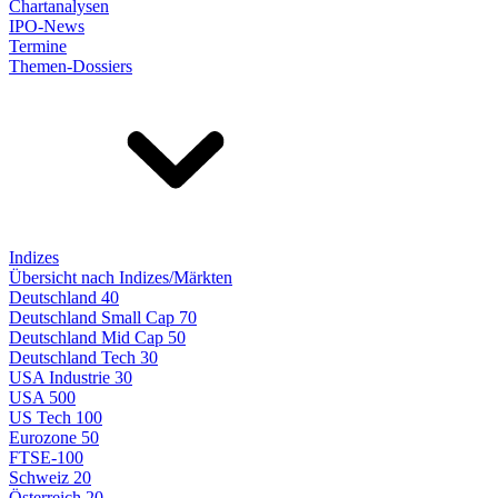
Chartanalysen
IPO-News
Termine
Themen-Dossiers
Indizes
Übersicht nach Indizes/Märkten
Deutschland 40
Deutschland Small Cap 70
Deutschland Mid Cap 50
Deutschland Tech 30
USA Industrie 30
USA 500
US Tech 100
Eurozone 50
FTSE-100
Schweiz 20
Österreich 20