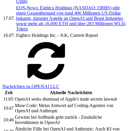
Utility
EQS-News: Eightco Holdings (NASDAQ: ORBS) gibt
einen Gesamtbestand von rund 406 Millionen US-Dollar
17.07.
bekannt, darunter Anteile an OpenAI und Beast Industries
sowie mehr als 16.000 ETH und über 283 Millionen WLD-
Token
16.07.
Eightco Holdings Inc. - 8-K, Current Report
Nachrichten zu OPENAI LLC
Zeit
Aktuelle Nachrichten
11:05
OpenAI seeks dismissal of Apple's trade secrets lawsuit
Muse Code: Metas Antwort auf Coding-Agenten von
10:47
OpenAI und Anthropic
Gewinn bei Softbank geht zurück - Zusätzliche
10:46
Investitionen in OpenAI
Ähnliche Fälle bei OpenAI und Anthropic: Auch KI von