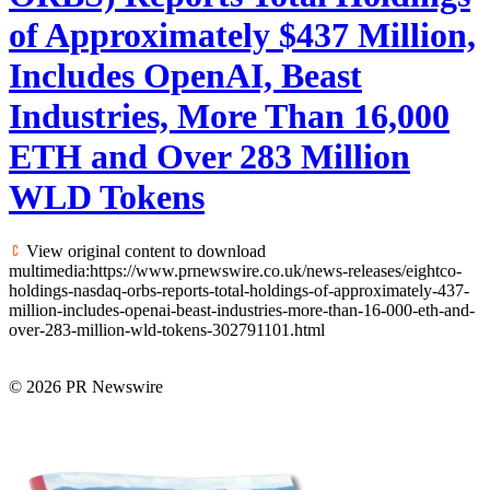
of Approximately $437 Million,
Includes OpenAI, Beast
Industries, More Than 16,000
ETH and Over 283 Million
WLD Tokens
View original content to download
multimedia:https://www.prnewswire.co.uk/news-releases/eightco-
holdings-nasdaq-orbs-reports-total-holdings-of-approximately-437-
million-includes-openai-beast-industries-more-than-16-000-eth-and-
over-283-million-wld-tokens-302791101.html
© 2026 PR Newswire