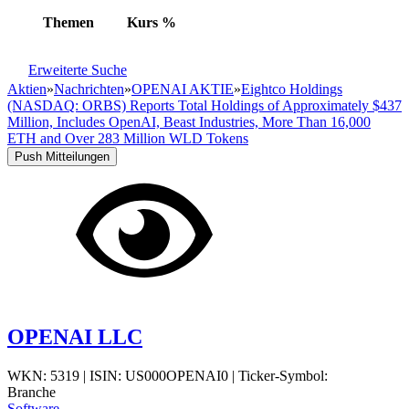
Themen
Kurs
%
Erweiterte Suche
Aktien
»
Nachrichten
»
OPENAI AKTIE
»
Eightco Holdings
(NASDAQ: ORBS) Reports Total Holdings of Approximately $437
Million, Includes OpenAI, Beast Industries, More Than 16,000
ETH and Over 283 Million WLD Tokens
Push Mitteilungen
OPENAI LLC
WKN: 5319
|
ISIN: US000OPENAI0
|
Ticker-Symbol:
Branche
Software