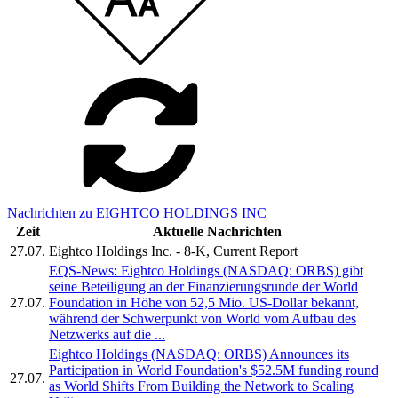
Nachrichten zu EIGHTCO HOLDINGS INC
Zeit
Aktuelle Nachrichten
27.07.
Eightco Holdings Inc. - 8-K, Current Report
EQS-News: Eightco Holdings (NASDAQ: ORBS) gibt
seine Beteiligung an der Finanzierungsrunde der World
27.07.
Foundation in Höhe von 52,5 Mio. US-Dollar bekannt,
während der Schwerpunkt von World vom Aufbau des
Netzwerks auf die ...
Eightco Holdings (NASDAQ: ORBS) Announces its
Participation in World Foundation's $52.5M funding round
27.07.
as World Shifts From Building the Network to Scaling