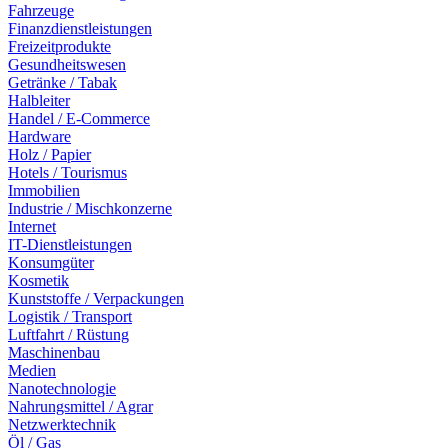
Fahrzeuge
Finanzdienstleistungen
Freizeitprodukte
Gesundheitswesen
Getränke / Tabak
Halbleiter
Handel / E-Commerce
Hardware
Holz / Papier
Hotels / Tourismus
Immobilien
Industrie / Mischkonzerne
Internet
IT-Dienstleistungen
Konsumgüter
Kosmetik
Kunststoffe / Verpackungen
Logistik / Transport
Luftfahrt / Rüstung
Maschinenbau
Medien
Nanotechnologie
Nahrungsmittel / Agrar
Netzwerktechnik
Öl / Gas