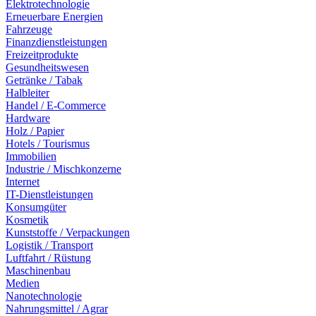
Elektrotechnologie
Erneuerbare Energien
Fahrzeuge
Finanzdienstleistungen
Freizeitprodukte
Gesundheitswesen
Getränke / Tabak
Halbleiter
Handel / E-Commerce
Hardware
Holz / Papier
Hotels / Tourismus
Immobilien
Industrie / Mischkonzerne
Internet
IT-Dienstleistungen
Konsumgüter
Kosmetik
Kunststoffe / Verpackungen
Logistik / Transport
Luftfahrt / Rüstung
Maschinenbau
Medien
Nanotechnologie
Nahrungsmittel / Agrar