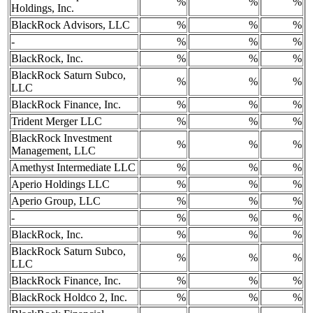
%
%
%
Holdings, Inc.
BlackRock Advisors, LLC
%
%
%
-
%
%
%
BlackRock, Inc.
%
%
%
BlackRock Saturn Subco,
%
%
%
LLC
BlackRock Finance, Inc.
%
%
%
Trident Merger LLC
%
%
%
BlackRock Investment
%
%
%
Management, LLC
Amethyst Intermediate LLC
%
%
%
Aperio Holdings LLC
%
%
%
Aperio Group, LLC
%
%
%
-
%
%
%
BlackRock, Inc.
%
%
%
BlackRock Saturn Subco,
%
%
%
LLC
BlackRock Finance, Inc.
%
%
%
BlackRock Holdco 2, Inc.
%
%
%