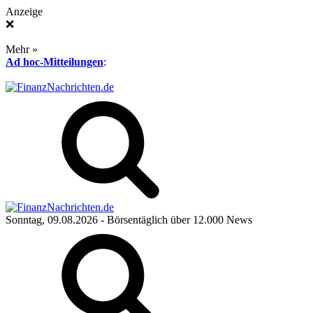
Anzeige
❌
Mehr »
Ad hoc-Mitteilungen
:
Sonntag, 09.08.2026
- Börsentäglich über 12.000 News