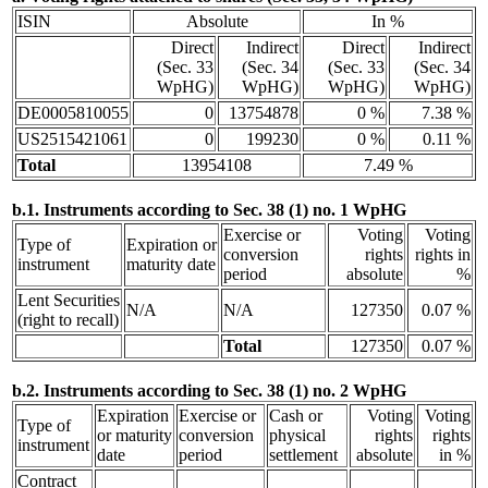
ISIN
Absolute
In %
Direct
Indirect
Direct
Indirect
(Sec. 33
(Sec. 34
(Sec. 33
(Sec. 34
WpHG)
WpHG)
WpHG)
WpHG)
DE0005810055
0
13754878
0 %
7.38 %
US2515421061
0
199230
0 %
0.11 %
Total
13954108
7.49 %
b.1. Instruments according to Sec. 38 (1) no. 1 WpHG
Exercise or
Voting
Voting
Type of
Expiration or
conversion
rights
rights in
instrument
maturity date
period
absolute
%
Lent Securities
N/A
N/A
127350
0.07 %
(right to recall)
Total
127350
0.07 %
b.2. Instruments according to Sec. 38 (1) no. 2 WpHG
Expiration
Exercise or
Cash or
Voting
Voting
Type of
or maturity
conversion
physical
rights
rights
instrument
date
period
settlement
absolute
in %
Contract