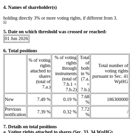
4. Names of shareholder(s)
holding directly 3% or more voting rights, if different from 3.
5. Date on which threshold was crossed or reached:
01 Jun 2026
6. Total positions
% of voting
Total
% of voting
rights
of
rights
Total number of
through
both
attached to
voting rights
instruments
in %
shares
pursuant to Sec. 41
(total of
(7.a.
(total of
WpHG
7.b.1 +
+
7.a.)
7.b.2)
7.b.)
7.68
New
7.49 %
0.19 %
186300000
%
Previous
7.72
7.39 %
0.32 %
/
notification
%
7. Details on total positions
a. Voting rights attached to shares (Sec. 33, 34 WpHG)