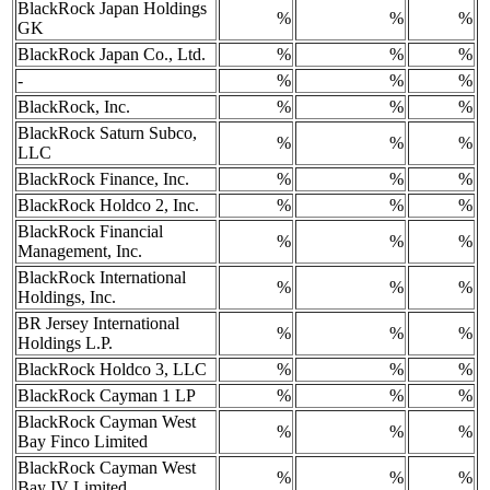
BlackRock Japan Holdings
%
%
%
GK
BlackRock Japan Co., Ltd.
%
%
%
-
%
%
%
BlackRock, Inc.
%
%
%
BlackRock Saturn Subco,
%
%
%
LLC
BlackRock Finance, Inc.
%
%
%
BlackRock Holdco 2, Inc.
%
%
%
BlackRock Financial
%
%
%
Management, Inc.
BlackRock International
%
%
%
Holdings, Inc.
BR Jersey International
%
%
%
Holdings L.P.
BlackRock Holdco 3, LLC
%
%
%
BlackRock Cayman 1 LP
%
%
%
BlackRock Cayman West
%
%
%
Bay Finco Limited
BlackRock Cayman West
%
%
%
Bay IV Limited