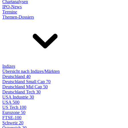
Chartanalysen
IPO-News
Termine
Themen-Dossiers
Indizes
Übersicht nach Indizes/Märkten
Deutschland 40
Deutschland Small Cap 70
Deutschland Mid Cap 50
Deutschland Tech 30
USA Industrie 30
USA 500
US Tech 100
Eurozone 50
FTSE-100
Schweiz 20
Österreich 20