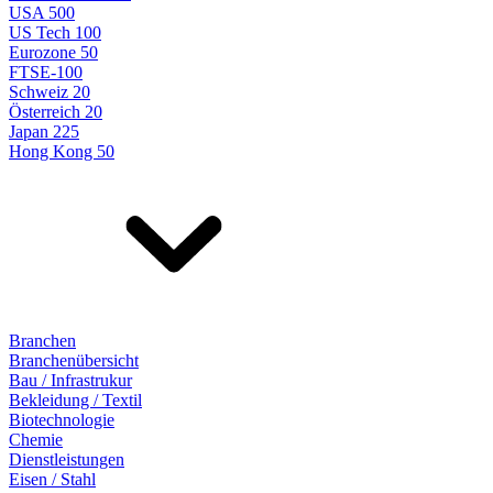
USA 500
US Tech 100
Eurozone 50
FTSE-100
Schweiz 20
Österreich 20
Japan 225
Hong Kong 50
Branchen
Branchenübersicht
Bau / Infrastrukur
Bekleidung / Textil
Biotechnologie
Chemie
Dienstleistungen
Eisen / Stahl