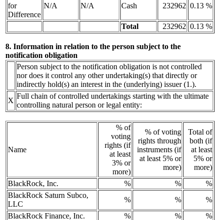
for
N/A
N/A
Cash
232962
0.13 %
Difference
Total
232962
0.13 %
8. Information in relation to the person subject to the
notification obligation
Person subject to the notification obligation is not controlled
nor does it control any other undertaking(s) that directly or
indirectly hold(s) an interest in the (underlying) issuer (1.).
Full chain of controlled undertakings starting with the ultimate
X
controlling natural person or legal entity:
% of
% of voting
Total of
voting
rights through
both (if
rights (if
Name
instruments (if
at least
at least
at least 5% or
5% or
3% or
more)
more)
more)
BlackRock, Inc.
%
%
%
BlackRock Saturn Subco,
%
%
%
LLC
BlackRock Finance, Inc.
%
%
%