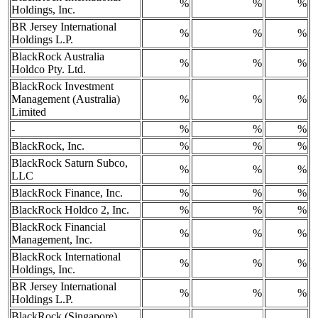
%
%
%
Holdings, Inc.
BR Jersey International
%
%
%
Holdings L.P.
BlackRock Australia
%
%
%
Holdco Pty. Ltd.
BlackRock Investment
Management (Australia)
%
%
%
Limited
-
%
%
%
BlackRock, Inc.
%
%
%
BlackRock Saturn Subco,
%
%
%
LLC
BlackRock Finance, Inc.
%
%
%
BlackRock Holdco 2, Inc.
%
%
%
BlackRock Financial
%
%
%
Management, Inc.
BlackRock International
%
%
%
Holdings, Inc.
BR Jersey International
%
%
%
Holdings L.P.
BlackRock (Singapore)