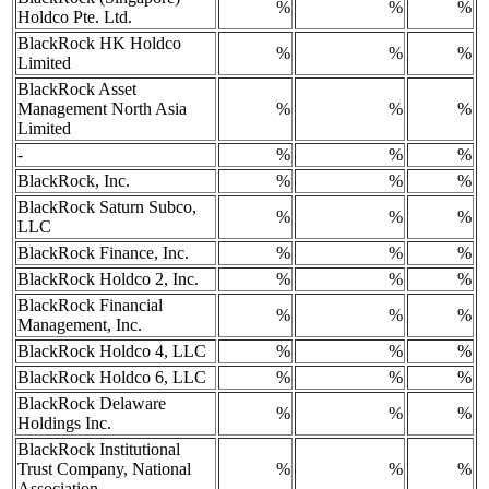
%
%
%
Holdco Pte. Ltd.
BlackRock HK Holdco
%
%
%
Limited
BlackRock Asset
Management North Asia
%
%
%
Limited
-
%
%
%
BlackRock, Inc.
%
%
%
BlackRock Saturn Subco,
%
%
%
LLC
BlackRock Finance, Inc.
%
%
%
BlackRock Holdco 2, Inc.
%
%
%
BlackRock Financial
%
%
%
Management, Inc.
BlackRock Holdco 4, LLC
%
%
%
BlackRock Holdco 6, LLC
%
%
%
BlackRock Delaware
%
%
%
Holdings Inc.
BlackRock Institutional
Trust Company, National
%
%
%
Association