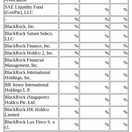
SAE Liquidity Fund
%
%
%
(GenPar), LLC
-
%
%
%
BlackRock, Inc.
%
%
%
BlackRock Saturn Subco,
%
%
%
LLC
BlackRock Finance, Inc.
%
%
%
BlackRock Holdco 2, Inc.
%
%
%
BlackRock Financial
%
%
%
Management, Inc.
BlackRock International
%
%
%
Holdings, Inc.
BR Jersey International
%
%
%
Holdings L.P.
BlackRock (Singapore)
%
%
%
Holdco Pte. Ltd.
BlackRock HK Holdco
%
%
%
Limited
BlackRock Lux Finco S. a
%
%
%
r.l.