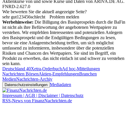
Aktienkurse von
und
sowie Kurse und Daten von
ARIVA.DE AG
.
FNRD-2.627.0
Wie bewerten Sie die aktuell angezeigte Seite?
sehr gut
1
2
3
4
5
6
schlecht
Problem melden
Werbehinweise:
Die Billigung des Basisprospekts durch die BaFin
ist nicht als ihre Befürwortung der angebotenen Wertpapiere zu
verstehen. Wir empfehlen Interessenten und potenziellen Anlegern
den Basisprospekt und die Endgültigen Bedingungen zu lesen,
bevor sie eine Anlageentscheidung treffen, um sich möglichst
umfassend zu informieren, insbesondere über die potenziellen
Risiken und Chancen des Wertpapiers. Sie sind im Begriff, ein
Produkt zu erwerben, das nicht einfach ist und schwer zu verstehen
sein kann.
Deutschland 40
Xetra-Orderbuch
Ad hoc-Mitteilungen
Nachrichten Börsen
Aktien-Empfehlungen
Branchen
Medien
Nachrichten-Archiv
Mediadaten
Datenschutzeinstellungen
Impressum | AGB | Disclaimer | Datenschutz
RSS-News von FinanzNachrichten.de