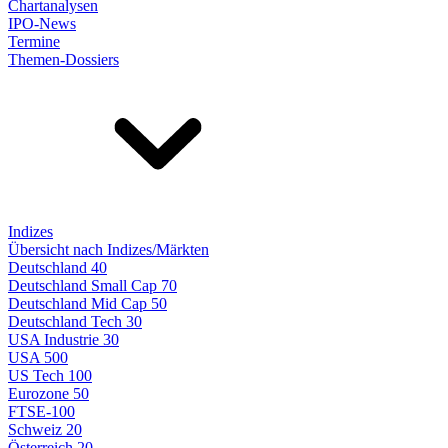
Chartanalysen
IPO-News
Termine
Themen-Dossiers
Indizes
Übersicht nach Indizes/Märkten
Deutschland 40
Deutschland Small Cap 70
Deutschland Mid Cap 50
Deutschland Tech 30
USA Industrie 30
USA 500
US Tech 100
Eurozone 50
FTSE-100
Schweiz 20
Österreich 20