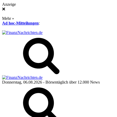
Anzeige
❌
Mehr »
Ad hoc-Mitteilungen
:
Donnerstag, 06.08.2026
- Börsentäglich über 12.000 News