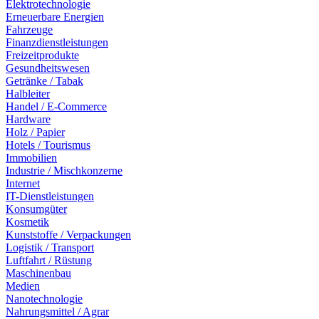
Elektrotechnologie
Erneuerbare Energien
Fahrzeuge
Finanzdienstleistungen
Freizeitprodukte
Gesundheitswesen
Getränke / Tabak
Halbleiter
Handel / E-Commerce
Hardware
Holz / Papier
Hotels / Tourismus
Immobilien
Industrie / Mischkonzerne
Internet
IT-Dienstleistungen
Konsumgüter
Kosmetik
Kunststoffe / Verpackungen
Logistik / Transport
Luftfahrt / Rüstung
Maschinenbau
Medien
Nanotechnologie
Nahrungsmittel / Agrar