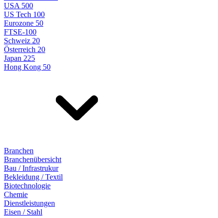
USA 500
US Tech 100
Eurozone 50
FTSE-100
Schweiz 20
Österreich 20
Japan 225
Hong Kong 50
Branchen
Branchenübersicht
Bau / Infrastrukur
Bekleidung / Textil
Biotechnologie
Chemie
Dienstleistungen
Eisen / Stahl