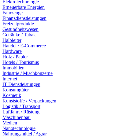
Elektrotechnologie
Erneuerbare Energien
Fahrzeuge
Finanzdienstleistungen
Freizeitprodukte
Gesundheitswesen
Getränke / Tabak
Halbleiter
Handel / E-Commerce
Hardware
Holz / Papier
Hotels / Tourismus
Immobilien
Industrie / Mischkonzerne
Internet
IT-Dienstleistungen
Konsumgüter
Kosmetik
Kunststoffe / Verpackungen
Logistik / Transport
Luftfahrt / Rüstung
Maschinenbau
Medien
Nanotechnologie
Nahrungsmittel / Agrar