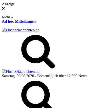
Anzeige
❌
Mehr »
Ad hoc-Mitteilungen
:
Samstag, 08.08.2026
- Börsentäglich über 12.000 News