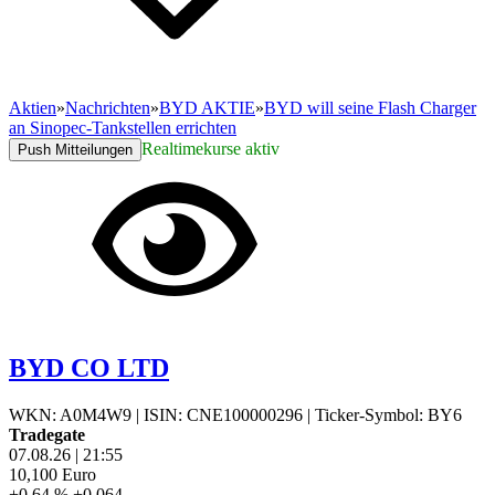
Aktien
»
Nachrichten
»
BYD AKTIE
»
BYD will seine Flash Charger
an Sinopec-Tankstellen errichten
Realtimekurse aktiv
Push Mitteilungen
BYD CO LTD
WKN: A0M4W9
|
ISIN: CNE100000296
|
Ticker-Symbol: BY6
Tradegate
07.08.26
|
21:55
10,100
Euro
+0,64 %
+0,064