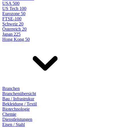
USA 500
US Tech 100
Eurozone 50
FTSE-100
Schweiz 20
Österreich 20
Japan 225
Hong Kong 50
Branchen
Branchenübersicht
Bau / Infrastrukur
Bekleidung / Textil
Biotechnologie
Chemie
Dienstleistungen
Eisen / Stahl