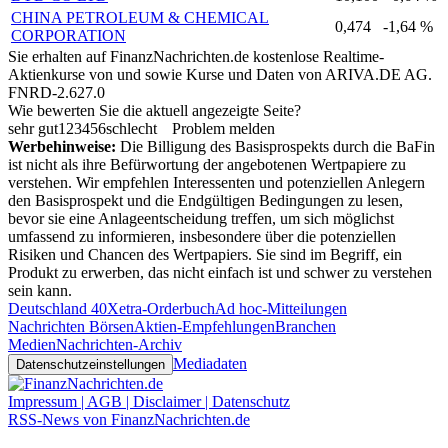
CHINA PETROLEUM & CHEMICAL
0,474
-1,64 %
CORPORATION
Sie erhalten auf FinanzNachrichten.de kostenlose Realtime-
Aktienkurse von
und
sowie Kurse und Daten von
ARIVA.DE AG
.
FNRD-2.627.0
Wie bewerten Sie die aktuell angezeigte Seite?
sehr gut
1
2
3
4
5
6
schlecht
Problem melden
Werbehinweise:
Die Billigung des Basisprospekts durch die BaFin
ist nicht als ihre Befürwortung der angebotenen Wertpapiere zu
verstehen. Wir empfehlen Interessenten und potenziellen Anlegern
den Basisprospekt und die Endgültigen Bedingungen zu lesen,
bevor sie eine Anlageentscheidung treffen, um sich möglichst
umfassend zu informieren, insbesondere über die potenziellen
Risiken und Chancen des Wertpapiers. Sie sind im Begriff, ein
Produkt zu erwerben, das nicht einfach ist und schwer zu verstehen
sein kann.
Deutschland 40
Xetra-Orderbuch
Ad hoc-Mitteilungen
Nachrichten Börsen
Aktien-Empfehlungen
Branchen
Medien
Nachrichten-Archiv
Mediadaten
Datenschutzeinstellungen
Impressum | AGB | Disclaimer | Datenschutz
RSS-News von FinanzNachrichten.de