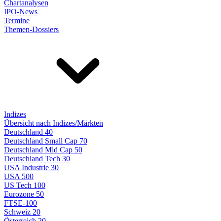
Chartanalysen
IPO-News
Termine
Themen-Dossiers
Indizes
Übersicht nach Indizes/Märkten
Deutschland 40
Deutschland Small Cap 70
Deutschland Mid Cap 50
Deutschland Tech 30
USA Industrie 30
USA 500
US Tech 100
Eurozone 50
FTSE-100
Schweiz 20
Österreich 20