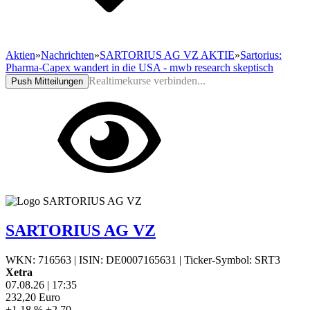
Aktien
»
Nachrichten
»
SARTORIUS AG VZ AKTIE
»
Sartorius:
Pharma-Capex wandert in die USA - mwb research skeptisch
Realtimekurse verbinden...
Push Mitteilungen
SARTORIUS AG VZ
WKN: 716563
|
ISIN: DE0007165631
|
Ticker-Symbol: SRT3
Xetra
07.08.26
|
17:35
232,20
Euro
+1,18 %
+2,70