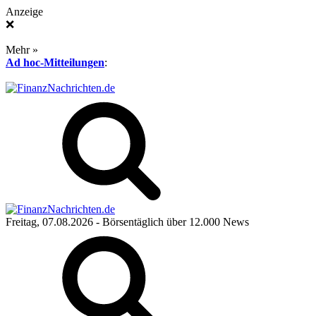
Anzeige
❌
Mehr »
Ad hoc-Mitteilungen
:
Freitag, 07.08.2026
- Börsentäglich über 12.000 News