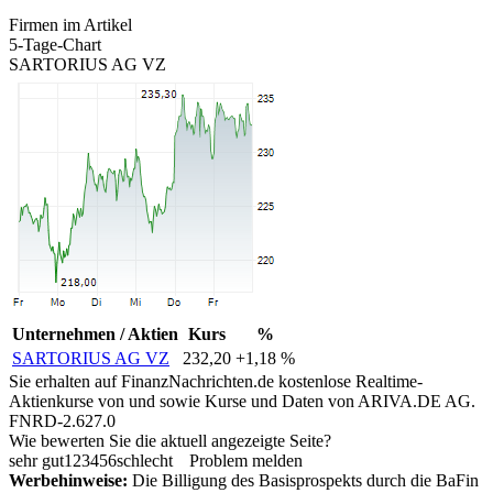
Firmen im Artikel
5-Tage-Chart
SARTORIUS AG VZ
Unternehmen / Aktien
Kurs
%
SARTORIUS AG VZ
232,20
+1,18 %
Sie erhalten auf FinanzNachrichten.de kostenlose Realtime-
Aktienkurse von
und
sowie Kurse und Daten von
ARIVA.DE AG
.
FNRD-2.627.0
Wie bewerten Sie die aktuell angezeigte Seite?
sehr gut
1
2
3
4
5
6
schlecht
Problem melden
Werbehinweise:
Die Billigung des Basisprospekts durch die BaFin