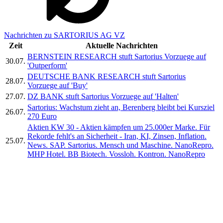
Nachrichten zu SARTORIUS AG VZ
Zeit
Aktuelle Nachrichten
BERNSTEIN RESEARCH stuft Sartorius Vorzuege auf
30.07.
'Outperform'
DEUTSCHE BANK RESEARCH stuft Sartorius
28.07.
Vorzuege auf 'Buy'
27.07.
DZ BANK stuft Sartorius Vorzuege auf 'Halten'
Sartorius: Wachstum zieht an, Berenberg bleibt bei Kursziel
26.07.
270 Euro
Aktien KW 30 - Aktien kämpfen um 25.000er Marke. Für
Rekorde fehlt's an Sicherheit - Iran, KI, Zinsen, Inflation.
25.07.
News. SAP. Sartorius. Mensch und Maschine. NanoRepro.
MHP Hotel. BB Biotech. Vossloh. Kontron. NanoRepro