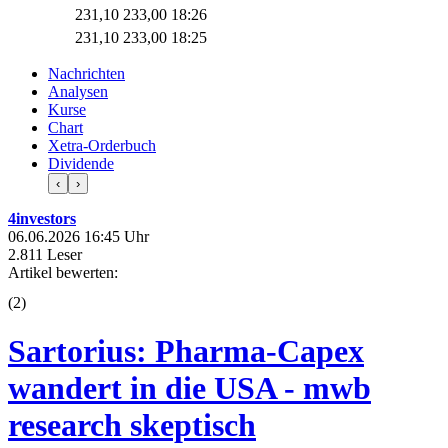
231,10
233,00
18:26
231,10
233,00
18:25
Nachrichten
Analysen
Kurse
Chart
Xetra-Orderbuch
Dividende
‹
›
4investors
06.06.2026 16:45 Uhr
2.811 Leser
Artikel bewerten:
(
2
)
Sartorius: Pharma-Capex
wandert in die USA - mwb
research skeptisch