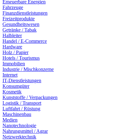
Erneuerbare Energien
Fahrzeuge
Finanzdienstleistungen
Freizeitprodukte
Gesundheitswesen
Getränke / Tabak
Halbleiter
Handel / E-Commerce
Hardware
Holz / Papier
Hotels / Tourismus
Immobilien
Industrie / Mischkonzerne
Internet
IT-Dienstleistungen
Konsumgüter
Kosmetik
Kunststoffe / Verpackungen
Logistik / Transport
Luftfahrt / Rüstung
Maschinenbau
Medien
Nanotechnologie
Nahrungsmittel / Agrar
Netzwerktechnik