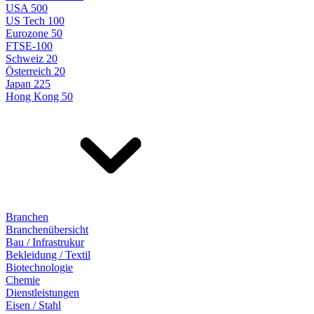
USA 500
US Tech 100
Eurozone 50
FTSE-100
Schweiz 20
Österreich 20
Japan 225
Hong Kong 50
Branchen
Branchenübersicht
Bau / Infrastrukur
Bekleidung / Textil
Biotechnologie
Chemie
Dienstleistungen
Eisen / Stahl