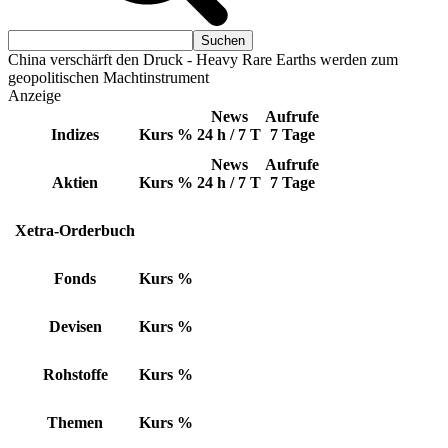
China verschärft den Druck - Heavy Rare Earths werden zum
geopolitischen Machtinstrument
Anzeige
News
Aufrufe
Indizes
Kurs
%
24 h / 7 T
7 Tage
News
Aufrufe
Aktien
Kurs
%
24 h / 7 T
7 Tage
Xetra-Orderbuch
Fonds
Kurs
%
Devisen
Kurs
%
Rohstoffe
Kurs
%
Themen
Kurs
%