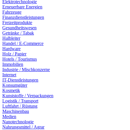
Elektrotechnologie
Erneuerbare Energien
Fahrzeuge
Finanzdienstleistungen
Freizeitprodukte
Gesundheitswesen
Getränke / Tabak
Halbleiter
Handel / E-Commerce
Hardware
Holz / Papier
Hotels / Tourismus
Immobilien
Industrie / Mischkonzerne
Internet
IT-Dienstleistungen
Konsumgüter
Kosmetik
Kunststoffe / Verpackungen
Logistik / Transport
Luftfahrt / Rüstung
Maschinenbau
Medien
Nanotechnologie
Nahrungsmittel / Agrar