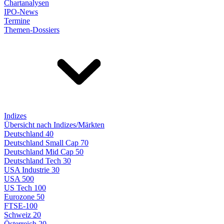
Chartanalysen
IPO-News
Termine
Themen-Dossiers
Indizes
Übersicht nach Indizes/Märkten
Deutschland 40
Deutschland Small Cap 70
Deutschland Mid Cap 50
Deutschland Tech 30
USA Industrie 30
USA 500
US Tech 100
Eurozone 50
FTSE-100
Schweiz 20
Österreich 20