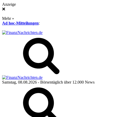
Anzeige
❌
Mehr »
Ad hoc-Mitteilungen
:
Samstag, 08.08.2026
- Börsentäglich über 12.000 News