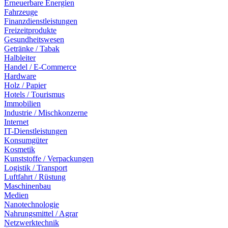
Erneuerbare Energien
Fahrzeuge
Finanzdienstleistungen
Freizeitprodukte
Gesundheitswesen
Getränke / Tabak
Halbleiter
Handel / E-Commerce
Hardware
Holz / Papier
Hotels / Tourismus
Immobilien
Industrie / Mischkonzerne
Internet
IT-Dienstleistungen
Konsumgüter
Kosmetik
Kunststoffe / Verpackungen
Logistik / Transport
Luftfahrt / Rüstung
Maschinenbau
Medien
Nanotechnologie
Nahrungsmittel / Agrar
Netzwerktechnik