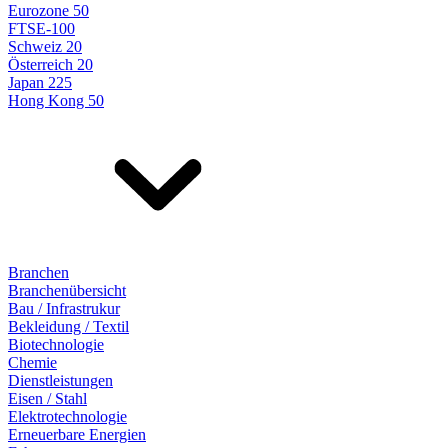
Eurozone 50
FTSE-100
Schweiz 20
Österreich 20
Japan 225
Hong Kong 50
Branchen
Branchenübersicht
Bau / Infrastrukur
Bekleidung / Textil
Biotechnologie
Chemie
Dienstleistungen
Eisen / Stahl
Elektrotechnologie
Erneuerbare Energien