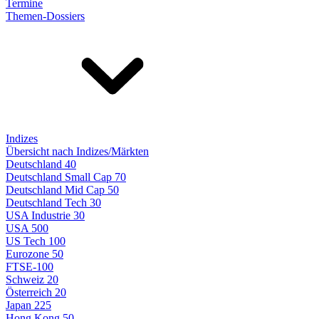
Termine
Themen-Dossiers
Indizes
Übersicht nach Indizes/Märkten
Deutschland 40
Deutschland Small Cap 70
Deutschland Mid Cap 50
Deutschland Tech 30
USA Industrie 30
USA 500
US Tech 100
Eurozone 50
FTSE-100
Schweiz 20
Österreich 20
Japan 225
Hong Kong 50