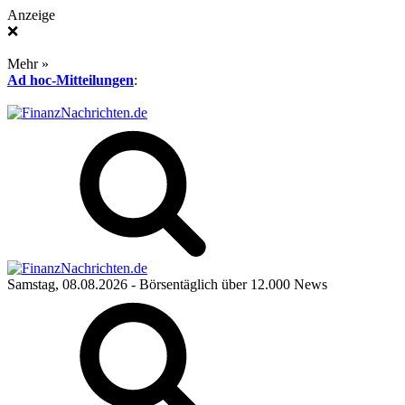
Anzeige
❌
Mehr »
Ad hoc-Mitteilungen
:
Samstag, 08.08.2026
- Börsentäglich über 12.000 News