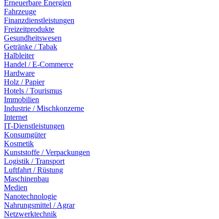
Erneuerbare Energien
Fahrzeuge
Finanzdienstleistungen
Freizeitprodukte
Gesundheitswesen
Getränke / Tabak
Halbleiter
Handel / E-Commerce
Hardware
Holz / Papier
Hotels / Tourismus
Immobilien
Industrie / Mischkonzerne
Internet
IT-Dienstleistungen
Konsumgüter
Kosmetik
Kunststoffe / Verpackungen
Logistik / Transport
Luftfahrt / Rüstung
Maschinenbau
Medien
Nanotechnologie
Nahrungsmittel / Agrar
Netzwerktechnik