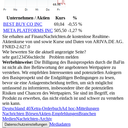
Unternehmen / Aktien
Kurs
%
BEST BUY CO INC
69,04
-0,55 %
META PLATFORMS INC
505,50
-1,27 %
Sie erhalten auf FinanzNachrichten.de kostenlose Realtime-
Aktienkurse von
und
sowie Kurse und Daten von
ARIVA.DE AG
.
FNRD-2.627.0
Wie bewerten Sie die aktuell angezeigte Seite?
sehr gut
1
2
3
4
5
6
schlecht
Problem melden
Werbehinweise:
Die Billigung des Basisprospekts durch die BaFin
ist nicht als ihre Befürwortung der angebotenen Wertpapiere zu
verstehen. Wir empfehlen Interessenten und potenziellen Anlegern
den Basisprospekt und die Endgültigen Bedingungen zu lesen,
bevor sie eine Anlageentscheidung treffen, um sich möglichst
umfassend zu informieren, insbesondere über die potenziellen
Risiken und Chancen des Wertpapiers. Sie sind im Begriff, ein
Produkt zu erwerben, das nicht einfach ist und schwer zu verstehen
sein kann.
Deutschland 40
Xetra-Orderbuch
Ad hoc-Mitteilungen
Nachrichten Börsen
Aktien-Empfehlungen
Branchen
Medien
Nachrichten-Archiv
Mediadaten
Datenschutzeinstellungen