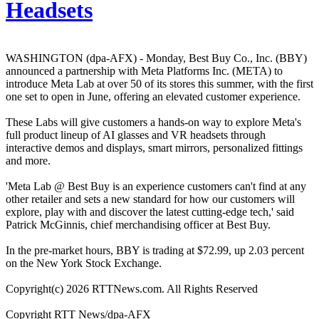
Headsets
WASHINGTON (dpa-AFX) - Monday, Best Buy Co., Inc. (BBY)
announced a partnership with Meta Platforms Inc. (META) to
introduce Meta Lab at over 50 of its stores this summer, with the first
one set to open in June, offering an elevated customer experience.
These Labs will give customers a hands-on way to explore Meta's
full product lineup of AI glasses and VR headsets through
interactive demos and displays, smart mirrors, personalized fittings
and more.
'Meta Lab @ Best Buy is an experience customers can't find at any
other retailer and sets a new standard for how our customers will
explore, play with and discover the latest cutting-edge tech,' said
Patrick McGinnis, chief merchandising officer at Best Buy.
In the pre-market hours, BBY is trading at $72.99, up 2.03 percent
on the New York Stock Exchange.
Copyright(c) 2026 RTTNews.com. All Rights Reserved
Copyright RTT News/dpa-AFX