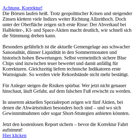
Achtung, Korrektur!
Die Börsen laufen heiß. Trotz geopolitischer Krisen und steigender
Zinsen klettern viele Indizes weiter Richtung Allzeithoch. Doch
unter der Oberfläche zeigen sich erste Risse: Der Abverkauf bei
Halbleiter-, KI- und Space-Aktien macht deutlich, wie schnell sich
die Stimmung drehen kann.
Besonders gefährlich ist die aktuelle Gemengelage aus schwacher
Saisonalität, dünner Liquidität in den Sommermonaten und
historisch hohen Bewertungen. Selbst vermeintlich sichere Blue
Chips sind inzwischen teuer bewertet und damit anfällig für
Korrekturen. Gleichzeitig liefern technische Indikatoren erste
Warnsignale. So werden viele Rekordstände nicht mehr bestätigt.
Für Anleger steigen die Risiken spürbar. Wer jetzt nicht genauer
hinschaut, läuft Gefahr, auf dem falschen Fuß erwischt zu werden.
In unserem aktuellen Spezialreport zeigen wir fünf Aktien, bei
denen die Abwärtsrisiken besonders hoch sind – und wo sich
Gewinnmitnahmen oder sogar Short-Strategien anbieten könnten.
Jetzt den kostenlosen Report sichern – bevor die Korrektur Fahrt
aufnimmt!
Hier klicken