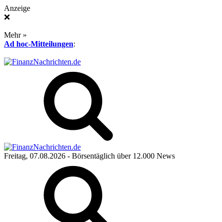
Anzeige
❌
Mehr »
Ad hoc-Mitteilungen
:
Freitag, 07.08.2026
- Börsentäglich über 12.000 News