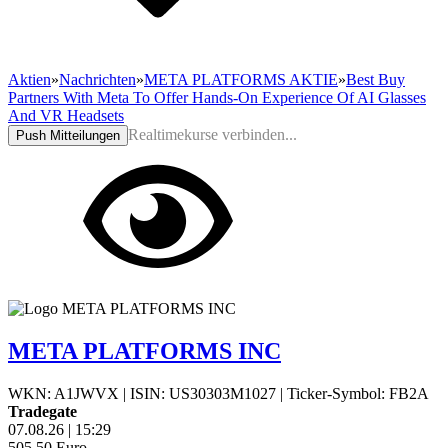
Aktien
»
Nachrichten
»
META PLATFORMS AKTIE
»
Best Buy
Partners With Meta To Offer Hands-On Experience Of AI Glasses
And VR Headsets
Realtimekurse verbinden...
Push Mitteilungen
META PLATFORMS INC
WKN: A1JWVX
|
ISIN: US30303M1027
|
Ticker-Symbol: FB2A
Tradegate
07.08.26
|
15:29
505,50
Euro