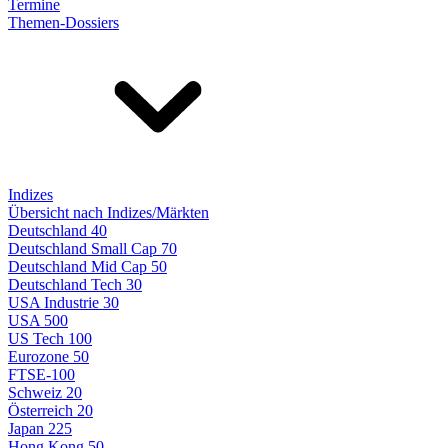
Termine
Themen-Dossiers
Indizes
Übersicht nach Indizes/Märkten
Deutschland 40
Deutschland Small Cap 70
Deutschland Mid Cap 50
Deutschland Tech 30
USA Industrie 30
USA 500
US Tech 100
Eurozone 50
FTSE-100
Schweiz 20
Österreich 20
Japan 225
Hong Kong 50