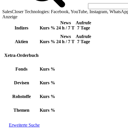
SalesCloser Technologies: Facebook, YouTube, Instagram, WhatsAp
Anzeige
News
Aufrufe
Indizes
Kurs
%
24 h / 7 T
7 Tage
News
Aufrufe
Aktien
Kurs
%
24 h / 7 T
7 Tage
Xetra-Orderbuch
Fonds
Kurs
%
Devisen
Kurs
%
Rohstoffe
Kurs
%
Themen
Kurs
%
Erweiterte Suche