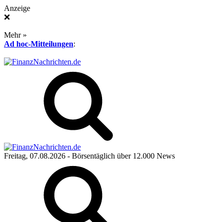
Anzeige
❌
Mehr »
Ad hoc-Mitteilungen
:
Freitag, 07.08.2026
- Börsentäglich über 12.000 News