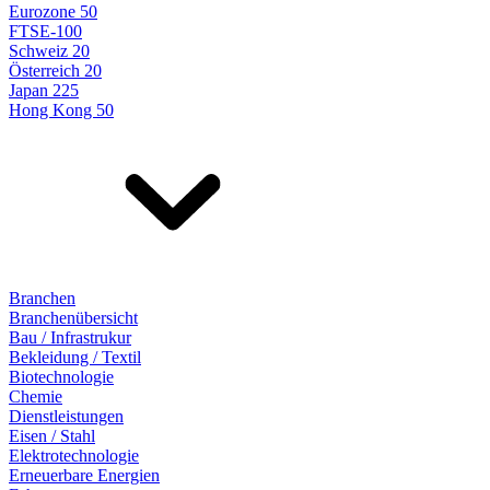
Eurozone 50
FTSE-100
Schweiz 20
Österreich 20
Japan 225
Hong Kong 50
Branchen
Branchenübersicht
Bau / Infrastrukur
Bekleidung / Textil
Biotechnologie
Chemie
Dienstleistungen
Eisen / Stahl
Elektrotechnologie
Erneuerbare Energien