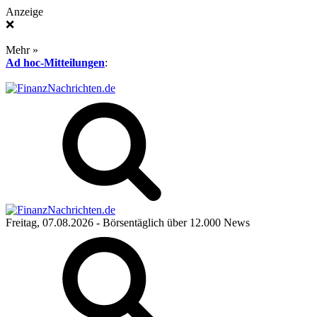
Anzeige
❌
Mehr »
Ad hoc-Mitteilungen
:
Freitag, 07.08.2026
- Börsentäglich über 12.000 News