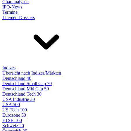
Chartanalysen
IPO-News
Termine
Themen-Dossiers
Indizes
Übersicht nach Indizes/Märkten
Deutschland 40
Deutschland Small Cap 70
Deutschland Mid Cap 50
Deutschland Tech 30
USA Industrie 30
USA 500
US Tech 100
Eurozone 50
FTSE-100
Schweiz 20
Österreich 20