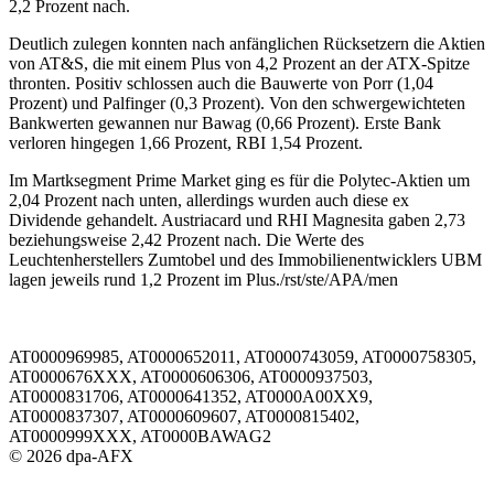
2,2 Prozent nach.
Deutlich zulegen konnten nach anfänglichen Rücksetzern die Aktien
von AT&S, die mit einem Plus von 4,2 Prozent an der ATX-Spitze
thronten. Positiv schlossen auch die Bauwerte von Porr (1,04
Prozent) und Palfinger (0,3 Prozent). Von den schwergewichteten
Bankwerten gewannen nur Bawag (0,66 Prozent). Erste Bank
verloren hingegen 1,66 Prozent, RBI 1,54 Prozent.
Im Martksegment Prime Market ging es für die Polytec-Aktien um
2,04 Prozent nach unten, allerdings wurden auch diese ex
Dividende gehandelt. Austriacard und RHI Magnesita gaben 2,73
beziehungsweise 2,42 Prozent nach. Die Werte des
Leuchtenherstellers Zumtobel und des Immobilienentwicklers UBM
lagen jeweils rund 1,2 Prozent im Plus./rst/ste/APA/men
AT0000969985, AT0000652011, AT0000743059, AT0000758305,
AT0000676XXX, AT0000606306, AT0000937503,
AT0000831706, AT0000641352, AT0000A00XX9,
AT0000837307, AT0000609607, AT0000815402,
AT0000999XXX, AT0000BAWAG2
© 2026 dpa-AFX