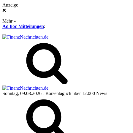
Anzeige
❌
Mehr »
Ad hoc-Mitteilungen
:
Sonntag, 09.08.2026
- Börsentäglich über 12.000 News