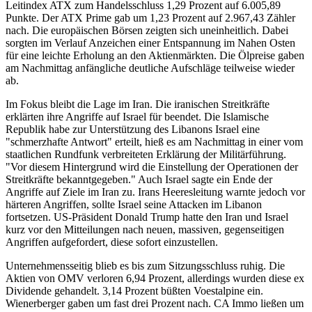
Leitindex ATX zum Handelsschluss 1,29 Prozent auf 6.005,89
Punkte. Der ATX Prime gab um 1,23 Prozent auf 2.967,43 Zähler
nach. Die europäischen Börsen zeigten sich uneinheitlich. Dabei
sorgten im Verlauf Anzeichen einer Entspannung im Nahen Osten
für eine leichte Erholung an den Aktienmärkten. Die Ölpreise gaben
am Nachmittag anfängliche deutliche Aufschläge teilweise wieder
ab.
Im Fokus bleibt die Lage im Iran. Die iranischen Streitkräfte
erklärten ihre Angriffe auf Israel für beendet. Die Islamische
Republik habe zur Unterstützung des Libanons Israel eine
"schmerzhafte Antwort" erteilt, hieß es am Nachmittag in einer vom
staatlichen Rundfunk verbreiteten Erklärung der Militärführung.
"Vor diesem Hintergrund wird die Einstellung der Operationen der
Streitkräfte bekanntgegeben." Auch Israel sagte ein Ende der
Angriffe auf Ziele im Iran zu. Irans Heeresleitung warnte jedoch vor
härteren Angriffen, sollte Israel seine Attacken im Libanon
fortsetzen. US-Präsident Donald Trump hatte den Iran und Israel
kurz vor den Mitteilungen nach neuen, massiven, gegenseitigen
Angriffen aufgefordert, diese sofort einzustellen.
Unternehmensseitig blieb es bis zum Sitzungsschluss ruhig. Die
Aktien von OMV verloren 6,94 Prozent, allerdings wurden diese ex
Dividende gehandelt. 3,14 Prozent büßten Voestalpine ein.
Wienerberger gaben um fast drei Prozent nach. CA Immo ließen um