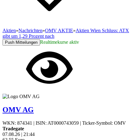
Aktien
»
Nachrichten
»
OMV AKTIE
»
Aktien Wien Schluss: ATX
gibt um 1,29 Prozent nach
Realtimekurse aktiv
Push Mitteilungen
OMV AG
WKN: 874341
|
ISIN: AT0000743059
|
Ticker-Symbol: OMV
Tradegate
07.08.26
|
21:44
62,55
Euro