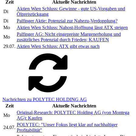
Zeit
Aktuelle Nachrichten
Aktien Wien Schluss: Gewinne - gute US-Vorgaben und
Di
Ölpreisrückgang
Di
Palfinger Aktie: Potenzial zur Nahezu-Verdopplung?
Mo
Aktien Wien Schluss: Nahost-Hoffnung lässt ATX steigen
Palfinger AG: Nicht eingepreiste Margenerholung und
Mo
zusätzliches Potenzial durch Frieden; KAUFEN
29.07.
Aktien Wien Schluss: ATX gibt etwas nach
Nachrichten zu POLYTEC HOLDING AG
Zeit
Aktuelle Nachrichten
Original-Research: POLYTEC Holding AG (von Montega
Mo
AG): Kaufen
POLYTEC: "Unser Fokus liegt klar auf nachhaltiger
24.07.
Profitabilität"