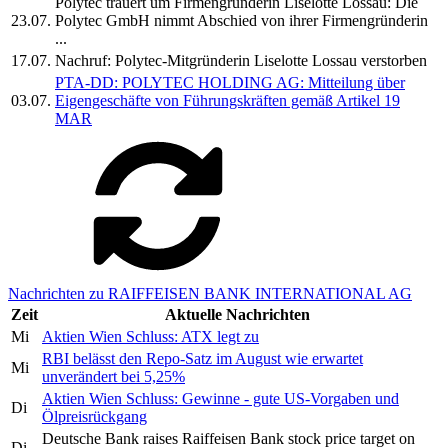
Polytec trauert um Firmengründerin Liselotte Lossau: Die
23.07.
Polytec GmbH nimmt Abschied von ihrer Firmengründerin
...
17.07.
Nachruf: Polytec-Mitgründerin Liselotte Lossau verstorben
PTA-DD: POLYTEC HOLDING AG: Mitteilung über
03.07.
Eigengeschäfte von Führungskräften gemäß Artikel 19
MAR
Nachrichten zu RAIFFEISEN BANK INTERNATIONAL AG
Zeit
Aktuelle Nachrichten
Mi
Aktien Wien Schluss: ATX legt zu
RBI belässt den Repo-Satz im August wie erwartet
Mi
unverändert bei 5,25%
Aktien Wien Schluss: Gewinne - gute US-Vorgaben und
Di
Ölpreisrückgang
Deutsche Bank raises Raiffeisen Bank stock price target on
Di