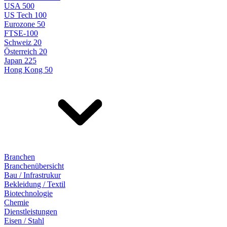
USA 500
US Tech 100
Eurozone 50
FTSE-100
Schweiz 20
Österreich 20
Japan 225
Hong Kong 50
Branchen
Branchenübersicht
Bau / Infrastrukur
Bekleidung / Textil
Biotechnologie
Chemie
Dienstleistungen
Eisen / Stahl