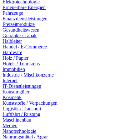
Elektrotechnologie
Erneuerbare Energien
Fahrzeuge
Finanzdienstleistungen
Freizeitprodukte
Gesundheitswesen
Getränke / Tabak
Halbleiter
Handel / E-Commerce
Hardware
Holz / Papier
Hotels / Tourismus
Immobilien
Industrie / Mischkonzerne
Internet
IT-Dienstleistungen
Konsumgüter
Kosmetik
Kunststoffe / Verpackungen
Logistik / Transport
Luftfahrt / Rüstung
Maschinenbau
Medien
Nanotechnologie
Nahrungsmittel / Agrar