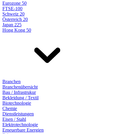
Eurozone 50
FTSE-100
Schweiz 20
Österreich 20
Japan 225
Hong Kong 50
Branchen
Branchenübersicht
Bau / Infrastrukur
Bekleidung / Textil
Biotechnologie
Chemie
Dienstleistungen
Eisen / Stahl
Elektrotechnologie
Erneuerbare Energien