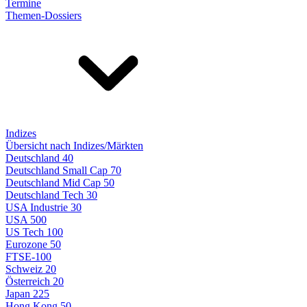
Termine
Themen-Dossiers
Indizes
Übersicht nach Indizes/Märkten
Deutschland 40
Deutschland Small Cap 70
Deutschland Mid Cap 50
Deutschland Tech 30
USA Industrie 30
USA 500
US Tech 100
Eurozone 50
FTSE-100
Schweiz 20
Österreich 20
Japan 225
Hong Kong 50