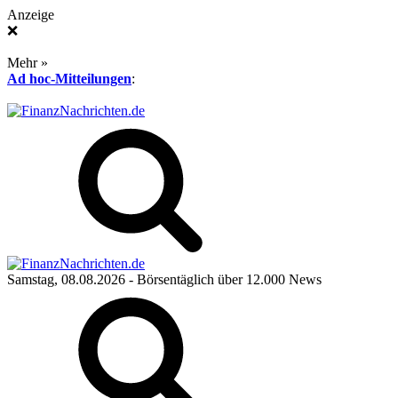
Anzeige
❌
Mehr »
Ad hoc-Mitteilungen
:
Samstag, 08.08.2026
- Börsentäglich über 12.000 News