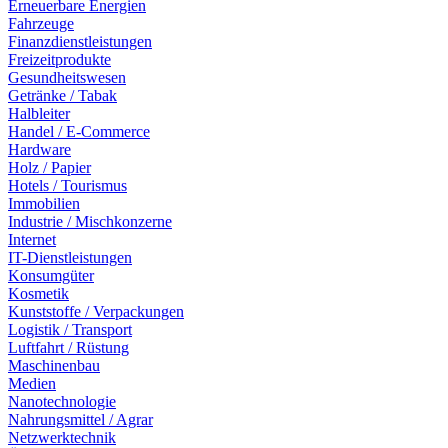
Erneuerbare Energien
Fahrzeuge
Finanzdienstleistungen
Freizeitprodukte
Gesundheitswesen
Getränke / Tabak
Halbleiter
Handel / E-Commerce
Hardware
Holz / Papier
Hotels / Tourismus
Immobilien
Industrie / Mischkonzerne
Internet
IT-Dienstleistungen
Konsumgüter
Kosmetik
Kunststoffe / Verpackungen
Logistik / Transport
Luftfahrt / Rüstung
Maschinenbau
Medien
Nanotechnologie
Nahrungsmittel / Agrar
Netzwerktechnik