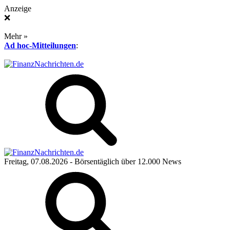
Anzeige
❌
Mehr »
Ad hoc-Mitteilungen
:
Freitag, 07.08.2026
- Börsentäglich über 12.000 News