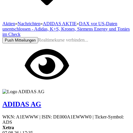
Aktien
»
Nachrichten
»
ADIDAS AKTIE
»
DAX vor US-Daten
unentschlossen - Adidas, K+S, Krones, Siemens Energy und Tonies
im Check
Realtimekurse verbinden...
Push Mitteilungen
ADIDAS AG
WKN: A1EWWW
|
ISIN: DE000A1EWWW0
|
Ticker-Symbol:
ADS
Xetra
07.08.26
|
17:35