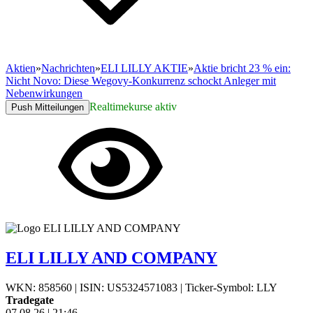
Aktien
»
Nachrichten
»
ELI LILLY AKTIE
»
Aktie bricht 23 % ein:
Nicht Novo: Diese Wegovy-Konkurrenz schockt Anleger mit
Nebenwirkungen
Realtimekurse aktiv
Push Mitteilungen
ELI LILLY AND COMPANY
WKN: 858560
|
ISIN: US5324571083
|
Ticker-Symbol: LLY
Tradegate
07.08.26
|
21:46