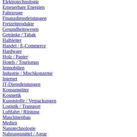
Elektrotechnologie
Erneuerbare Energien
Fahrzeuge
Finanzdienstleistungen
Freizeitprodukte
Gesundheitswesen
Getränke / Tabak
Halbleiter
Handel / E-Commerce
Hardware
Holz / Papier
Hotels / Tourismus
Immobilien
Industrie / Mischkonzerne
Internet
IT-Dienstleistungen
Konsumgüter
Kosmetik
Kunststoffe / Verpackungen
Logistik / Transport
Luftfahrt / Rüstung
Maschinenbau
Medien
Nanotechnologie
Nahrungsmittel / Agrar