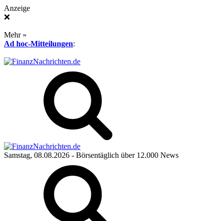
Anzeige
❌
Mehr »
Ad hoc-Mitteilungen
:
Samstag, 08.08.2026
- Börsentäglich über 12.000 News