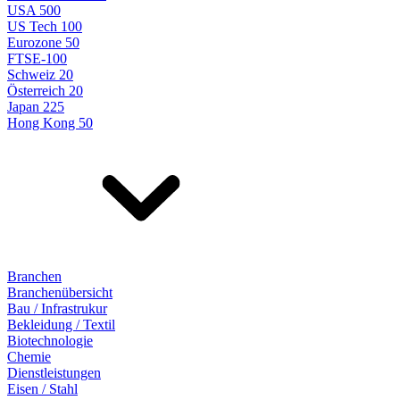
USA 500
US Tech 100
Eurozone 50
FTSE-100
Schweiz 20
Österreich 20
Japan 225
Hong Kong 50
Branchen
Branchenübersicht
Bau / Infrastrukur
Bekleidung / Textil
Biotechnologie
Chemie
Dienstleistungen
Eisen / Stahl