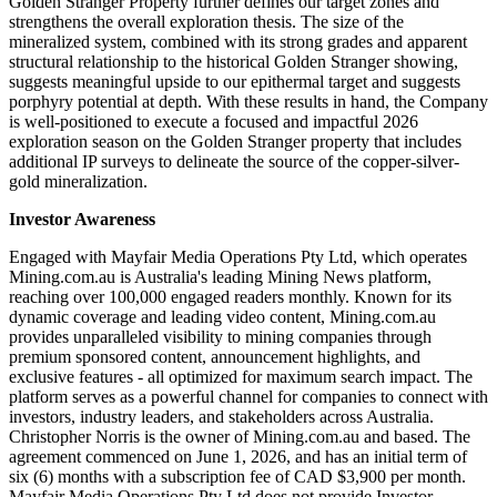
Golden Stranger Property further defines our target zones and
strengthens the overall exploration thesis. The size of the
mineralized system, combined with its strong grades and apparent
structural relationship to the historical Golden Stranger showing,
suggests meaningful upside to our epithermal target and suggests
porphyry potential at depth. With these results in hand, the Company
is well-positioned to execute a focused and impactful 2026
exploration season on the Golden Stranger property that includes
additional IP surveys to delineate the source of the copper-silver-
gold mineralization.
Investor Awareness
Engaged with Mayfair Media Operations Pty Ltd, which operates
Mining.com.au is Australia's leading Mining News platform,
reaching over 100,000 engaged readers monthly. Known for its
dynamic coverage and leading video content, Mining.com.au
provides unparalleled visibility to mining companies through
premium sponsored content, announcement highlights, and
exclusive features - all optimized for maximum search impact. The
platform serves as a powerful channel for companies to connect with
investors, industry leaders, and stakeholders across Australia.
Christopher Norris is the owner of Mining.com.au and based. The
agreement commenced on June 1, 2026, and has an initial term of
six (6) months with a subscription fee of CAD $3,900 per month.
Mayfair Media Operations Pty Ltd does not provide Investor