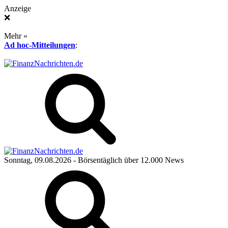
Anzeige
❌
Mehr »
Ad hoc-Mitteilungen
:
Sonntag, 09.08.2026
- Börsentäglich über 12.000 News