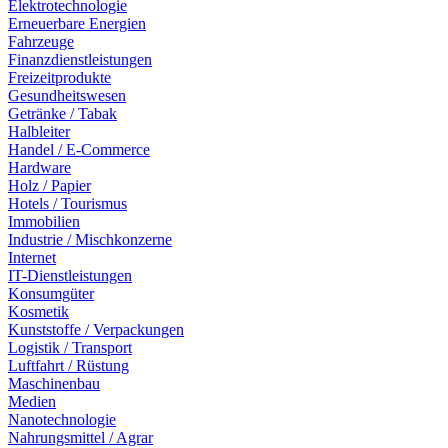
Elektrotechnologie
Erneuerbare Energien
Fahrzeuge
Finanzdienstleistungen
Freizeitprodukte
Gesundheitswesen
Getränke / Tabak
Halbleiter
Handel / E-Commerce
Hardware
Holz / Papier
Hotels / Tourismus
Immobilien
Industrie / Mischkonzerne
Internet
IT-Dienstleistungen
Konsumgüter
Kosmetik
Kunststoffe / Verpackungen
Logistik / Transport
Luftfahrt / Rüstung
Maschinenbau
Medien
Nanotechnologie
Nahrungsmittel / Agrar