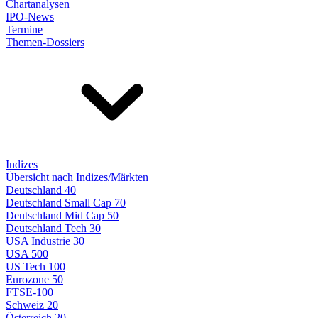
Chartanalysen
IPO-News
Termine
Themen-Dossiers
Indizes
Übersicht nach Indizes/Märkten
Deutschland 40
Deutschland Small Cap 70
Deutschland Mid Cap 50
Deutschland Tech 30
USA Industrie 30
USA 500
US Tech 100
Eurozone 50
FTSE-100
Schweiz 20
Österreich 20