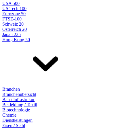
USA 500
US Tech 100
Eurozone 50
FTSE-100
Schweiz 20
Österreich 20
Japan 225
Hong Kong 50
Branchen
Branchenübersicht
Bau / Infrastrukur
Bekleidung / Textil
Biotechnologie
Chemie
Dienstleistungen
Eisen / Stahl