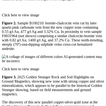
Click here to view image
Figure 2.
Sample B100210: bornite-chalcocite vein cut by later
quartz-pink carbonate vein from the new copper zone containing
0.55 g/t Au, 477 g/t Ag and 3.32% Cu. In proximity to vein sample
F0031964 (not shown) comprising a similar chalcocite-bornite vein
with 0.82 g/t Au, 1400 g/t Ag, and 37.2% Cu. These north-trending,
steeply (70º) east-dipping sulphide veins cross-cut hematized
andesite.
Click here to view image
Figure 3.
2025 Golden Stranger Rock and Soil Highlights on
Ground Magnetics, showing new zone with strong copper and silver
mineralization, which appears to be parallel to the historical Golden
Stranger showing, based on field measurements and ground
magnetics.
The discovery of this new parallel copper-silver-gold zone at the