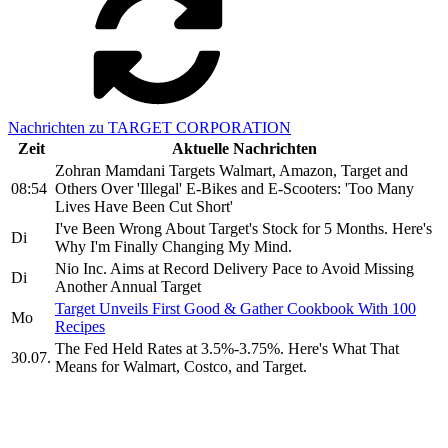
Nachrichten zu TARGET CORPORATION
Zeit
Aktuelle Nachrichten
Zohran Mamdani Targets Walmart, Amazon, Target and
08:54
Others Over 'Illegal' E-Bikes and E-Scooters: 'Too Many
Lives Have Been Cut Short'
I've Been Wrong About Target's Stock for 5 Months. Here's
Di
Why I'm Finally Changing My Mind.
Nio Inc. Aims at Record Delivery Pace to Avoid Missing
Di
Another Annual Target
Target Unveils First Good & Gather Cookbook With 100
Mo
Recipes
The Fed Held Rates at 3.5%-3.75%. Here's What That
30.07.
Means for Walmart, Costco, and Target.