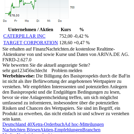
Unternehmen / Aktien
Kurs
%
CATERPILLAR INC
752,00
-0,42 %
TARGET CORPORATION
128,60
+0,47 %
Sie erhalten auf FinanzNachrichten.de kostenlose Realtime-
Aktienkurse von
und
sowie Kurse und Daten von
ARIVA.DE AG
.
FNRD-2.627.0
Wie bewerten Sie die aktuell angezeigte Seite?
sehr gut
1
2
3
4
5
6
schlecht
Problem melden
Werbehinweise:
Die Billigung des Basisprospekts durch die BaFin
ist nicht als ihre Befürwortung der angebotenen Wertpapiere zu
verstehen. Wir empfehlen Interessenten und potenziellen Anlegern
den Basisprospekt und die Endgültigen Bedingungen zu lesen,
bevor sie eine Anlageentscheidung treffen, um sich möglichst
umfassend zu informieren, insbesondere über die potenziellen
Risiken und Chancen des Wertpapiers. Sie sind im Begriff, ein
Produkt zu erwerben, das nicht einfach ist und schwer zu verstehen
sein kann.
Deutschland 40
Xetra-Orderbuch
Ad hoc-Mitteilungen
Nachrichten Börsen
Aktien-Empfehlungen
Branchen