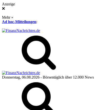
Anzeige
❌
Mehr »
Ad hoc-Mitteilungen
:
Donnerstag, 06.08.2026
- Börsentäglich über 12.000 News