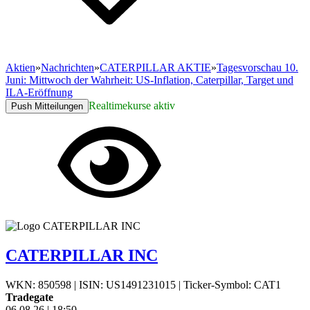
Aktien
»
Nachrichten
»
CATERPILLAR AKTIE
»
Tagesvorschau 10.
Juni: Mittwoch der Wahrheit: US-Inflation, Caterpillar, Target und
ILA-Eröffnung
Realtimekurse aktiv
Push Mitteilungen
CATERPILLAR INC
WKN: 850598
|
ISIN: US1491231015
|
Ticker-Symbol: CAT1
Tradegate
06.08.26
|
18:50