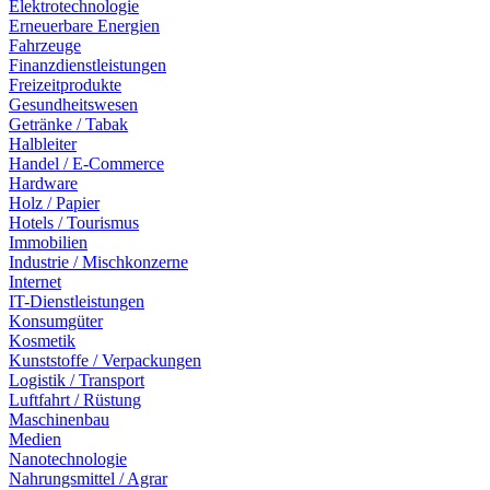
Elektrotechnologie
Erneuerbare Energien
Fahrzeuge
Finanzdienstleistungen
Freizeitprodukte
Gesundheitswesen
Getränke / Tabak
Halbleiter
Handel / E-Commerce
Hardware
Holz / Papier
Hotels / Tourismus
Immobilien
Industrie / Mischkonzerne
Internet
IT-Dienstleistungen
Konsumgüter
Kosmetik
Kunststoffe / Verpackungen
Logistik / Transport
Luftfahrt / Rüstung
Maschinenbau
Medien
Nanotechnologie
Nahrungsmittel / Agrar