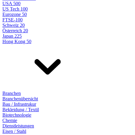
USA 500
US Tech 100
Eurozone 50
FTSE-100
Schweiz 20
Österreich 20
Japan 225
Hong Kong 50
Branchen
Branchenübersicht
Bau / Infrastrukur
Bekleidung / Textil
Biotechnologie
Chemie
Dienstleistungen
Eisen / Stahl