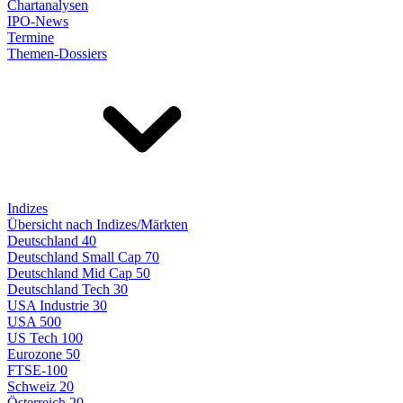
Chartanalysen
IPO-News
Termine
Themen-Dossiers
Indizes
Übersicht nach Indizes/Märkten
Deutschland 40
Deutschland Small Cap 70
Deutschland Mid Cap 50
Deutschland Tech 30
USA Industrie 30
USA 500
US Tech 100
Eurozone 50
FTSE-100
Schweiz 20
Österreich 20