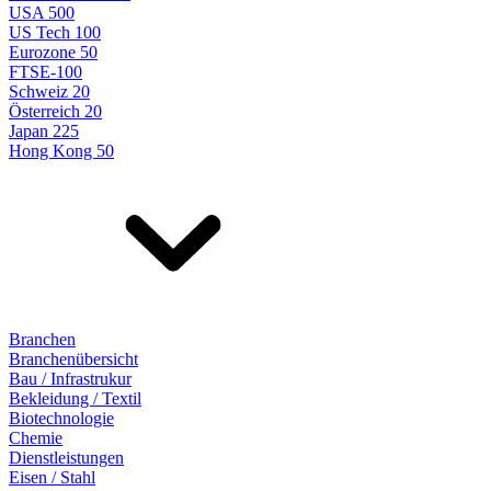
USA 500
US Tech 100
Eurozone 50
FTSE-100
Schweiz 20
Österreich 20
Japan 225
Hong Kong 50
Branchen
Branchenübersicht
Bau / Infrastrukur
Bekleidung / Textil
Biotechnologie
Chemie
Dienstleistungen
Eisen / Stahl