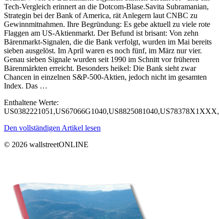
Tech-Vergleich erinnert an die Dotcom-Blase.Savita Subramanian,
Strategin bei der Bank of America, rät Anlegern laut CNBC zu
Gewinnmitnahmen. Ihre Begründung: Es gebe aktuell zu viele rote
Flaggen am US-Aktienmarkt. Der Befund ist brisant: Von zehn
Bärenmarkt-Signalen, die die Bank verfolgt, wurden im Mai bereits
sieben ausgelöst. Im April waren es noch fünf, im März nur vier.
Genau sieben Signale wurden seit 1990 im Schnitt vor früheren
Bärenmärkten erreicht. Besonders heikel: Die Bank sieht zwar
Chancen in einzelnen S&P-500-Aktien, jedoch nicht im gesamten
Index. Das …
Enthaltene Werte:
US0382221051,US67066G1040,US8825081040,US78378X1XXX,
Den vollständigen Artikel lesen
© 2026 wallstreetONLINE