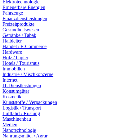
Elektrotechnologie
Erneuerbare Energien
Fahrzeuge
Finanzdienstleistungen
Freizeitprodukte
Gesundheitswesen
Getränke / Tabak
Halbleiter
Handel / E-Commerce
Hardware
Holz / Papier
Hotels / Tourismus
Immobilien
Industrie / Mischkonzerne
Internet
IT-Dienstleistungen
Konsumgüter
Kosmetik
Kunststoffe / Verpackungen
Logistik / Transport
Luftfahrt / Rüstung
Maschinenbau
Medien
Nanotechnologie
Nahrungsmittel / Agrar