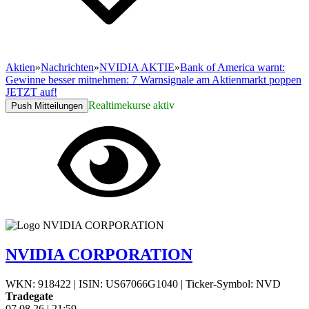
Aktien
»
Nachrichten
»
NVIDIA AKTIE
»
Bank of America warnt:
Gewinne besser mitnehmen: 7 Warnsignale am Aktienmarkt poppen
JETZT auf!
Realtimekurse aktiv
Push Mitteilungen
NVIDIA CORPORATION
WKN: 918422
|
ISIN: US67066G1040
|
Ticker-Symbol: NVD
Tradegate
07.08.26
|
21:59