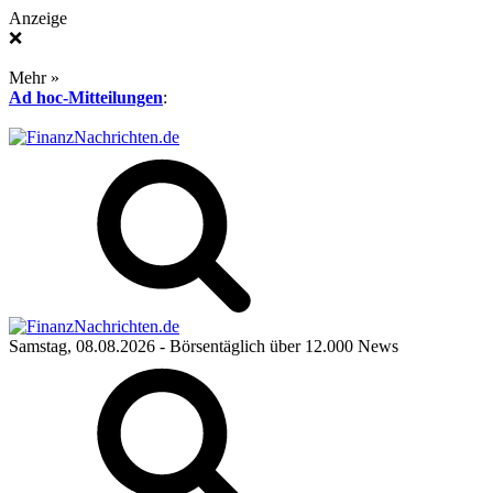
Anzeige
❌
Mehr »
Ad hoc-Mitteilungen
:
Samstag, 08.08.2026
- Börsentäglich über 12.000 News