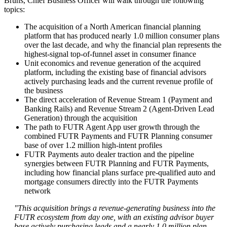
Bruns, Chief Business Officer will walk through the following
topics:
The acquisition of a North American financial planning
platform that has produced nearly 1.0 million consumer plans
over the last decade, and why the financial plan represents the
highest-signal top-of-funnel asset in consumer finance
Unit economics and revenue generation of the acquired
platform, including the existing base of financial advisors
actively purchasing leads and the current revenue profile of
the business
The direct acceleration of Revenue Stream 1 (Payment and
Banking Rails) and Revenue Stream 2 (Agent-Driven Lead
Generation) through the acquisition
The path to FUTR Agent App user growth through the
combined FUTR Payments and FUTR Planning consumer
base of over 1.2 million high-intent profiles
FUTR Payments auto dealer traction and the pipeline
synergies between FUTR Planning and FUTR Payments,
including how financial plans surface pre-qualified auto and
mortgage consumers directly into the FUTR Payments
network
"This acquisition brings a revenue-generating business into the
FUTR ecosystem from day one, with an existing advisor buyer
base actively purchasing leads and a nearly 1.0 million plan