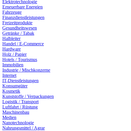
Elektrotechnologie
Erneuerbare Energien
Fahrzeuge
Finanzdienstleistungen
Freizeitprodukte
Gesundheitswesen
Getränke / Tabak
Halbleiter
Handel / E-Commerce
Hardware
Holz / Papier
Hotels / Tourismus
Immobilien
Industrie / Mischkonzerne
Internet
IT-Dienstleistungen
Konsumgüter
Kosmetik
Kunststoffe / Verpackungen
Logistik / Transport
Luftfahrt / Rüstung
Maschinenbau
Medien
Nanotechnologie
Nahrungsmittel / Agrar