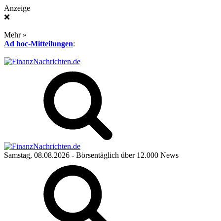
Anzeige
❌
Mehr »
Ad hoc-Mitteilungen
:
Samstag, 08.08.2026
- Börsentäglich über 12.000 News