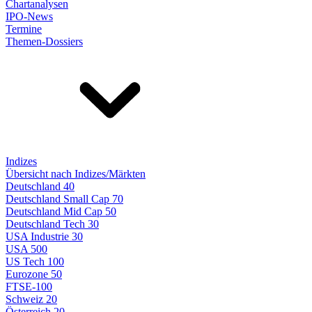
Chartanalysen
IPO-News
Termine
Themen-Dossiers
Indizes
Übersicht nach Indizes/Märkten
Deutschland 40
Deutschland Small Cap 70
Deutschland Mid Cap 50
Deutschland Tech 30
USA Industrie 30
USA 500
US Tech 100
Eurozone 50
FTSE-100
Schweiz 20
Österreich 20