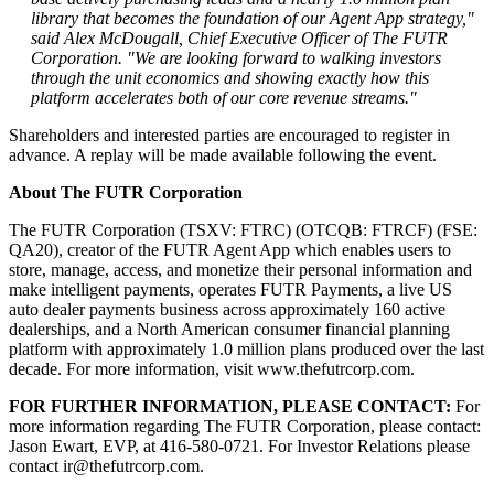
library that becomes the foundation of our Agent App strategy,"
said Alex McDougall, Chief Executive Officer of The FUTR
Corporation. "We are looking forward to walking investors
through the unit economics and showing exactly how this
platform accelerates both of our core revenue streams."
Shareholders and interested parties are encouraged to register in
advance. A replay will be made available following the event.
About The FUTR Corporation
The FUTR Corporation (TSXV: FTRC) (OTCQB: FTRCF) (FSE:
QA20), creator of the FUTR Agent App which enables users to
store, manage, access, and monetize their personal information and
make intelligent payments, operates FUTR Payments, a live US
auto dealer payments business across approximately 160 active
dealerships, and a North American consumer financial planning
platform with approximately 1.0 million plans produced over the last
decade. For more information, visit www.thefutrcorp.com.
FOR FURTHER INFORMATION, PLEASE CONTACT:
For
more information regarding The FUTR Corporation, please contact:
Jason Ewart, EVP, at 416-580-0721. For Investor Relations please
contact ir@thefutrcorp.com.