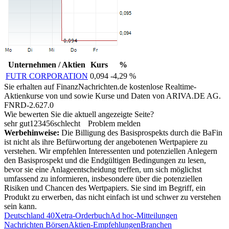
Unternehmen / Aktien
Kurs
%
FUTR CORPORATION
0,094
-4,29 %
Sie erhalten auf FinanzNachrichten.de kostenlose Realtime-
Aktienkurse von
und
sowie Kurse und Daten von
ARIVA.DE AG
.
FNRD-2.627.0
Wie bewerten Sie die aktuell angezeigte Seite?
sehr gut
1
2
3
4
5
6
schlecht
Problem melden
Werbehinweise:
Die Billigung des Basisprospekts durch die BaFin
ist nicht als ihre Befürwortung der angebotenen Wertpapiere zu
verstehen. Wir empfehlen Interessenten und potenziellen Anlegern
den Basisprospekt und die Endgültigen Bedingungen zu lesen,
bevor sie eine Anlageentscheidung treffen, um sich möglichst
umfassend zu informieren, insbesondere über die potenziellen
Risiken und Chancen des Wertpapiers. Sie sind im Begriff, ein
Produkt zu erwerben, das nicht einfach ist und schwer zu verstehen
sein kann.
Deutschland 40
Xetra-Orderbuch
Ad hoc-Mitteilungen
Nachrichten Börsen
Aktien-Empfehlungen
Branchen