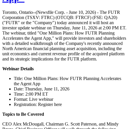
Toronto, Ontario--(Newsfile Corp. - June 10, 2026) - The FUTR
Corporation (TSXV: FTRC) (OTCQB: FTRCF) (FSE: QA20)
("FUTR" or the "Company") today announced it will host an
investor update webinar on Thursday, June 11, 2026 at 2:00 PM ET.
The webinar, titled "One Million Plans: How FUTR Planning
Accelerates the Agent App," will provide investors and shareholders
with a detailed walkthrough of the Company's recently announced
North American financial planning asset acquisition, including the
unit economics and current revenue profile of the acquired platform
and its strategic implications for the FUTR platform.
Webinar Details
Title: One Million Plans: How FUTR Planning Accelerates
the Agent App
Date: Thursday, June 11, 2026
Time: 2:00 PM ET
Format: Live webinar
Registration: Register here
Topics to Be Covered
CEO Alex McDougall, Chairman G. Scott Paterson, and Mindy