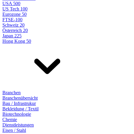
USA 500
US Tech 100
Eurozone 50
FTSE-100
Schweiz 20
Österreich 20
Japan 225
Hong Kong 50
Branchen
Branchenübersicht
Bau / Infrastrukur
Bekleidung / Textil
Biotechnologie
Chemie
Dienstleistungen
Eisen / Stahl