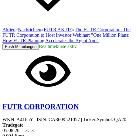
Aktien
»
Nachrichten
»
FUTR AKTIE
»
The FUTR Corporation: The
FUTR Corporation to Host Investor Webinar: "One Million Plans:
How FUTR Planning Accelerates the Agent App"
Realtimekurse aktiv
Push Mitteilungen
FUTR CORPORATION
WKN: A4165Y
|
ISIN: CA3609521057
|
Ticker-Symbol: QA20
Tradegate
05.08.26
|
13:13
0,094
Euro