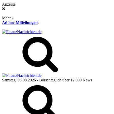
Anzeige
❌
Mehr »
Ad hoc-Mitteilungen
:
Samstag, 08.08.2026
- Börsentäglich über 12.000 News