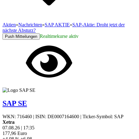
Aktien
»
Nachrichten
»
SAP AKTIE
»
SAP-Aktie: Droht jetzt der
nächste Absturz?
Realtimekurse aktiv
Push Mitteilungen
SAP SE
WKN: 716460
|
ISIN: DE0007164600
|
Ticker-Symbol: SAP
Xetra
07.08.26
|
17:35
177,96
Euro
+4,08 %
+6,98