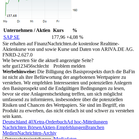
Unternehmen / Aktien
Kurs
%
SAP SE
177,96
+4,08 %
Sie erhalten auf FinanzNachrichten.de kostenlose Realtime-
Aktienkurse von
und
sowie Kurse und Daten von
ARIVA.DE AG
.
FNRD-2.627.0
Wie bewerten Sie die aktuell angezeigte Seite?
sehr gut
1
2
3
4
5
6
schlecht
Problem melden
Werbehinweise:
Die Billigung des Basisprospekts durch die BaFin
ist nicht als ihre Befürwortung der angebotenen Wertpapiere zu
verstehen. Wir empfehlen Interessenten und potenziellen Anlegern
den Basisprospekt und die Endgültigen Bedingungen zu lesen,
bevor sie eine Anlageentscheidung treffen, um sich möglichst
umfassend zu informieren, insbesondere über die potenziellen
Risiken und Chancen des Wertpapiers. Sie sind im Begriff, ein
Produkt zu erwerben, das nicht einfach ist und schwer zu verstehen
sein kann.
Deutschland 40
Xetra-Orderbuch
Ad hoc-Mitteilungen
Nachrichten Börsen
Aktien-Empfehlungen
Branchen
Medien
Nachrichten-Archiv
Mediadaten