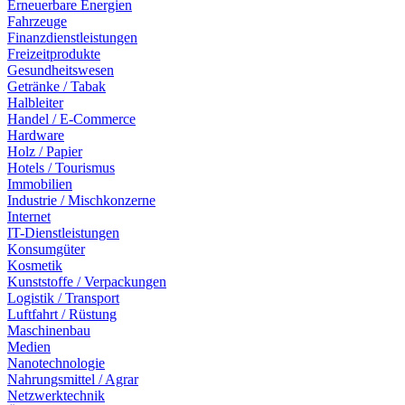
Erneuerbare Energien
Fahrzeuge
Finanzdienstleistungen
Freizeitprodukte
Gesundheitswesen
Getränke / Tabak
Halbleiter
Handel / E-Commerce
Hardware
Holz / Papier
Hotels / Tourismus
Immobilien
Industrie / Mischkonzerne
Internet
IT-Dienstleistungen
Konsumgüter
Kosmetik
Kunststoffe / Verpackungen
Logistik / Transport
Luftfahrt / Rüstung
Maschinenbau
Medien
Nanotechnologie
Nahrungsmittel / Agrar
Netzwerktechnik